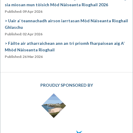
sia mìosan mun tòisich Mòd Nàiseanta Rìoghail 2026
Published: 09 Apr 2026
Uair a’ teannachadh airson iarrtasan Mòd Nàiseanta Rìoghail
Ghlaschu
Published: 02 Apr 2026
Fàilte air atharraichean ann an trì prìomh fharpaisean aig A’
Mhòd Nàiseanta Rìoghail
Published: 26 Mar 2026
PROUDLY SPONSORED BY