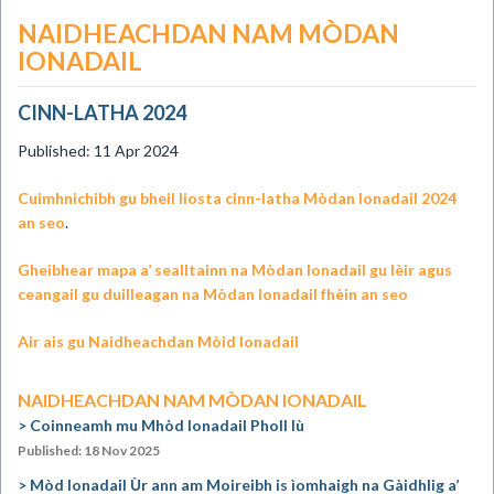
NAIDHEACHDAN NAM MÒDAN
IONADAIL
CINN-LATHA 2024
Published: 11 Apr 2024
Cuimhnichibh gu bheil liosta cinn-latha Mòdan Ionadail 2024
an seo
.
Gheibhear mapa a’ sealltainn na Mòdan Ionadail gu lèir agus
ceangail gu duilleagan na Mòdan Ionadail fhèin an seo
Air ais gu Naidheachdan Mòid Ionadail
NAIDHEACHDAN NAM MÒDAN IONADAIL
Coinneamh mu Mhòd Ionadail Pholl Iù
Published: 18 Nov 2025
Mòd Ionadail Ùr ann am Moireibh is ìomhaigh na Gàidhlig a’