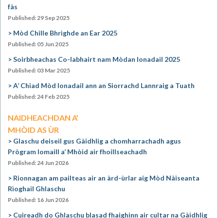
fàs
Published: 29 Sep 2025
Mòd Chille Bhrìghde an Ear 2025
Published: 05 Jun 2025
Soirbheachas Co-labhairt nam Mòdan Ionadail 2025
Published: 03 Mar 2025
A’ Chiad Mòd Ionadail ann an Siorrachd Lannraig a Tuath
Published: 24 Feb 2025
NAIDHEACHDAN A’
MHÒID AS ÙR
Glaschu deiseil gus Gàidhlig a chomharrachadh agus
Prògram Iomaill a’ Mhòid air fhoillseachadh
Published: 24 Jun 2026
Rionnagan am pailteas air an àrd-ùrlar aig Mòd Nàiseanta
Rìoghail Ghlaschu
Published: 16 Jun 2026
Cuireadh do Ghlaschu blasad fhaighinn air cultar na Gàidhlig