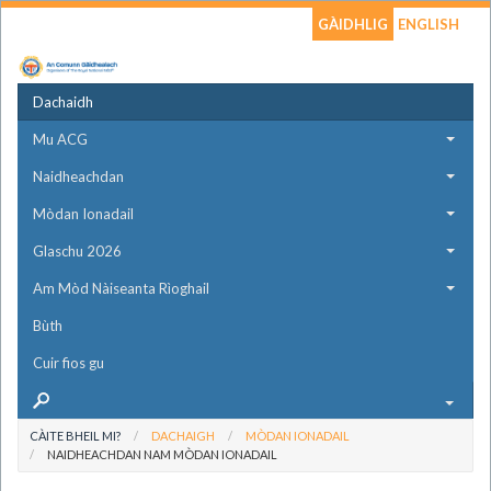
GÀIDHLIG
ENGLISH
Dachaidh
Mu ACG
Naidheachdan
Mòdan Ionadail
Glaschu 2026
Am Mòd Nàiseanta Rìoghail
Bùth
Cuir fios gu
CÀITE BHEIL MI?
DACHAIGH
MÒDAN IONADAIL
NAIDHEACHDAN NAM MÒDAN IONADAIL