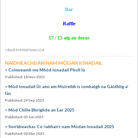
Bàr
Raffle
£7 / £5 aig an doras
« Back to Mòd News List
NAIDHEACHDAN NAM MÒDAN IONADAIL
Coinneamh mu Mhòd Ionadail Pholl Iù
Published: 18 Nov 2025
Mòd Ionadail Ùr ann am Moireibh is ìomhaigh na Gàidhlig a’
fàs
Published: 29 Sep 2025
Mòd Chille Bhrìghde an Ear 2025
Published: 05 Jun 2025
Soirbheachas Co-labhairt nam Mòdan Ionadail 2025
Published: 03 Mar 2025