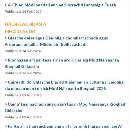
A’ Chiad Mòd Ionadail ann an Siorrachd Lannraig a Tuath
Published: 24 Feb 2025
NAIDHEACHDAN A’
MHÒID AS ÙR
Glaschu deiseil gus Gàidhlig a chomharrachadh agus
Prògram Iomaill a’ Mhòid air fhoillseachadh
Published: 24 Jun 2026
Rionnagan am pailteas air an àrd-ùrlar aig Mòd Nàiseanta
Rìoghail Ghlaschu
Published: 16 Jun 2026
Cuireadh do Ghlaschu blasad fhaighinn air cultar na Gàidhlig
sia mìosan mun tòisich Mòd Nàiseanta Rìoghail 2026
Published: 09 Apr 2026
Uair a’ teannachadh airson iarrtasan Mòd Nàiseanta Rìoghail
Ghlaschu
Published: 02 Apr 2026
Fàilte air atharraichean ann an trì prìomh fharpaisean aig A’