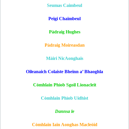
Seumas Caimbeul
Peigi Chaimbeul
Pàdraig
Hughes
P
à
draig Moireasdan
M
à
iri NicAonghais
Oileanaich Colaiste Bheinn a’ B
haoghla
Còmhlain Phìob Sgoil Lionacleit
Còmhlain Phìob Uidhist
Dannsa le
Còmhlain Iain Aonghas Macleòid