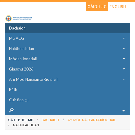
GÀIDHLIG
ENGLISH
Dachaidh
Mu ACG
Naidheachdan
Mòdan Ionadail
Glaschu 2026
Am Mòd Nàiseanta Rìoghail
Bùth
Cuir fios gu
CÀITE BHEIL MI?
DACHAIGH
AM MÒD NÀISEANTA RÌOGHAIL
NAIDHEACHDAN