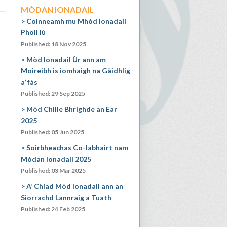
MÒDAN IONADAIL
Coinneamh mu Mhòd Ionadail
Pholl Iù
Published: 18 Nov 2025
Mòd Ionadail Ùr ann am
Moireibh is ìomhaigh na Gàidhlig
a’ fàs
Published: 29 Sep 2025
Mòd Chille Bhrìghde an Ear
2025
Published: 05 Jun 2025
Soirbheachas Co-labhairt nam
Mòdan Ionadail 2025
Published: 03 Mar 2025
A’ Chiad Mòd Ionadail ann an
Siorrachd Lannraig a Tuath
Published: 24 Feb 2025