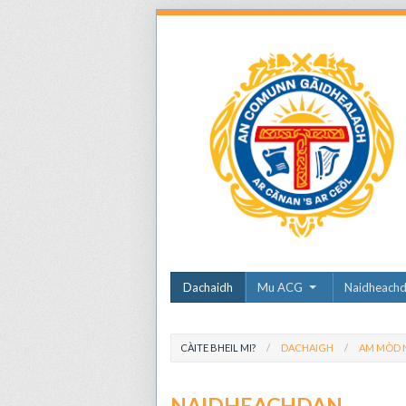
Dachaidh
Mu ACG
Naidheach
CÀITE BHEIL MI?
DACHAIGH
AM MÒD N
NAIDHEACHDAN