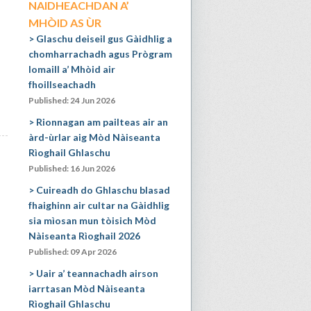
NAIDHEACHDAN A’
MHÒID AS ÙR
Glaschu deiseil gus Gàidhlig a
chomharrachadh agus Prògram
Iomaill a’ Mhòid air
fhoillseachadh
Published: 24 Jun 2026
Rionnagan am pailteas air an
àrd-ùrlar aig Mòd Nàiseanta
Rìoghail Ghlaschu
Published: 16 Jun 2026
Cuireadh do Ghlaschu blasad
fhaighinn air cultar na Gàidhlig
sia mìosan mun tòisich Mòd
Nàiseanta Rìoghail 2026
Published: 09 Apr 2026
Uair a’ teannachadh airson
iarrtasan Mòd Nàiseanta
Rìoghail Ghlaschu