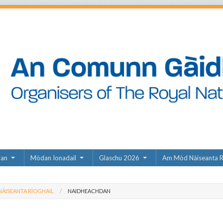
dan
Mòdan Ionadail
Glaschu 2026
Am Mòd Nàiseanta R
ÀISEANTA RÌOGHAIL
NAIDHEACHDAN