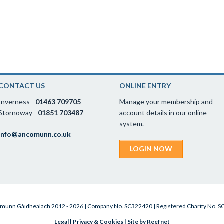
CONTACT US
ONLINE ENTRY
Inverness -
01463 709705
Manage your membership and
Stornoway -
01851 703487
account details in our online
system.
info@ancomunn.co.uk
LOGIN NOW
munn Gàidhealach 2012 - 2026 | Company No. SC322420 | Registered Charity No. 
Legal
|
Privacy & Cookies
|
Site by Reefnet