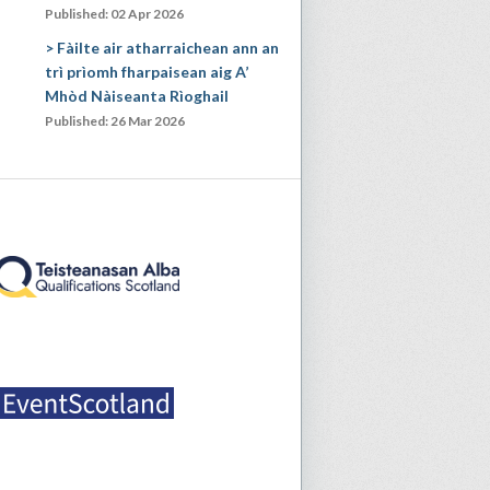
Published: 02 Apr 2026
Fàilte air atharraichean ann an
trì prìomh fharpaisean aig A’
Mhòd Nàiseanta Rìoghail
Published: 26 Mar 2026