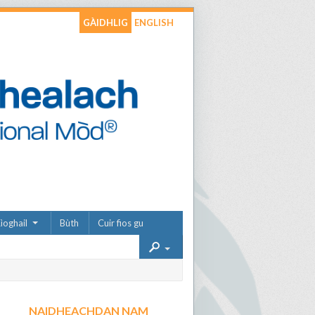
GÀIDHLIG
ENGLISH
ìoghail
Bùth
Cuir fios gu
NAIDHEACHDAN NAM