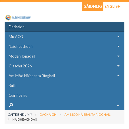
GÀIDHLIG
ENGLISH
Dachaidh
Mu ACG
Naidheachdan
Mòdan Ionadail
Glaschu 2026
Am Mòd Nàiseanta Rìoghail
Bùth
Cuir fios gu
CÀITE BHEIL MI?
DACHAIGH
AM MÒD NÀISEANTA RÌOGHAIL
NAIDHEACHDAN