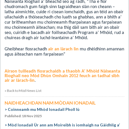
Nàiseanta Rìoghail a’
bheachd seo ag ràdh, “Tha e fìor
chudromach gum faigh sinn tagraidhean slàn ron cheann –
latha ainmichte, cuide ri cìsean iomchaidh, gus an tèid an obair
ullachaidh a thòiseachadh cho luath sa ghabhas, ann a bhith a’
cur
britheamhan mu choinneamh fharpaisean agus farpaisean
mu choinneamh àiteachan;
ma thig dàil sam bith air an obair
seo, cuiridh e bacadh air foillseachadh Program a’ Mhòid, rud a
chuireas dragh air luchd-leantainn a’ Mhòid.
Gheibhear fiosrachadh
air an làrach lìn
mu dhèidhinn amannan
agus àiteachan nam farpaisean”
Airson tuilleadh fiosrachaidh a thaobh A’ Mhòid Nàiseanta
Rìoghail neo Mòd Dhùn Omhain 2012 feuch an tadhal sibh
air ar làrach-lìn
.
« Back to Mòd News List
NAIDHEACHDAN NAM MÒDAN IONADAIL
Coinneamh mu Mhòd Ionadail Pholl Iù
Published: 18 Nov 2025
Mòd Ionadail Ùr ann am Moireibh is ìomhaigh na Gàidhlig a’