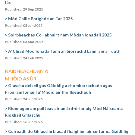
fàs
Published: 29 Sep 2025
Mòd Chille Bhrìghde an Ear 2025
Published: 05 Jun 2025
Soirbheachas Co-labhairt nam Mòdan Ionadail 2025
Published: 03 Mar 2025
A’ Chiad Mòd Ionadail ann an Siorrachd Lannraig a Tuath
Published: 24 Feb 2025
NAIDHEACHDAN A’
MHÒID AS ÙR
Glaschu deiseil gus Gàidhlig a chomharrachadh agus
Prògram Iomaill a’ Mhòid air fhoillseachadh
Published: 24 Jun 2026
Rionnagan am pailteas air an àrd-ùrlar aig Mòd Nàiseanta
Rìoghail Ghlaschu
Published: 16 Jun 2026
Cuireadh do Ghlaschu blasad fhaighinn air cultar na Gàidhlig