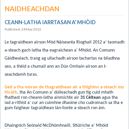
NAIDHEACHDAN
CEANN-LATHA IARRTASAN A’ MHÒID
Published: 24 May 2012
Le tagraidhean airson Mòd Nàiseanta Rìoghail 2012 a’ taomadh
a-steach gach latha tha eagraichean a’ Mhòid, An Comunn
Gàidhealach, trang ag ullachadh airson tachartas na bliadhna
seo, a thèid a chumail ann an Dùn Omhain airson an t-
seachdamh turas.
Ged a tha mòran de thagraidhean air a thighinn a-steach mu
thràth
, tha An Comunn a’ dùileachadh gun tig cuid mhath
fhathast ron cheann-latha ainmichte air
31 Cèitean
agus tha
iad a-rithist a’ cur an cuimhne dhaoine cho cudromach sa tha e
gum faighear tagraidhean làn-lìonte a-steach ron àm.
Dhaingnich Seònaid NicDhòmhnaill, Stiùiriche a’ Mhòid