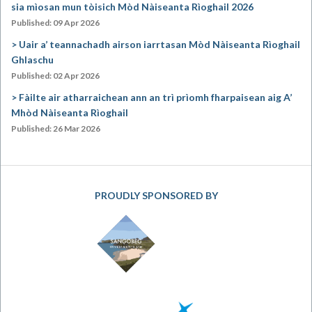
sia mìosan mun tòisich Mòd Nàiseanta Rìoghail 2026
Published: 09 Apr 2026
Uair a’ teannachadh airson iarrtasan Mòd Nàiseanta Rìoghail
Ghlaschu
Published: 02 Apr 2026
Fàilte air atharraichean ann an trì prìomh fharpaisean aig A’
Mhòd Nàiseanta Rìoghail
Published: 26 Mar 2026
PROUDLY SPONSORED BY