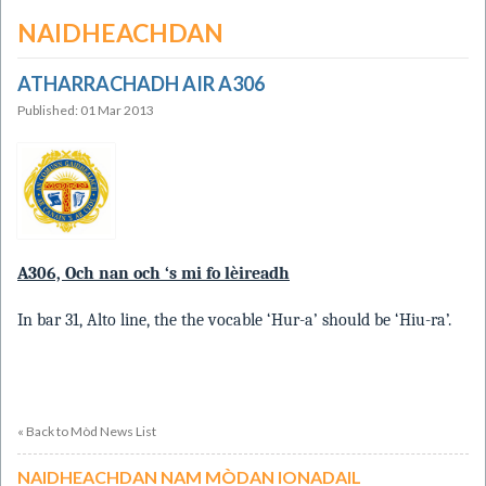
NAIDHEACHDAN
ATHARRACHADH AIR A306
Published: 01 Mar 2013
A306, Och nan och ‘s mi fo lèireadh
In bar 31, Alto line, the the vocable ‘Hur-a’ should be ‘Hiu-ra’.
« Back to Mòd News List
NAIDHEACHDAN NAM MÒDAN IONADAIL