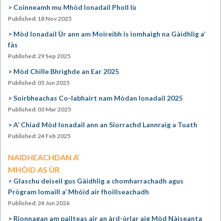
Coinneamh mu Mhòd Ionadail Pholl Iù
Published: 18 Nov 2025
Mòd Ionadail Ùr ann am Moireibh is ìomhaigh na Gàidhlig a’
fàs
Published: 29 Sep 2025
Mòd Chille Bhrìghde an Ear 2025
Published: 05 Jun 2025
Soirbheachas Co-labhairt nam Mòdan Ionadail 2025
Published: 03 Mar 2025
A’ Chiad Mòd Ionadail ann an Siorrachd Lannraig a Tuath
Published: 24 Feb 2025
NAIDHEACHDAN A’
MHÒID AS ÙR
Glaschu deiseil gus Gàidhlig a chomharrachadh agus
Prògram Iomaill a’ Mhòid air fhoillseachadh
Published: 24 Jun 2026
Rionnagan am pailteas air an àrd-ùrlar aig Mòd Nàiseanta