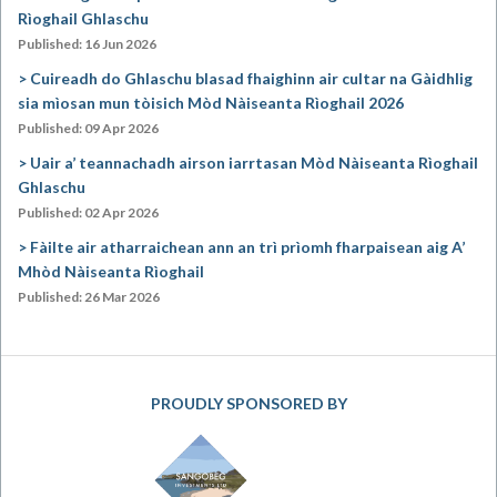
Rìoghail Ghlaschu
Published: 16 Jun 2026
Cuireadh do Ghlaschu blasad fhaighinn air cultar na Gàidhlig
sia mìosan mun tòisich Mòd Nàiseanta Rìoghail 2026
Published: 09 Apr 2026
Uair a’ teannachadh airson iarrtasan Mòd Nàiseanta Rìoghail
Ghlaschu
Published: 02 Apr 2026
Fàilte air atharraichean ann an trì prìomh fharpaisean aig A’
Mhòd Nàiseanta Rìoghail
Published: 26 Mar 2026
PROUDLY SPONSORED BY