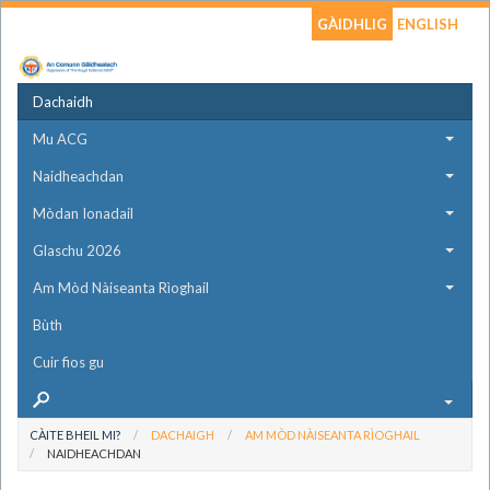
GÀIDHLIG
ENGLISH
Dachaidh
Mu ACG
Naidheachdan
Mòdan Ionadail
Glaschu 2026
Am Mòd Nàiseanta Rìoghail
Bùth
Cuir fios gu
CÀITE BHEIL MI?
DACHAIGH
AM MÒD NÀISEANTA RÌOGHAIL
NAIDHEACHDAN