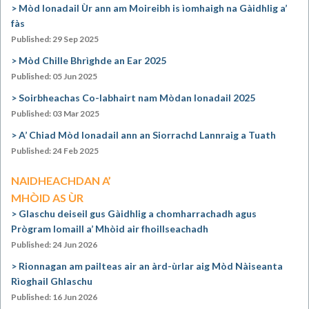
Mòd Ionadail Ùr ann am Moireibh is ìomhaigh na Gàidhlig a’
fàs
Published: 29 Sep 2025
Mòd Chille Bhrìghde an Ear 2025
Published: 05 Jun 2025
Soirbheachas Co-labhairt nam Mòdan Ionadail 2025
Published: 03 Mar 2025
A’ Chiad Mòd Ionadail ann an Siorrachd Lannraig a Tuath
Published: 24 Feb 2025
NAIDHEACHDAN A’
MHÒID AS ÙR
Glaschu deiseil gus Gàidhlig a chomharrachadh agus
Prògram Iomaill a’ Mhòid air fhoillseachadh
Published: 24 Jun 2026
Rionnagan am pailteas air an àrd-ùrlar aig Mòd Nàiseanta
Rìoghail Ghlaschu
Published: 16 Jun 2026