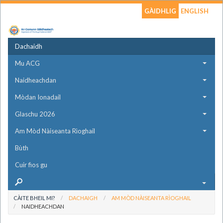
GÀIDHLIG
ENGLISH
Dachaidh
Mu ACG
Naidheachdan
Mòdan Ionadail
Glaschu 2026
Am Mòd Nàiseanta Rìoghail
Bùth
Cuir fios gu
CÀITE BHEIL MI?
DACHAIGH
AM MÒD NÀISEANTA RÌOGHAIL
NAIDHEACHDAN