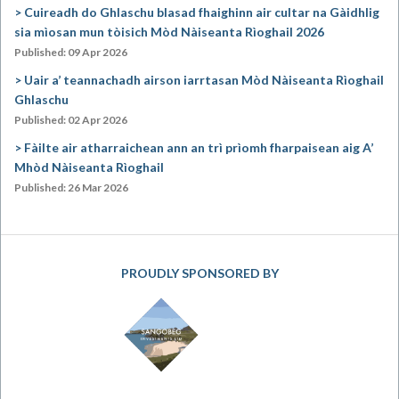
Cuireadh do Ghlaschu blasad fhaighinn air cultar na Gàidhlig
sia mìosan mun tòisich Mòd Nàiseanta Rìoghail 2026
Published: 09 Apr 2026
Uair a’ teannachadh airson iarrtasan Mòd Nàiseanta Rìoghail
Ghlaschu
Published: 02 Apr 2026
Fàilte air atharraichean ann an trì prìomh fharpaisean aig A’
Mhòd Nàiseanta Rìoghail
Published: 26 Mar 2026
PROUDLY SPONSORED BY