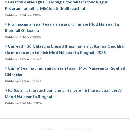
Glaschu deiseil gus Gàidhlig a chomharrachadh agus
Prògram Iomaill a’ Mhòid air fhoillseachadh
Published: 24 Jun 2026
Rionnagan am pailteas air an àrd-ùrlar aig Mòd Nàiseanta
Rìoghail Ghlaschu
Published: 16 Jun 2026
Cuireadh do Ghlaschu blasad fhaighinn air cultar na Gàidhlig
sia mìosan mun tòisich Mòd Nàiseanta Rìoghail 2026
Published: 09 Apr 2026
Uair a’ teannachadh airson iarrtasan Mòd Nàiseanta Rìoghail
Ghlaschu
Published: 02 Apr 2026
Fàilte air atharraichean ann an trì prìomh fharpaisean aig A’
Mhòd Nàiseanta Rìoghail
Published: 26 Mar 2026