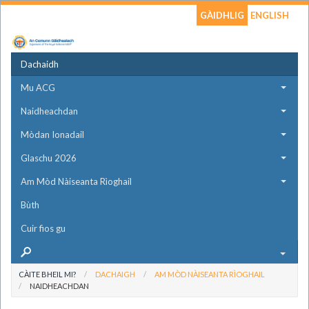
GÀIDHLIG
ENGLISH
Dachaidh
Mu ACG
Naidheachdan
Mòdan Ionadail
Glaschu 2026
Am Mòd Nàiseanta Rìoghail
Bùth
Cuir fios gu
CÀITE BHEIL MI?
DACHAIGH
AM MÒD NÀISEANTA RÌOGHAIL
NAIDHEACHDAN