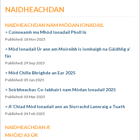
NAIDHEACHDAN
NAIDHEACHDAN NAM MÒDAN IONADAIL
Coinneamh mu Mhòd Ionadail Pholl Iù
Published: 18 Nov 2025
Mòd Ionadail Ùr ann am Moireibh is ìomhaigh na Gàidhlig a’
fàs
Published: 29 Sep 2025
Mòd Chille Bhrìghde an Ear 2025
Published: 05 Jun 2025
Soirbheachas Co-labhairt nam Mòdan Ionadail 2025
Published: 03 Mar 2025
A’ Chiad Mòd Ionadail ann an Siorrachd Lannraig a Tuath
Published: 24 Feb 2025
NAIDHEACHDAN A’
MHÒID AS ÙR