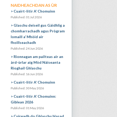
NAIDHEACHDAN AS ÙR
Cuairt-litir A’ Chomuinn
Published: 01 Jul 2026
Glaschu deiseil gus Gàidhlig a
chomharrachadh agus Prògram
Iomaill a’ Mhòid air
fhoillseachadh
Published: 24 Jun 2026
Rionnagan am pailteas air an
àrd-ùrlar aig Mòd Nàiseanta
Rìoghail Ghlaschu
Published: 16 Jun 2026
Cuairt-litir A’ Chomuinn
Published: 30 May 2026
Cuairt-litir A’ Chomuinn:
Giblean 2026
Published: 01 May 2026
Cuireadh do Ghlaschu blasad