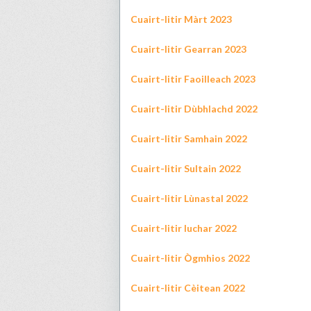
Cuairt-litir Màrt 2023
Cuairt-litir Gearran 2023
Cuairt-litir Faoilleach 2023
Cuairt-litir Dùbhlachd 2022
Cuairt-litir Samhain 2022
Cuairt-litir Sultain 2022
Cuairt-litir Lùnastal 2022
Cuairt-litir Iuchar 2022
Cuairt-litir Ògmhios 2022
Cuairt-litir Cèitean 2022