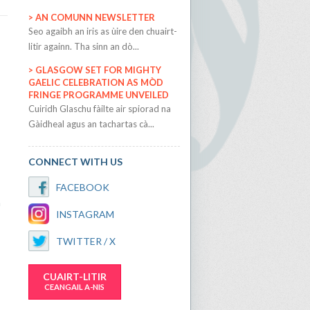
AN COMUNN NEWSLETTER
​Seo agaibh an iris as ùire den chuairt-
litir againn. Tha sinn an dò...
GLASGOW SET FOR MIGHTY
GAELIC CELEBRATION AS MÒD
FRINGE PROGRAMME UNVEILED
​Cuiridh Glaschu fàilte air spiorad na
Gàidheal agus an tachartas cà...
CONNECT WITH US
FACEBOOK
h
INSTAGRAM
TWITTER / X
CUAIRT-LITIR
CEANGAIL A-NIS