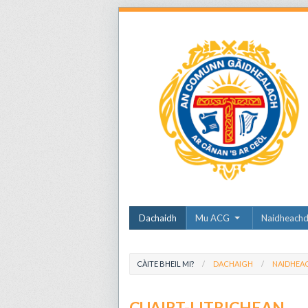
Dachaidh
Mu ACG
Naidheach
CÀITE BHEIL MI?
DACHAIGH
NAIDHEA
CUAIRT-LITRICHEAN