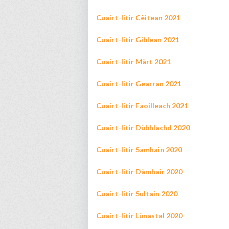
Cuairt-litir C
è
itean 2021
Cuairt-litir Giblean 2021
Cuairt-litir Màrt 2021
Cuairt-litir Gearran 2021
Cuairt-litir Faoilleach 2021
Cuairt-litir Dùbhlachd 2020
Cuairt-litir Samhain 2020
Cuairt-litir Dàmhair 2020
Cuairt-litir Sultain 2020
Cuairt-litir Lùnastal 2020