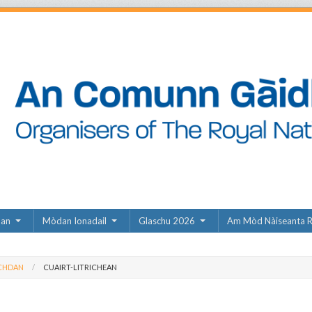
dan
Mòdan Ionadail
Glaschu 2026
Am Mòd Nàiseanta R
CHDAN
CUAIRT-LITRICHEAN