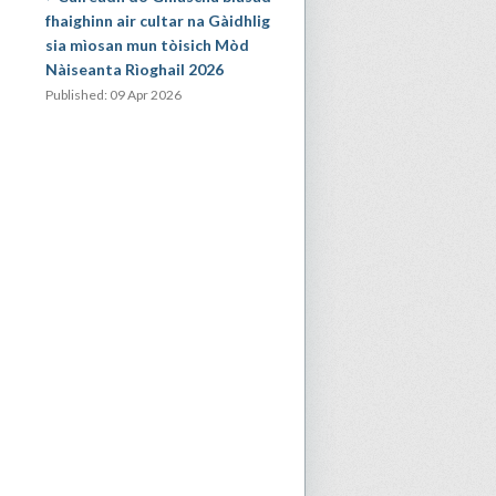
fhaighinn air cultar na Gàidhlig
sia mìosan mun tòisich Mòd
Nàiseanta Rìoghail 2026
Published: 09 Apr 2026