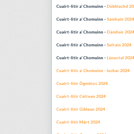
Cuairt-litir a’ Chomuinn -
Dùbhlachd 20
Cuairt-litir a’ Chomuinn -
Samhain 2024
Cuairt-litir a’ Chomuinn -
Dàmhair 202
Cuairt-litir a’ Chomuinn -
Sultain 2024
Cuairt-litir a’ Chomuinn -
Lùnastal 202
Cuairt-litir a’ Chomuinn - Iuchar 2024
Cuairt-litir Ògmhios 2024
Cuairt-litir Cèitean 2024
Cuairt-litir Giblean 2024
Cuairt-litir Màrt 2024