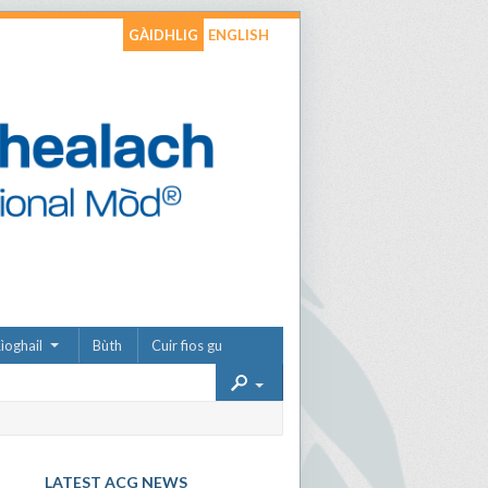
GÀIDHLIG
ENGLISH
ìoghail
Bùth
Cuir fios gu
LATEST ACG NEWS