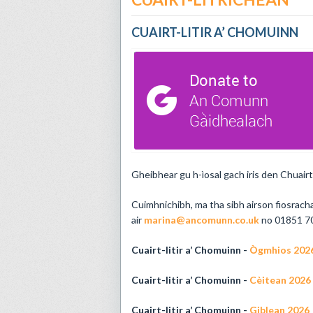
CUAIRT-LITIR A’ CHOMUINN
Gheibhear gu h-ìosal gach iris den Chuairt-
Cuimhnichibh, ma tha sibh airson fiosrach
air
marina@ancomunn.co.uk
no 01851 70
Cuairt-litir a’ Chomuinn -
Ògmhios 202
Cuairt-litir a’ Chomuinn -
Cèitean 2026
Cuairt-litir a’ Chomuinn -
Giblean 2026