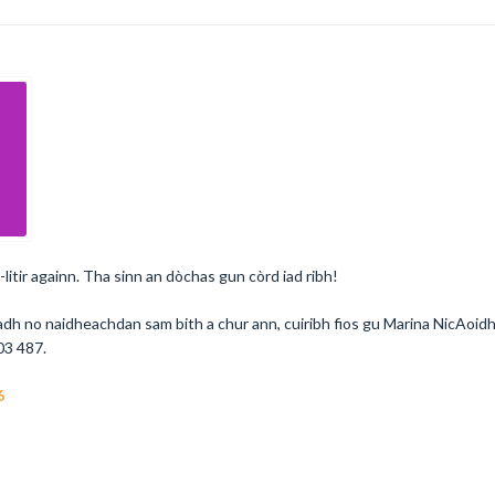
litir againn. Tha sinn an dòchas gun còrd iad ribh!
adh no naidheachdan sam bith a chur ann, cuiribh fios gu Marina NicAoid
3 487.
6