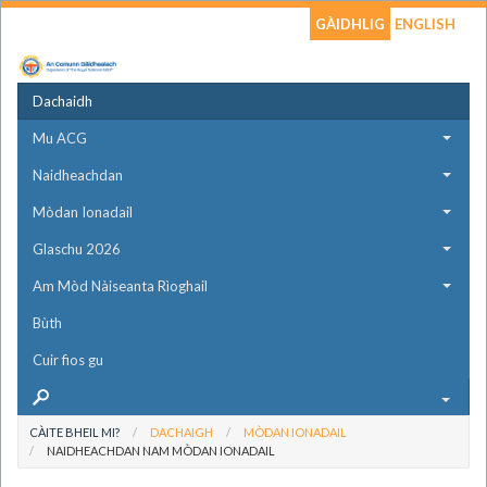
GÀIDHLIG
ENGLISH
Dachaidh
Mu ACG
Naidheachdan
Mòdan Ionadail
Glaschu 2026
Am Mòd Nàiseanta Rìoghail
Bùth
Cuir fios gu
CÀITE BHEIL MI?
DACHAIGH
MÒDAN IONADAIL
NAIDHEACHDAN NAM MÒDAN IONADAIL