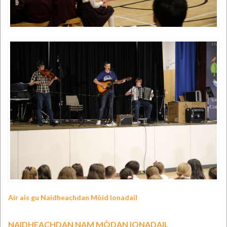
Air ais gu Naidheachdan Mòid Ionadail
NAIDHEACHDAN NAM MÒDAN IONADAIL