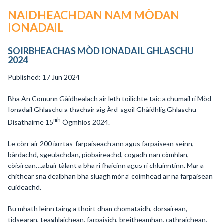
NAIDHEACHDAN NAM MÒDAN
IONADAIL
SOIRBHEACHAS MÒD IONADAIL GHLASCHU
2024
Published: 17 Jun 2024
​Bha An Comunn Gàidhealach air leth toilichte taic a chumail ri Mòd
Ionadail Ghlaschu a thachair aig Àrd-sgoil Ghàidhlig Ghlaschu
mh
Disathairne 15
Ògmhios 2024.
Le còrr air 200 iarrtas-farpaiseach ann agus farpaisean seinn,
bàrdachd, sgeulachdan, pìobaireachd, cogadh nan còmhlan,
còisirean….abair tàlant a bha ri fhaicinn agus ri chluinntinn. Mar a
chithear sna dealbhan bha sluagh mòr a’ coimhead air na farpaisean
cuideachd.
Bu mhath leinn taing a thoirt dhan chomataidh, dorsairean,
tidsearan, teaghlaichean, farpaisich, breitheamhan, cathraichean,