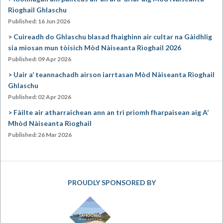
Rìoghail Ghlaschu
Published: 16 Jun 2026
Cuireadh do Ghlaschu blasad fhaighinn air cultar na Gàidhlig
sia mìosan mun tòisich Mòd Nàiseanta Rìoghail 2026
Published: 09 Apr 2026
Uair a’ teannachadh airson iarrtasan Mòd Nàiseanta Rìoghail
Ghlaschu
Published: 02 Apr 2026
Fàilte air atharraichean ann an trì prìomh fharpaisean aig A’
Mhòd Nàiseanta Rìoghail
Published: 26 Mar 2026
PROUDLY SPONSORED BY