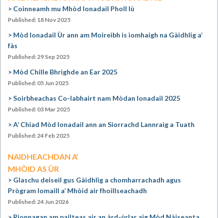
Coinneamh mu Mhòd Ionadail Pholl Iù
Published: 18 Nov 2025
Mòd Ionadail Ùr ann am Moireibh is ìomhaigh na Gàidhlig a’
fàs
Published: 29 Sep 2025
Mòd Chille Bhrìghde an Ear 2025
Published: 05 Jun 2025
Soirbheachas Co-labhairt nam Mòdan Ionadail 2025
Published: 03 Mar 2025
A’ Chiad Mòd Ionadail ann an Siorrachd Lannraig a Tuath
Published: 24 Feb 2025
NAIDHEACHDAN A’
MHÒID AS ÙR
Glaschu deiseil gus Gàidhlig a chomharrachadh agus
Prògram Iomaill a’ Mhòid air fhoillseachadh
Published: 24 Jun 2026
Rionnagan am pailteas air an àrd-ùrlar aig Mòd Nàiseanta