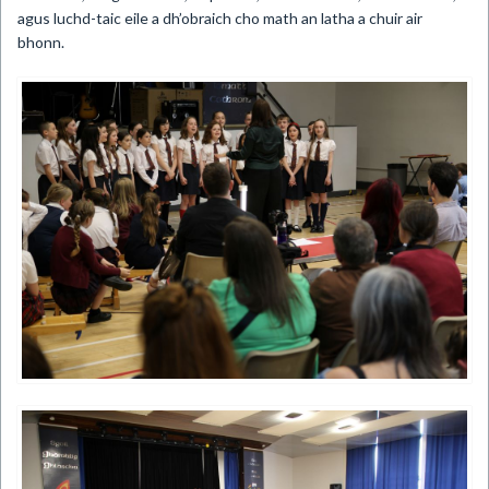
agus luchd-taic eile a dh’obraich cho math an latha a chuir air
bhonn.