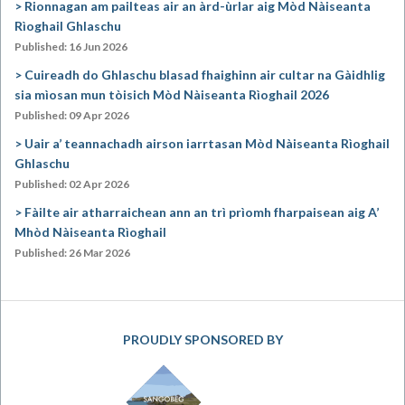
Rionnagan am pailteas air an àrd-ùrlar aig Mòd Nàiseanta
Rìoghail Ghlaschu
Published: 16 Jun 2026
Cuireadh do Ghlaschu blasad fhaighinn air cultar na Gàidhlig
sia mìosan mun tòisich Mòd Nàiseanta Rìoghail 2026
Published: 09 Apr 2026
Uair a’ teannachadh airson iarrtasan Mòd Nàiseanta Rìoghail
Ghlaschu
Published: 02 Apr 2026
Fàilte air atharraichean ann an trì prìomh fharpaisean aig A’
Mhòd Nàiseanta Rìoghail
Published: 26 Mar 2026
PROUDLY SPONSORED BY