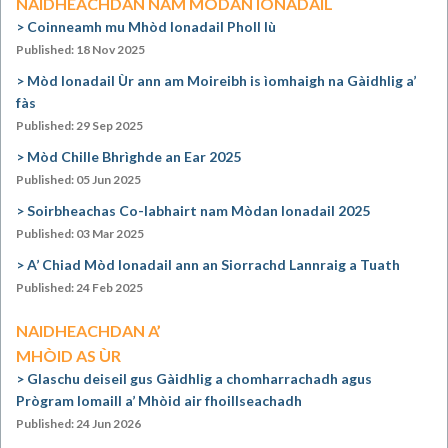
NAIDHEACHDAN NAM MÒDAN IONADAIL
Coinneamh mu Mhòd Ionadail Pholl Iù
Published: 18 Nov 2025
Mòd Ionadail Ùr ann am Moireibh is ìomhaigh na Gàidhlig a’
fàs
Published: 29 Sep 2025
Mòd Chille Bhrìghde an Ear 2025
Published: 05 Jun 2025
Soirbheachas Co-labhairt nam Mòdan Ionadail 2025
Published: 03 Mar 2025
A’ Chiad Mòd Ionadail ann an Siorrachd Lannraig a Tuath
Published: 24 Feb 2025
NAIDHEACHDAN A’
MHÒID AS ÙR
Glaschu deiseil gus Gàidhlig a chomharrachadh agus
Prògram Iomaill a’ Mhòid air fhoillseachadh
Published: 24 Jun 2026