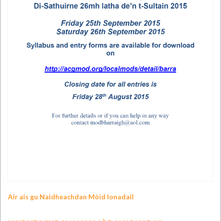
Air ais gu Naidheachdan Mòid Ionadail