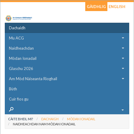
GÀIDHLIG
ENGLISH
Dachaidh
Mu ACG
Naidheachdan
Mòdan Ionadail
Glaschu 2026
Am Mòd Nàiseanta Rìoghail
Bùth
Cuir fios gu
CÀITE BHEIL MI?
DACHAIGH
MÒDAN IONADAIL
NAIDHEACHDAN NAM MÒDAN IONADAIL