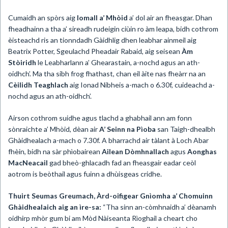
Cumaidh an spòrs aig
Iomall a’ Mhòid
a’ dol air an fheasgar. Dhan
fheadhainn a tha a’ sireadh rudeigin ciùin ro àm leapa, bidh cothrom
èisteachd ris an tionndadh Gàidhlig dhen leabhar ainmeil aig
Beatrix Potter, Sgeulachd Pheadair Rabaid, aig seisean
Àm
Stòiridh
le Leabharlann a’ Ghearastain, a-nochd agus an ath-
oidhch’. Ma tha sibh frog fhathast, chan eil àite nas fheàrr na an
Cèilidh Teaghlach
aig Ionad Nibheis a-mach o 6.30f, cuideachd a-
nochd agus an ath-oidhch’.
Airson cothrom suidhe agus tlachd a ghabhail ann am fonn
sònraichte a’ Mhòid, dèan air
A’ Seinn na Pìoba
san Taigh-dhealbh
Ghàidhealach a-mach o 7.30f. A bharrachd air tàlant à Loch Abar
fhèin, bidh na sàr phìobairean
Ailean Dòmhnallach
agus
Aonghas
MacNeacail
gad bheò-ghlacadh fad an fheasgair eadar ceòl
aotrom is beòthail agus fuinn a dhùisgeas cridhe.
Thuirt Seumas Greumach, Àrd-oifigear Gnìomha a’ Chomuinn
Ghàidhealaich aig an ìre-sa:
“Tha sinn an-còmhnaidh a’ dèanamh
oidhirp mhòr gum bi am Mòd Nàiseanta Rìoghail a cheart cho