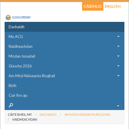
GÀIDHLIG
ENGLISH
Dachaidh
Mu ACG
Naidheachdan
Mòdan Ionadail
Glaschu 2026
Am Mòd Nàiseanta Rìoghail
Bùth
Cuir fios gu
CÀITE BHEIL MI?
DACHAIGH
AM MÒD NÀISEANTA RÌOGHAIL
NAIDHEACHDAN