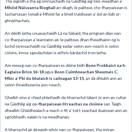
Tha òigridh a tha ag ionnsachadh na Gàidhlig aig teis-meadhan a’
Mhòid Nàiseanta Rìoghail
an-diugh, le pailteas cho-fharpaisean is
tachartasan Iomall a’ Mhòid far a bheil traidisean a’ dol an lùib ùr-
ghnàthachais.
An dèidh latha cnuasachaidh Là na Sàbaid, tha prògram dian nan
co-fharpaisean a’ leantainn air, le pailteas dhan fheadhainn òg is
luchd-ionnsachaidh na Gàidhlig eadar seinn aon-neach is seinn
còisire, innse sgeulachdan is aithris bàrdachd tron latha.
Am measg nan co-fharpaisean as dèine bidh
Bonn Probhaist na h-
Eaglaise Brice 16-18
agus
Bonn Cuimhneachan Sheumais C.
Mhic a’ Phì do bhalaich is caileagan 13-15
, an dà dhiubh ann an
seinn thraidiseanta aon-neach.
Gheibh sinn a’ chiad phlathadh de bharrachd tàlant ùr ann an cultar
na Gàidhlig aig
co-fharpaisean litreachas na cloinne
san Taigh-
dhealbh Ghàidhealach a-mach o 4f, a’ toirt seachad duaisean ann an
sgrìobhadh, ealain is na meadhanan.
A bharrachd air àireamh mhòr nan co-fharpaisean, tha mòran