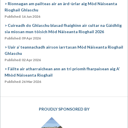
Rionnagan am pailteas air an àrd-ùrlar aig Mòd Nàiseanta
Rìoghail Ghlaschu
Published: 16 Jun 2026
Cuireadh do Ghlaschu blasad fhaighinn air cultar na Gàidhlig
sia mìosan mun tòisich Mòd Nàiseanta Rìoghail 2026
Published: 09 Apr 2026
Uair a’ teannachadh airson iarrtasan Mòd Nàiseanta Rìoghail
Ghlaschu
Published: 02 Apr 2026
Fàilte air atharraichean ann an trì prìomh fharpaisean aig A’
Mhòd Nàiseanta Rìoghail
Published: 26 Mar 2026
PROUDLY SPONSORED BY