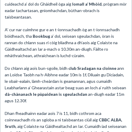
cuideachd a’ dol do Ghàidheil òga aig
Iomall a’ Mhòid
, prògram mòr
eadar tachartasan, gnìomhachdan, bùthan-obrach is
taisbeantasan.
A’ cur nar cuimhne gur e an t-ionnsachadh òg an t-ionnsachadh
bòidheach, tha
Bookbug
a’ dol, seisean sgeulachdan, òran is
rannan do chlann suas ri còig bliadhna a dh’aois aig Colaiste na
Gàidhealtachd an Iar a-mach o 10.30m an-diugh. Fàilte ro
mhàthraichean, athraichean is luchd-cùraim.
Do chlann aig aois bun-sgoile, bidh
club Sradagan na cloinne
ann
an Loidse Taobh na h-Aibhne eadar 10m is 1f, Diluain gu Diciadain,
le obair-ealain, làmh-cheàrdan is geamannan, agus cumaidh
Leabharlann a’ Ghearastain astar beag suas an loch a’ ruith seisean
dà-chànanach le pùpaidean is sgeulachdan
an-diugh eadar 11m
agus 12.30f.
Dhan fheadhainn eadar aois 7 is 11, bidh cothrom aca
coinneachadh ris an sgioba a nì taisbeantas ciùil aig
CBBC ALBA
,
Sruth
, aig Colaiste na Gàidhealtachd an Iar. Cumaidh iad seiseanan