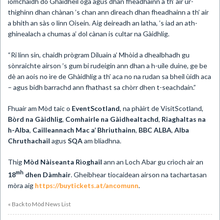
iomchaidh do Ghàidheil òga agus dhan fheadhainn a th’ air ùr-
thighinn dhan chànan ’s chan ann dìreach dhan fheadhainn a th’ air
a bhith an sàs o linn Oisein. Aig deireadh an latha, ’s iad an ath-
ghinealach a chumas a’ dol cànan is cultar na Gàidhlig.
“Ri linn sin, chaidh prògram Diluain a’ Mhòid a dhealbhadh gu
sònraichte airson ’s gum bi rudeigin ann dhan a h-uile duine, ge be
dè an aois no ìre de Ghàidhlig a th’ aca no na rudan sa bheil ùidh aca
– agus bidh barrachd ann fhathast sa chòrr dhen t-seachdain.”
Fhuair am Mòd taic o
EventScotland
, na phàirt de VisitScotland,
Bòrd na Gàidhlig
,
Comhairle na Gàidhealtachd
,
Riaghaltas na
h-Alba
,
Cailleannach Mac a’ Bhriuthainn
,
BBC ALBA
,
Alba
Chruthachail
agus
SQA
am bliadhna.
Thig
Mòd Nàiseanta Rìoghail
ann an Loch Abar gu crìoch air an
mh
18
dhen Dàmhair
. Gheibhear tiocaidean airson na tachartasan
mòra aig
https://buytickets.at/ancomunn
.
« Back to Mòd News List