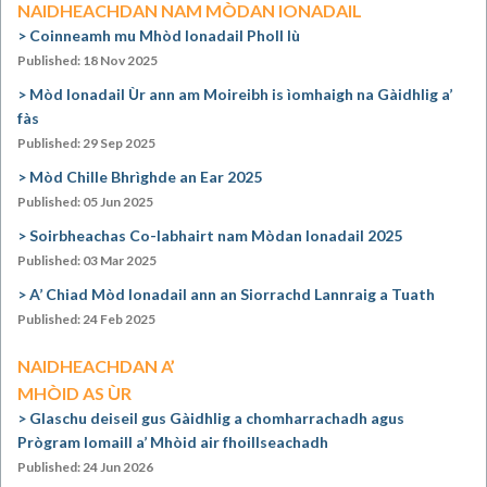
NAIDHEACHDAN NAM MÒDAN IONADAIL
Coinneamh mu Mhòd Ionadail Pholl Iù
Published: 18 Nov 2025
Mòd Ionadail Ùr ann am Moireibh is ìomhaigh na Gàidhlig a’
fàs
Published: 29 Sep 2025
Mòd Chille Bhrìghde an Ear 2025
Published: 05 Jun 2025
Soirbheachas Co-labhairt nam Mòdan Ionadail 2025
Published: 03 Mar 2025
A’ Chiad Mòd Ionadail ann an Siorrachd Lannraig a Tuath
Published: 24 Feb 2025
NAIDHEACHDAN A’
MHÒID AS ÙR
Glaschu deiseil gus Gàidhlig a chomharrachadh agus
Prògram Iomaill a’ Mhòid air fhoillseachadh
Published: 24 Jun 2026