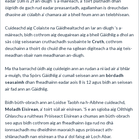
eadar 10m is 2f an-diugh ’s a-màireach, a’ toirt plathadh dhan
òigridh de gach rud eadar preasantadh, agallamhan is dreuchdan
dhaoine air cùlaibh a’ chamara air a bheil feum ann an telebhisean.
Cuideachd aig Colaiste na Gàidhealtachd an Iar an-diugh ’s a-
màireach, bidh cothrom aig deugairean aig a bheil Gàidhlig a dhol an
sàs còig seiseanan cruthachadh susbainte le
Cruth
, cothrom
deuchainn a thoirt do chuid dhe na sgilean digiteach a tha aig teis-
meadhan obair nam meadhanan an-diugh.
Ma tha barrachd ùidh aig cuideigin ann an rudan a nì iad air a’ bhlàr
a-muigh, tha Spòrs Gàidhlig a’ cumail seisean ann am
bòrdadh
seasaimh
dhan fheadhainn eadar aois 8 is 12 agus bidh an seisean
air fad ann an Gàidhlig.
Bidh bùth-obrach ann an Loidse Taobh na h-Aibhne cuideachd,
Moladh Eisirean
, a’ toirt sùil air eisirean. ’S e an sgioba aig Oilthigh
Ghlaschu a ruitheas Pròiseact Eisirean a chumas am bùth-obrach
seo agus bidh cothrom aig an fheadhainn òga rud no dhà
ionnsachadh mu dheidhinn maoraich agus pròiseact ath-
shlànachadh nan eisirean a tha a’ dol faisg air Loch Abar.