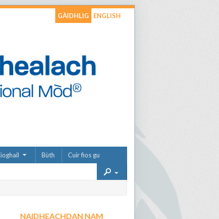
GÀIDHLIG
ENGLISH
ìoghail
Bùth
Cuir fios gu
NAIDHEACHDAN NAM