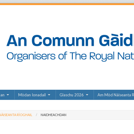
dan
Mòdan Ionadail
Glaschu 2026
Am Mòd Nàiseanta R
ÀISEANTA RÌOGHAIL
NAIDHEACHDAN