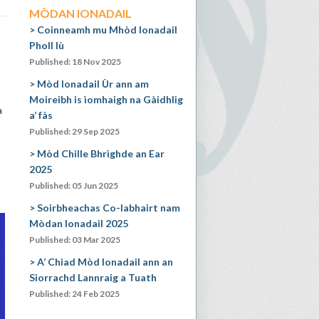
MÒDAN IONADAIL
Coinneamh mu Mhòd Ionadail
Pholl Iù
Published: 18 Nov 2025
Mòd Ionadail Ùr ann am
Moireibh is ìomhaigh na Gàidhlig
a
a’ fàs
Published: 29 Sep 2025
Mòd Chille Bhrìghde an Ear
2025
Published: 05 Jun 2025
Soirbheachas Co-labhairt nam
Mòdan Ionadail 2025
Published: 03 Mar 2025
A’ Chiad Mòd Ionadail ann an
Siorrachd Lannraig a Tuath
Published: 24 Feb 2025