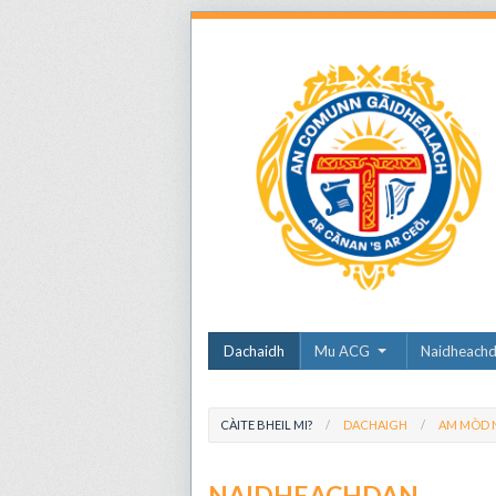
Dachaidh
Mu ACG
Naidheach
CÀITE BHEIL MI?
DACHAIGH
AM MÒD N
NAIDHEACHDAN