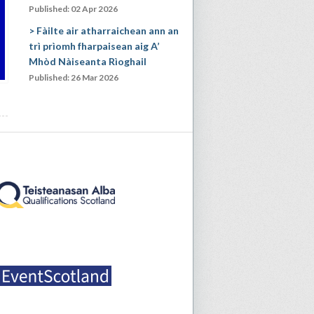
Published: 02 Apr 2026
Fàilte air atharraichean ann an
trì prìomh fharpaisean aig A’
Mhòd Nàiseanta Rìoghail
Published: 26 Mar 2026