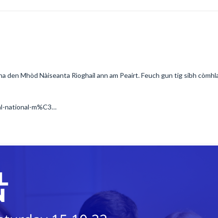
 latha den Mhòd Nàiseanta Rìoghail ann am Peairt. Feuch gun tig sibh còmhl
yal-national-m%C3…