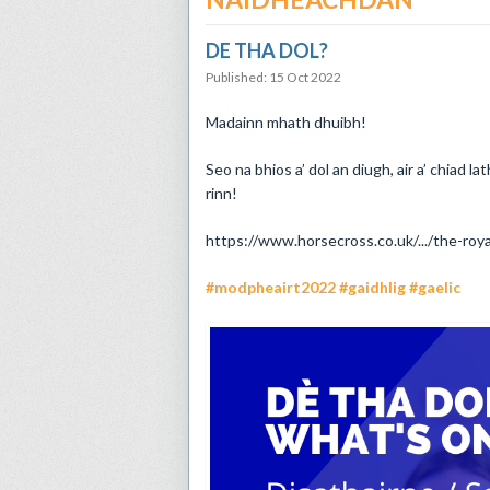
DE THA DOL?
Published: 15 Oct 2022
​Madainn mhath dhuibh!
Seo na bhios a’ dol an diugh, air a’ chiad
rinn!
https://www.horsecross.co.uk/.../the-ro
#modpheairt2022
#gaidhlig
#gaelic