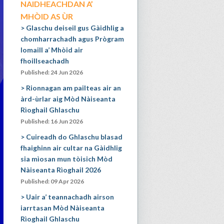
NAIDHEACHDAN A’
MHÒID AS ÙR
Glaschu deiseil gus Gàidhlig a
chomharrachadh agus Prògram
Iomaill a’ Mhòid air
fhoillseachadh
Published: 24 Jun 2026
Rionnagan am pailteas air an
àrd-ùrlar aig Mòd Nàiseanta
Rìoghail Ghlaschu
Published: 16 Jun 2026
Cuireadh do Ghlaschu blasad
fhaighinn air cultar na Gàidhlig
sia mìosan mun tòisich Mòd
Nàiseanta Rìoghail 2026
Published: 09 Apr 2026
Uair a’ teannachadh airson
iarrtasan Mòd Nàiseanta
Rìoghail Ghlaschu