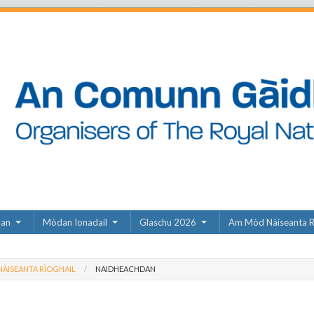
dan
Mòdan Ionadail
Glaschu 2026
Am Mòd Nàiseanta R
ÀISEANTA RÌOGHAIL
NAIDHEACHDAN