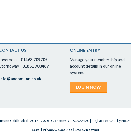
CONTACT US
ONLINE ENTRY
Inverness -
01463 709705
Manage your membership and
Stornoway -
01851 703487
account details in our online
system.
info@ancomunn.co.uk
LOGIN NOW
munn Gàidhealach 2012 - 2026 | Company No. SC322420 | Registered Charity No. 
Legal
|
Privacy & Cookies
|
Site by Reefnet