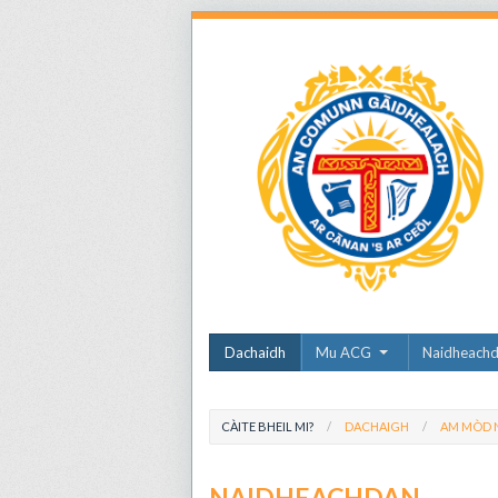
Dachaidh
Mu ACG
Naidheach
CÀITE BHEIL MI?
DACHAIGH
AM MÒD N
NAIDHEACHDAN