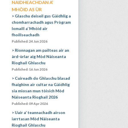
NAIDHEACHDAN A’
MHÒID AS ÙR
Glaschu deiseil gus Gàidhlig a
chomharrachadh agus Prògram
Iomaill a’ Mhòid air
fhoillseachadh
Published: 24 Jun 2026
Rionnagan am pailteas air an
àrd-ùrlar aig Mòd Nàiseanta
Rìoghail Ghlaschu
Published: 16 Jun 2026
Cuireadh do Ghlaschu blasad
fhaighinn air cultar na Gàidhlig
sia mìosan mun tòisich Mòd
Nàiseanta Rìoghail 2026
Published: 09 Apr 2026
Uair a’ teannachadh airson
iarrtasan Mòd Nàiseanta
Rìoghail Ghlaschu