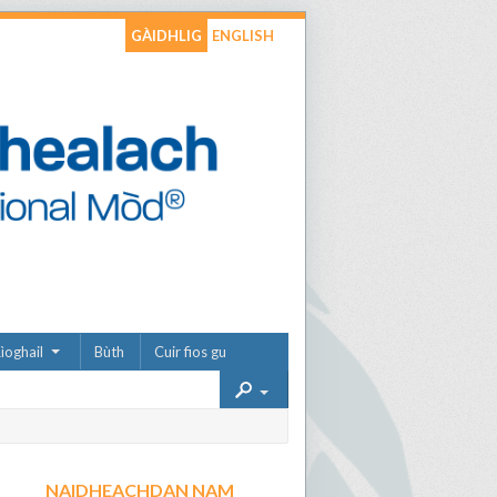
GÀIDHLIG
ENGLISH
ìoghail
Bùth
Cuir fios gu
NAIDHEACHDAN NAM