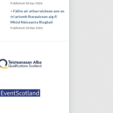
Published: 02 Apr 2026
Fàilte air atharraichean ann an
trì prìomh fharpaisean aig A’
Mhòd Nàiseanta Rìoghail
Published: 26 Mar 2026