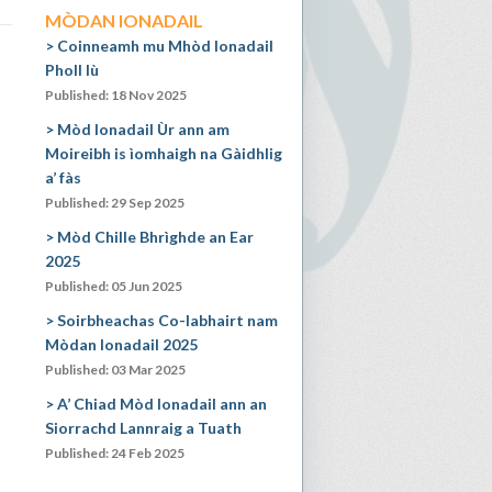
MÒDAN IONADAIL
Coinneamh mu Mhòd Ionadail
Pholl Iù
Published: 18 Nov 2025
Mòd Ionadail Ùr ann am
Moireibh is ìomhaigh na Gàidhlig
a’ fàs
Published: 29 Sep 2025
Mòd Chille Bhrìghde an Ear
2025
Published: 05 Jun 2025
Soirbheachas Co-labhairt nam
Mòdan Ionadail 2025
Published: 03 Mar 2025
A’ Chiad Mòd Ionadail ann an
Siorrachd Lannraig a Tuath
Published: 24 Feb 2025