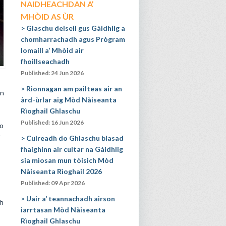
NAIDHEACHDAN A’
MHÒID AS ÙR
Glaschu deiseil gus Gàidhlig a
chomharrachadh agus Prògram
Iomaill a’ Mhòid air
fhoillseachadh
Published: 24 Jun 2026
Rionnagan am pailteas air an
an
àrd-ùrlar aig Mòd Nàiseanta
Rìoghail Ghlaschu
Published: 16 Jun 2026
do
r
Cuireadh do Ghlaschu blasad
fhaighinn air cultar na Gàidhlig
sia mìosan mun tòisich Mòd
Nàiseanta Rìoghail 2026
Published: 09 Apr 2026
Uair a’ teannachadh airson
dh
iarrtasan Mòd Nàiseanta
Rìoghail Ghlaschu