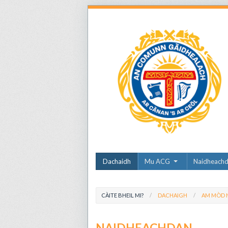
Dachaidh
Mu ACG
Naidheach
CÀITE BHEIL MI?
DACHAIGH
AM MÒD N
NAIDHEACHDAN