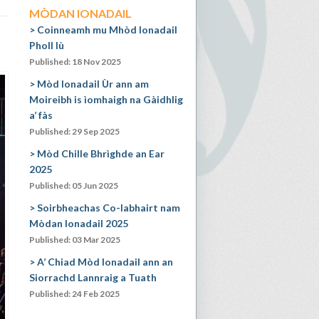
MÒDAN IONADAIL
Coinneamh mu Mhòd Ionadail
Pholl Iù
Published: 18 Nov 2025
Mòd Ionadail Ùr ann am
Moireibh is ìomhaigh na Gàidhlig
a’ fàs
Published: 29 Sep 2025
Mòd Chille Bhrìghde an Ear
2025
Published: 05 Jun 2025
Soirbheachas Co-labhairt nam
Mòdan Ionadail 2025
Published: 03 Mar 2025
A’ Chiad Mòd Ionadail ann an
Siorrachd Lannraig a Tuath
Published: 24 Feb 2025