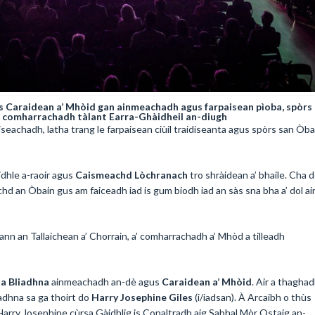
 Caraidean a’ Mhòid gan ainmeachadh agus farpaisean pìoba, spòrs
a’ comharrachadh tàlant Earra-Ghàidheil an-diugh
iseachadh, latha trang le farpaisean ciùil traidiseanta agus spòrs san Òb
idhle a-raoir agus
Caismeachd Lòchranach
tro shràidean a’ bhaile. Cha 
hd an Òbain gus am faiceadh iad is gum biodh iad an sàs sna bha a’ dol ai
n an Tallaichean a’ Chorrain, a’ comharrachadh a’ Mhòd a tilleadh
a Bliadhna
ainmeachadh an-dè agus
Caraidean a’ Mhòid
. Air a thagha
adhna sa ga thoirt do
Harry Josephine Giles
(i/iadsan). À Arcaibh o thùs
 Harry Josephine cùrsa Gàidhlig is Conaltradh aig Sabhal Mòr Ostaig an-