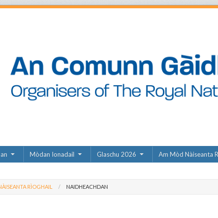
dan
Mòdan Ionadail
Glaschu 2026
Am Mòd Nàiseanta R
ÀISEANTA RÌOGHAIL
NAIDHEACHDAN