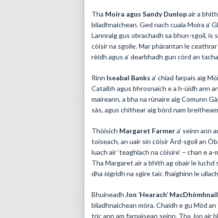
Tha
Moira agus Sandy Dunlop
air a bhit
bliadhnaichean. Ged nach cuala Moira a’ G
Lannraig gus obrachadh sa bhun-sgoil, is si
còisir na sgoile. Mar phàrantan le ceathrar
rèidh agus a’ dearbhadh gun còrd an tachart
Rinn
Iseabal Banks
a’ chiad farpais aig M
Cataibh agus bhrosnaich e a h-ùidh ann an 
maireann, a bha na rùnaire aig Comunn Gà
sàs, agus chithear aig bòrd nam breitheam
Thòisich
Margaret Farmer
a’ seinn ann an
toiseach, an uair sin còisir Àrd-sgoil an 
luach air ‘teaghlach na còisire’ – chan e 
Tha Margaret air a bhith ag obair le luch
dha òigridh na sgìre taic fhaighinn le ullac
Bhuineadh
Jon ‘Hearach’ MacDhòmhnail
bliadhnaichean mòra. Chaidh e gu Mòd an 
tric ann am farpaisean seinn. Tha Jon air b