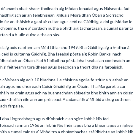
h dèanamh obair shaor-thoileach aig Mòdan Ionadail agus Nàiseanta fad
hàidhlig ach air an telebhisean, ghluais Moira dhan Òban a Siorrachd
n far an thòisich a gaol air cultar agus ceòl na Gàidhlig, a dol gu Mòdan le
 chloinne, tha e a’ còrdadh riutha a bhith aig tachartasan, a cumail pàrant
as ri a h-uile duine a tha an sàs.
òid aig aois naoi ann am Mòd Ghlaschu 1949. Bha Gàidhlig aig a h-athar à
ceòl is cultar na Gàidhlig. Bha Iseabal pòsta aig Robin Banks, nach
idhealach an Òbain. Fad 51 bliadhna pòsta bha Iseabal an còmhnaidh an
h a’ feitheamh toraidhean agus beachdan a thoirt dha na farpaisich.
 còisirean aig aois 10 bliadhna. Le còisir na sgoile fo stiùir a h-athair an
Òbain agus mu dheireadh Còisir Ghàidhlig an Òbain. Tha Margaret a cur
a-mhàin na òrain agus ach na buannachdan sòisealta bho bhith ann an còisir
d saor-thoilich eile ann am pròiseact Acadamaidh a’ Mhòid a thug cothrom
hadh farpaise.
l
dha Lingreabhagh agus dh’obraich e an sgìre Inbhir Nis fad
toiseach ann an 1966 an Inbhir Nis fhèin agus bha a bhean agus a nighe
hith a cumail taic ris a’ Mhòd tro a ghnìomhachas stèidhichte an Inbhir Nis