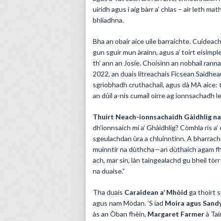
uiridh agus i aig bàrr a’ chlas – air leth 
bhliadhna.
Bha an obair aice uile barraichte. Cuideach
gun sguir mun àrainn, agus a’ toirt eisimpl
th’ ann an Josie. Choisinn an nobhail ran
2022, an duais litreachais Ficsean Saidh
sgrìobhadh cruthachail, agus dà MA aice: 
an dùil a-nis cumail oirre ag ionnsachadh l
Thuirt Neach-ionnsachaidh Gàidhlig na 
dh’ionnsaich mi a’ Ghàidhlig? Còmhla ris a’ 
sgeulachdan ùra a chluinntinn. A bharrachd 
muinntir na dùthcha—an dùthaich agam fhì
ach, mar sin, làn taingealachd gu bheil tò
na duaise.”
Tha duais
Caraidean a’ Mhòid
ga thoirt 
agus nam Mòdan. ’S iad
Moira agus Sand
às an Òban fhèin,
Margaret Farmer
à Tai