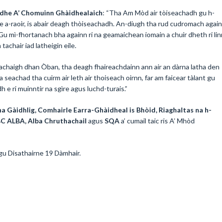
dhe A’ Chomuinn Ghàidhealaich
: “Tha Am Mòd air tòiseachadh gu h-
he a-raoir, is abair deagh thòiseachadh. An-diugh tha rud cudromach agai
. Gu mì-fhortanach bha againn ri na geamaichean iomain a chuir dheth ri lin
achair iad latheigin eile.
achaigh dhan Òban, tha deagh fhaireachdainn ann air an dàrna latha den
a seachad tha cuirm air leth air thoiseach oirnn, far am faicear tàlant gu
h e ri muinntir na sgìre agus luchd-turais.”
a Gàidhlig, Comhairle Earra-Ghàidheal is Bhòid, Riaghaltas na h-
BC ALBA, Alba Chruthachail
agus
SQA
a’ cumail taic ris A’ Mhòd
u Disathairne 19 Dàmhair.