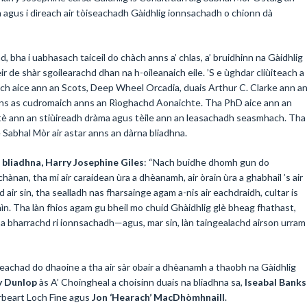
math agus i dìreach air tòiseachadh Gàidhlig ionnsachadh o chionn dà
d, bha i uabhasach taiceil do chàch anns a’ chlas, a’ bruidhinn na Gàidhlig
eir de shàr sgoilearachd dhan na h-oileanaich eile. ’S e ùghdar cliùiteach a
nach aice ann an Scots, Deep Wheel Orcadia, duais Arthur C. Clarke ann a
eans as cudromaich anns an Rìoghachd Aonaichte. Tha PhD aice ann an
tè ann an stiùireadh dràma agus tèile ann an leasachadh seasmhach. Tha 
e Sabhal Mòr air astar anns an dàrna bliadhna.
bliadhna, Harry Josephine Giles
: “Nach buidhe dhomh gun do
chànan, tha mi air caraidean ùra a dhèanamh, air òrain ùra a ghabhail ’s air
air sin, tha sealladh nas fharsainge agam a-nis air eachdraidh, cultar is
n. Tha làn fhios agam gu bheil mo chuid Ghàidhlig glè bheag fhathast,
rr a bharrachd ri ionnsachadh—agus, mar sin, làn taingealachd airson urram
seachad do dhaoine a tha air sàr obair a dhèanamh a thaobh na Gàidhlig
y Dunlop
às A’ Choingheal a choisinn duais na bliadhna sa,
Iseabal Banks
rbeart Loch Fìne agus
Jon ‘Hearach’ MacDhòmhnaill
.