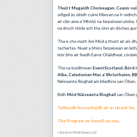
Thuirt Magaidh Choineagan, Ceann-sui
oifigeil às dèidh cuirm Mànran na h-oidhc
air clàr-ama a’ Mhòid, na farpaisean pìoba
na droch shìde ach tha sinn an dòchas gun t
Tha e cho math Am Mòd a thoirt air ais dh
tachartas. Nuair a bhios farpaisean an lath
leòr bho air feadh Earra-Ghàidheal, còrdaid
Tha na buidhnean
EventScotland, Bòrd n
Alba, Caledonian Mac a’ Bhriuthainn, B
Nàiseanta Rìoghail am bliadhna san Òban.
Bidh
Mòd Nàiseanta Rìoghail
san Òban g
Tuilleadh fiosrachaidh air ar làrach-lìn
.
Tha Prògram an Iomaill an seo
.
« Back to Mòd News List