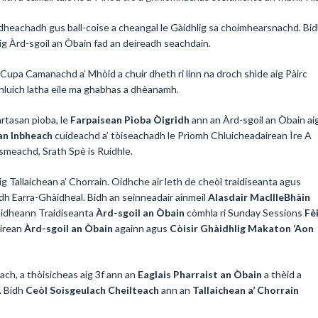
dheachadh gus ball-coise a cheangal le Gàidhlig sa choimhearsnachd. Bi
g Àrd-sgoil an Òbain fad an deireadh seachdain.
upa Camanachd a’ Mhòid a chuir dheth ri linn na droch shìde aig Pàirc
chluich latha eile ma ghabhas a dhèanamh.
rtasan pìoba, le
Farpaisean Pìoba Òigridh
ann an Àrd-sgoil an Òbain ai
an Inbheach
cuideachd a’ tòiseachadh le Prìomh Chluicheadairean Ìre A
smeachd, Srath Spè is Ruidhle.
g Tallaichean a’ Chorrain. Oidhche air leth de cheòl traidiseanta agus
eadh Earra-Ghàidheal. Bidh an seinneadair ainmeil
Alasdair MacIlleBhàin
Buidheann Traidiseanta
Àrd-sgoil an Òbain
còmhla ri Sunday Sessions
Fè
airean
Àrd-sgoil an Òbain
againn agus
Còisir Ghàidhlig Makaton ‘Aon
ach, a thòisicheas aig 3f ann an
Eaglais Pharraist an Òbain
a thèid a
. Bidh
Ceòl Soisgeulach Cheilteach
ann an
Tallaichean a’ Chorrain