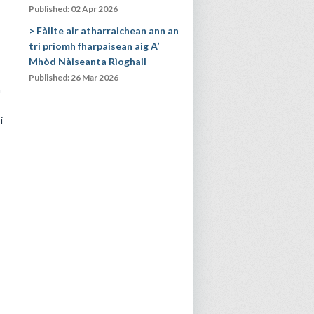
Published: 02 Apr 2026
Fàilte air atharraichean ann an
trì prìomh fharpaisean aig A’
Mhòd Nàiseanta Rìoghail
Published: 26 Mar 2026
n
i