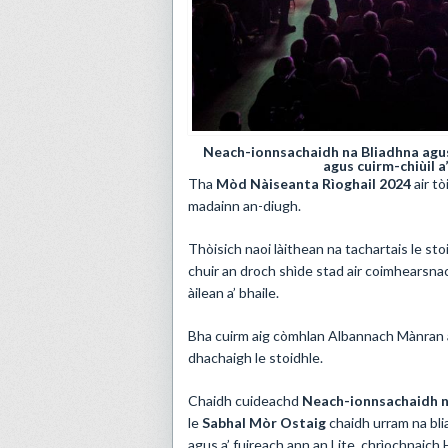
Neach-ionnsachaidh na Bliadhna agus
agus cuirm-chiùil 
Tha
Mòd Nàiseanta Rìoghail 2024
air tò
madainn an-diugh.
Thòisich naoi làithean na tachartais le sto
chuir an droch shìde stad air coimhearsnac
àilean a’ bhaile.
Bha cuirm aig còmhlan Albannach Mànran an
dhachaigh le stoidhle.
Chaidh cuideachd
Neach-ionnsachaidh n
le
Sabhal Mòr Ostaig
chaidh urram na bli
agus a’ fuireach ann an Lite, chrìochnaich