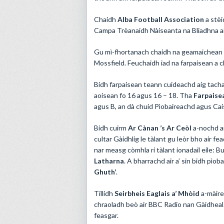
Chaidh
Alba Football Association
a stèi
Campa Trèanaidh Nàiseanta na Bliadhna ai
Gu mì-fhortanach chaidh na geamaichean C
Mossfield. Feuchaidh iad na farpaisean a 
Bidh farpaisean teann cuideachd aig tacha
aoisean fo 16 agus 16 – 18. Tha
Farpaise
agus B, an dà chuid Pìobaireachd agus Cai
Bidh cuirm
Ar Cànan ’s Ar Ceòl
a-nochd ai
cultar Gàidhlig le tàlant gu leòr bho air f
nar measg còmhla ri tàlant ionadail eile: 
Latharna
. A bharrachd air a’ sin bidh pìob
Ghuth’
.
Tillidh
Seirbheis Eaglais a’ Mhòid
a-màire
chraoladh beò air BBC Radio nan Gàidheal
feasgar.