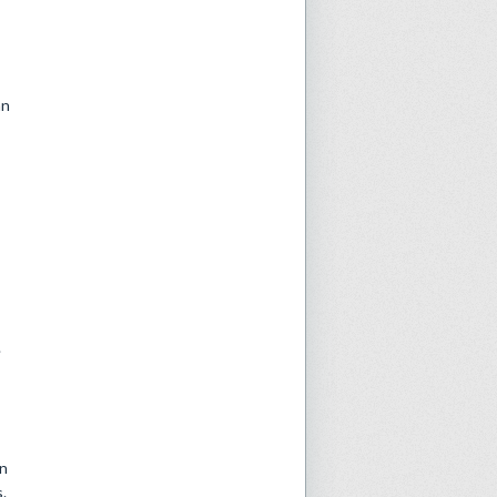
an
.
an
.