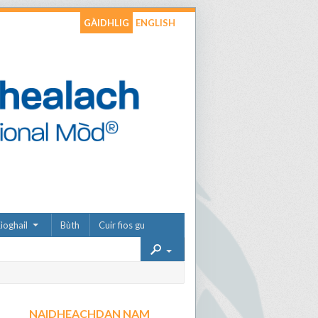
GÀIDHLIG
ENGLISH
ìoghail
Bùth
Cuir fios gu
NAIDHEACHDAN NAM