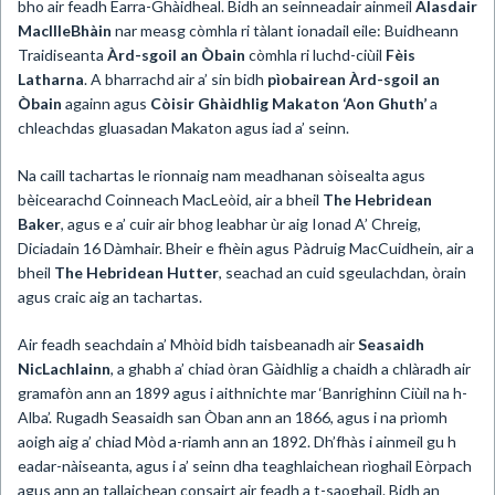
bho air feadh Earra-Ghàidheal. Bidh an seinneadair ainmeil
Alasdair
MacIlleBhàin
nar measg còmhla ri tàlant ionadail eile: Buidheann
Traidiseanta
Àrd-sgoil an Òbain
còmhla ri luchd-ciùil
Fèis
Latharna
. A bharrachd air a’ sin bidh
pìobairean Àrd-sgoil an
Òbain
againn agus
Còisir Ghàidhlig Makaton ‘Aon Ghuth’
a
chleachdas gluasadan Makaton agus iad a’ seinn.
Na caill tachartas le rionnaig nam meadhanan sòisealta agus
bèicearachd Coinneach MacLeòid, air a bheil
The Hebridean
Baker
, agus e a’ cuir air bhog leabhar ùr aig Ionad A’ Chreig,
Diciadain 16 Dàmhair. Bheir e fhèin agus Pàdruig MacCuidhein, air a
bheil
The Hebridean
Hutter
, seachad an cuid sgeulachdan, òrain
agus craic aig an tachartas.
Air feadh seachdain a’ Mhòid bidh taisbeanadh air
Seasaidh
NicLachlainn
, a ghabh a’ chiad òran Gàidhlig a chaidh a chlàradh air
gramafòn ann an 1899 agus i aithnichte mar ‘Banrighinn Ciùil na h-
Alba’. Rugadh Seasaidh san Òban ann an 1866, agus i na prìomh
aoigh aig a’ chiad Mòd a-riamh ann an 1892. Dh’fhàs i ainmeil gu h
eadar-nàiseanta, agus i a’ seinn dha teaghlaichean rìoghail Eòrpach
agus ann an tallaichean consairt air feadh a t-saoghail. Bidh an