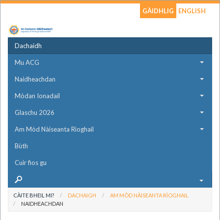
GÀIDHLIG
ENGLISH
Dachaidh
Mu ACG
Naidheachdan
Mòdan Ionadail
Glaschu 2026
Am Mòd Nàiseanta Rìoghail
Bùth
Cuir fios gu
CÀITE BHEIL MI?
DACHAIGH
AM MÒD NÀISEANTA RÌOGHAIL
NAIDHEACHDAN