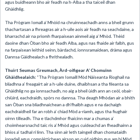
agus buidheann bho air feadh na h-Alba a tha taiceil dhan
Ghàidhlig.
Tha Prògram Iomall a’ Mhòid na chruinneachadh anns a bheil grunn
thachartasan a fhreagras air a h-uile aois air feadh na seachdaine, a
bharrachd air na prìomh fharpaisean ainmeil aig a’ Mhòd. Thèid
daoine dhan Òban bho air feadh Alba, agus nas fhaide air falbh, gus
na farpaisean leithid seinn, bàrdachd, ionnsramaidean, dràma agus
Dannsa Gàidhealach a fhrithealadh.
Thuirt Seumas Greumach, Àrd-oifigear A’
Chomuinn
Ghàidhealaich:
“Tha Prògram Iomaill Mòd Nàiseanta Rìoghail na
bliadhna a’ freagairt air a h-uile duine, dhaibhsan a tha fileanta sa
Ghàidhlig no ga ionnsachadh, no aig a bheil ùidh ann an ceòl, obair-
chiùird, eachdraidh, spòrs no dannsa. Tha deagh Mhòdan air a bhith
san Òban sna bliadhnaichean a dh’fhalbh agus e na dachaigh
eachdraidheil far an robh a’ chiad Mòd a-riamh, agus tha fiughair
oirnn tilleadh. Tha e tlachdmhor fhaicinn mar a chumas a’
choimhearsnachd taic ris a’ Mhòd agus cuideachd an fheadhainn a
bhios a’ tadhal ri linn. Tha sinn air leth taingeil dhan chomataidh
ionadail agus compàirtichean airson an cuid oidhirp gus am bi Mòd