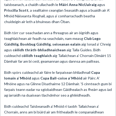
taisbeanach, a chaidh ullachadh le
Màiri Anna NicUalraig
agus
Priscilla
Scott
, a sealltainn ceanglan Seasaidh agus a buaidh air A’
Mhòid Nàiseanta Rìoghail, agus a’ comharrachadh beatha
chuideigin air leth a bhuineas dhan Òban.
Bidh tòrr cur-seachadan ann a fhreagras air an òigridh agus
teaghlaichean air feadh na seachdain, nam measg
Club Lego
Gàidhlig
,
Bookbug Gàidhlig
,
seiseanan ealain
aig Ionad a’ Chreig
agus
cèilidh thràth-bhliadhnaichean
aig Talla Guides. Bidh
cuideachd
cèilidh teaghlaich
aig Tallaichean a’ Chorrain Dimàirt 15
Dàmhair far am bi ceòl, geamannan agus dannsa am pailteas.
Bidh spòrs cuideachd air fàire le farpaisean bhliadhnail
Cupa
Iomain a’ Mhòid
agus
Cupa
Ball-coise a’ Mhòid
air Pàirc A’
Mhòine agus na Glinne Disathairne 12 Dàmhair. ’S cinnteach gum bi
farpais teann eadar na sgiobaidhean Gàidhealach as fheàrr agus iad
ag iarraidh na duaisean tlachdmhor seo a ghlèidheadh.
Bidh cuideachd Taisbeanadh a’ Mhòid ri taobh Tallaichean a’
Chorrain, anns am bi bùird air am frithealadh le companaidhean