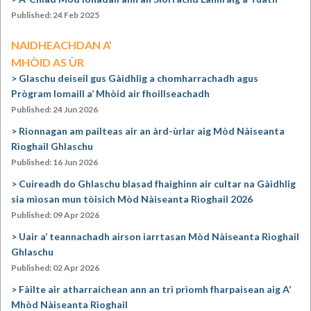
Published: 24 Feb 2025
NAIDHEACHDAN A’
MHÒID AS ÙR
Glaschu deiseil gus Gàidhlig a chomharrachadh agus
Prògram Iomaill a’ Mhòid air fhoillseachadh
Published: 24 Jun 2026
Rionnagan am pailteas air an àrd-ùrlar aig Mòd Nàiseanta
Rìoghail Ghlaschu
Published: 16 Jun 2026
Cuireadh do Ghlaschu blasad fhaighinn air cultar na Gàidhlig
sia mìosan mun tòisich Mòd Nàiseanta Rìoghail 2026
Published: 09 Apr 2026
Uair a’ teannachadh airson iarrtasan Mòd Nàiseanta Rìoghail
Ghlaschu
Published: 02 Apr 2026
Fàilte air atharraichean ann an trì prìomh fharpaisean aig A’
Mhòd Nàiseanta Rìoghail