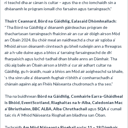
ri teachd dha ar cànan is cultar – agus tha e cho iomchaidh sin a
dhèanamh le prògram iomaill cho farsainn agus tarraingeach.”
Thuirt Ceannard, Bòrd na Gàidhlig, Ealasaid
Dhòmhnallach:
“Tha Bòrd na Gàidhlig a’ dèanamh gàirdeachas prògram de
thachartasan tarraingeach fhaicinn air an cur air dòigh airson Mòd
an Òbain 2024. Bu chòir meal an naidheachd a chur air sgioba a’
Mhòid airson dèanamh cinnteach gu bheil rudeigin ann a fhreagras
air a h-uile duine agus a bhios a’ tarraing farsaingeachd de dh’
fharpaisich agus luchd-tadhail dhan bhaile anns an Dàmhair. Tha
cliù aig baile an Òbain airson a bhith a’ cur air adhart cultar na
Gàidhlig, gu h-àraidh, nuair a bhios am Mòd air aoigheachd sa bhaile,
‘s tha sinn uile a’ dèanamh fiughair ri bhith a’ comharrachadh a’
chànain againn aig an Fhèis Nàiseanta chudromach a tha seo.”
Tha na buidhnean
Bòrd na Gàidhlig, Comhairle Earra-Ghàidheal
is Bhòid,
EventScotland, Riaghaltas na h-Alba, Caledonian Mac
a’ Bhriuthainn, BBC ALBA,
Alba Chruthachail
agus
SQA
a’ cumail
taic ris A’ Mhòd Nàiseanta Rìoghail am bliadhna san Òban.
Tachraidh
Am Mòd Nàiseanta Rìoghail
eadar
11 – 19 Dàmhair