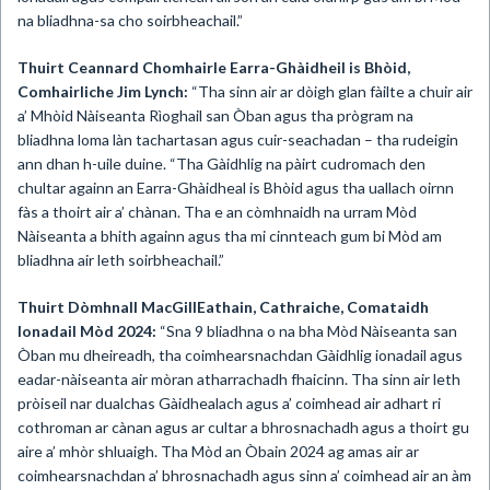
na bliadhna-sa cho soirbheachail.”
Thuirt Ceannard Chomhairle Earra-Ghàidheil is
Bhòid,
Comhairliche Jim Lynch:
“Tha sinn air ar dòigh glan fàilte a chuir air
a’ Mhòid Nàiseanta Rìoghail san Òban agus tha prògram na
bliadhna loma làn tachartasan agus cuir-seachadan – tha rudeigin
ann dhan h-uile duine. “Tha Gàidhlig na pàirt cudromach den
chultar againn an Earra-Ghàidheal is Bhòid agus tha uallach oirnn
fàs a thoirt air a’ chànan. Tha e an còmhnaidh na urram Mòd
Nàiseanta a bhith againn agus tha mi cinnteach gum bi Mòd am
bliadhna air leth soirbheachail.”
Thuirt Dòmhnall MacGillEathain, Cathraiche,
Comataidh
Ionadail Mòd 2024:
“Sna 9 bliadhna o na bha Mòd Nàiseanta san
Òban mu dheireadh, tha coimhearsnachdan Gàidhlig ionadail agus
eadar-nàiseanta air mòran atharrachadh fhaicinn. Tha sinn air leth
pròiseil nar dualchas Gàidhealach agus a’ coimhead air adhart ri
cothroman ar cànan agus ar cultar a bhrosnachadh agus a thoirt gu
aire a’ mhòr shluaigh. Tha Mòd an Òbain 2024 ag amas air ar
coimhearsnachdan a’ bhrosnachadh agus sinn a’ coimhead air an àm