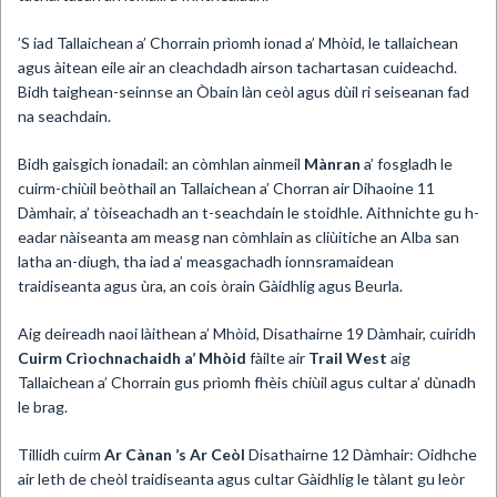
’S iad Tallaichean a’ Chorrain prìomh ionad a’ Mhòid, le tallaichean
agus àitean eile air an cleachdadh airson tachartasan cuideachd.
Bidh taighean-seinnse an Òbain làn ceòl agus dùil ri seiseanan fad
na seachdain.
Bidh gaisgich ionadail: an còmhlan ainmeil
Mànran
a’ fosgladh le
cuirm-chiùil beòthail an Tallaichean a’ Chorran air Dihaoine 11
Dàmhair, a’ tòiseachadh an t-seachdain le stoidhle. Aithnichte gu h-
eadar nàiseanta am measg nan còmhlain as cliùitiche an Alba san
latha an-diugh, tha iad a’ measgachadh ionnsramaidean
traidiseanta agus ùra, an cois òrain Gàidhlig agus Beurla.
Aig deireadh naoi làithean a’ Mhòid, Disathairne 19 Dàmhair, cuiridh
Cuirm Crìochnachaidh a’
Mhòid
fàilte air
Trail West
aig
Tallaichean a’ Chorrain gus prìomh fhèis chiùil agus cultar a’ dùnadh
le brag.
Tillidh cuirm
Ar Cànan ’s Ar Ceòl
Disathairne 12 Dàmhair: Oidhche
air leth de cheòl traidiseanta agus cultar Gàidhlig le tàlant gu leòr