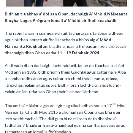
Bidh an t-uabhas a’ dol
san Òban, dachaigh A’ Mhòid Nàiseanta
Rìoghail, agus Prògram Iomall a’ Mhòid
air fhoillseachadh
Tha raoin farsainn cuirmean-chiùil, tachartasan, taisbeanaidhean
agus bùthan-obrach air fhoillseachadh a bhios aig a’
Mhòd
Nàiseanta Rìoghail
am bliadhna nuair a thilleas an fhèis cliùiteach
dhachaigh dhan Òban eadar
11 – 19
Dàmhair 2024
.
A’ tilleadh dhan dachaigh eachdraidheil, far an do thachair a’ chiad
Mòd ann an 1892, bidh prìomh fhèis Gàidhlig agus cultar na h-Alba
a’ comharradh cànan agus cultar tro cheòl traidiseanta, dràma,
litreachas, ealain agus spòrs. Bidh mòran luchd-ciùil agus luchd-
ealain air àrd-ùrlar san Òban thairis air naoi làithean.
mh
Tha am baile àlainn agus an sgìre ag ullachadh airson an 17
Mòd
Nàiseanta. Chaidh Mòd 2015 a chumail san Òban agus bha e air
leth soirbheachail. Tha dùil gum bi na mìltean deth dhaoine a’
tadhal air a’ bhaile an Earra-Ghàidheal gus na sàr fharpaisean agus
tachartasan an iomaill a fhrithealadh.