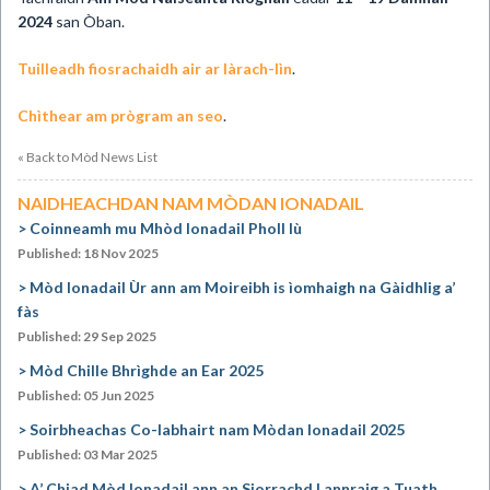
2024
san Òban.
Tuilleadh fiosrachaidh air ar làrach-lìn
.
Chìthear am prògram an seo
.
« Back to Mòd News List
NAIDHEACHDAN NAM MÒDAN IONADAIL
Coinneamh mu Mhòd Ionadail Pholl Iù
Published: 18 Nov 2025
Mòd Ionadail Ùr ann am Moireibh is ìomhaigh na Gàidhlig a’
fàs
Published: 29 Sep 2025
Mòd Chille Bhrìghde an Ear 2025
Published: 05 Jun 2025
Soirbheachas Co-labhairt nam Mòdan Ionadail 2025
Published: 03 Mar 2025
A’ Chiad Mòd Ionadail ann an Siorrachd Lannraig a Tuath