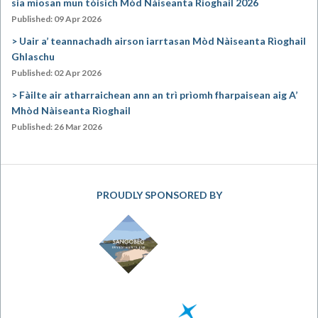
sia mìosan mun tòisich Mòd Nàiseanta Rìoghail 2026
Published: 09 Apr 2026
Uair a’ teannachadh airson iarrtasan Mòd Nàiseanta Rìoghail
Ghlaschu
Published: 02 Apr 2026
Fàilte air atharraichean ann an trì prìomh fharpaisean aig A’
Mhòd Nàiseanta Rìoghail
Published: 26 Mar 2026
PROUDLY SPONSORED BY