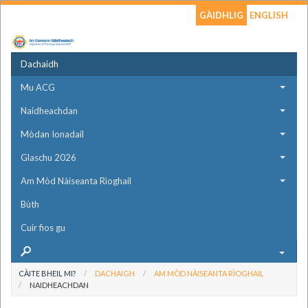
GÀIDHLIG
ENGLISH
Dachaidh
Mu ACG
Naidheachdan
Mòdan Ionadail
Glaschu 2026
Am Mòd Nàiseanta Rìoghail
Bùth
Cuir fios gu
CÀITE BHEIL MI?
DACHAIGH
AM MÒD NÀISEANTA RÌOGHAIL
NAIDHEACHDAN