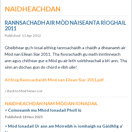
NAIDHEACHDAN
RANNSACHADH AIR MÒD NÀISEANTA RÌOGHAIL
2011
Published: 11 Apr 2012
Gheibhear gu h-iosal aithisg rannsachaidh a chaidh a dheanamh air
Mòd nan Eilean Siar 2011. Tha fiosrachadh gu math inntinneach
ann agus chithear gur e Mòd gu air leth soirbheachail a bh’ ann. Tha
sinn an dòchas gun do chòrd e ribh uile!
Aithisg Rannsachaidh Mod nan Eilean Siar 2011.pdf
« Back to Mòd News List
NAIDHEACHDAN NAM MÒDAN IONADAIL
Coinneamh mu Mhòd Ionadail Pholl Iù
Published: 18 Nov 2025
Mòd Ionadail Ùr ann am Moireibh is ìomhaigh na Gàidhlig a’