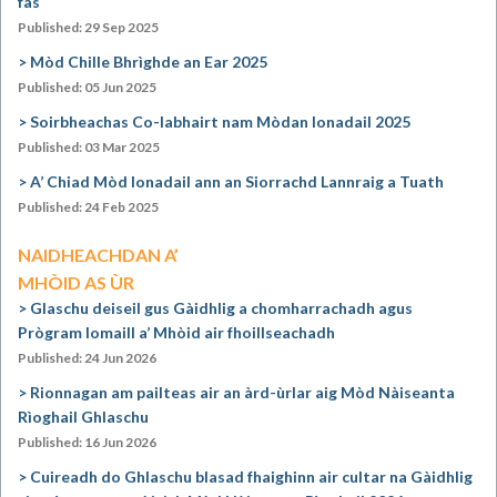
fàs
Published: 29 Sep 2025
Mòd Chille Bhrìghde an Ear 2025
Published: 05 Jun 2025
Soirbheachas Co-labhairt nam Mòdan Ionadail 2025
Published: 03 Mar 2025
A’ Chiad Mòd Ionadail ann an Siorrachd Lannraig a Tuath
Published: 24 Feb 2025
NAIDHEACHDAN A’
MHÒID AS ÙR
Glaschu deiseil gus Gàidhlig a chomharrachadh agus
Prògram Iomaill a’ Mhòid air fhoillseachadh
Published: 24 Jun 2026
Rionnagan am pailteas air an àrd-ùrlar aig Mòd Nàiseanta
Rìoghail Ghlaschu
Published: 16 Jun 2026
Cuireadh do Ghlaschu blasad fhaighinn air cultar na Gàidhlig