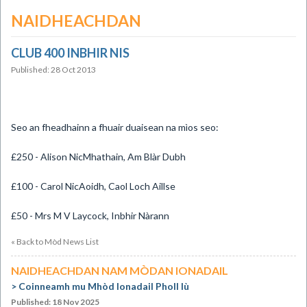
NAIDHEACHDAN
CLUB 400 INBHIR NIS
Published: 28 Oct 2013
Seo an fheadhainn a fhuair duaisean na mìos seo:
£250 - Alison NicMhathain, Am Blàr Dubh
£100 - Carol NicAoidh, Caol Loch Aillse
£50 - Mrs M V Laycock, Inbhir Nàrann
« Back to Mòd News List
NAIDHEACHDAN NAM MÒDAN IONADAIL
Coinneamh mu Mhòd Ionadail Pholl Iù
Published: 18 Nov 2025