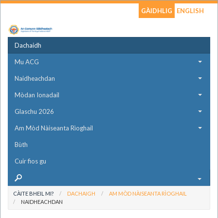
GÀIDHLIG
ENGLISH
Dachaidh
Mu ACG
Naidheachdan
Mòdan Ionadail
Glaschu 2026
Am Mòd Nàiseanta Rìoghail
Bùth
Cuir fios gu
CÀITE BHEIL MI?
DACHAIGH
AM MÒD NÀISEANTA RÌOGHAIL
NAIDHEACHDAN