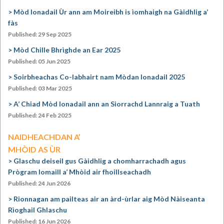
Mòd Ionadail Ùr ann am Moireibh is ìomhaigh na Gàidhlig a’
fàs
Published: 29 Sep 2025
Mòd Chille Bhrìghde an Ear 2025
Published: 05 Jun 2025
Soirbheachas Co-labhairt nam Mòdan Ionadail 2025
Published: 03 Mar 2025
A’ Chiad Mòd Ionadail ann an Siorrachd Lannraig a Tuath
Published: 24 Feb 2025
NAIDHEACHDAN A’
MHÒID AS ÙR
Glaschu deiseil gus Gàidhlig a chomharrachadh agus
Prògram Iomaill a’ Mhòid air fhoillseachadh
Published: 24 Jun 2026
Rionnagan am pailteas air an àrd-ùrlar aig Mòd Nàiseanta
Rìoghail Ghlaschu
Published: 16 Jun 2026