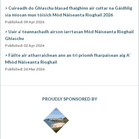
Cuireadh do Ghlaschu blasad fhaighinn air cultar na Gàidhlig
sia mìosan mun tòisich Mòd Nàiseanta Rìoghail 2026
Published: 09 Apr 2026
Uair a’ teannachadh airson iarrtasan Mòd Nàiseanta Rìoghail
Ghlaschu
Published: 02 Apr 2026
Fàilte air atharraichean ann an trì prìomh fharpaisean aig A’
Mhòd Nàiseanta Rìoghail
Published: 26 Mar 2026
PROUDLY SPONSORED BY