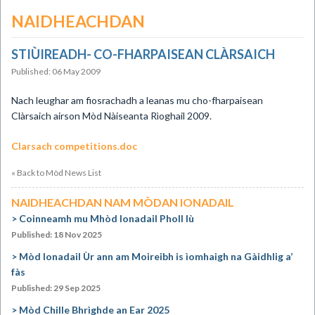
NAIDHEACHDAN
STIÙIREADH- CO-FHARPAISEAN CLÀRSAICH
Published: 06 May 2009
Nach leughar am fiosrachadh a leanas mu cho-fharpaisean
Clàrsaich airson Mòd Nàiseanta Rìoghail 2009.
Clarsach competitions.doc
« Back to Mòd News List
NAIDHEACHDAN NAM MÒDAN IONADAIL
Coinneamh mu Mhòd Ionadail Pholl Iù
Published: 18 Nov 2025
Mòd Ionadail Ùr ann am Moireibh is ìomhaigh na Gàidhlig a’
fàs
Published: 29 Sep 2025
Mòd Chille Bhrìghde an Ear 2025