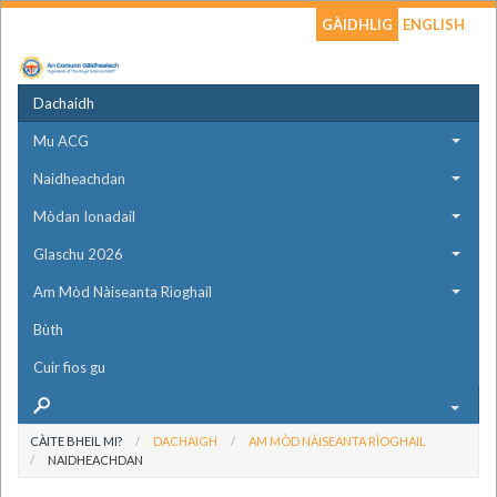
GÀIDHLIG
ENGLISH
Dachaidh
Mu ACG
Naidheachdan
Mòdan Ionadail
Glaschu 2026
Am Mòd Nàiseanta Rìoghail
Bùth
Cuir fios gu
CÀITE BHEIL MI?
DACHAIGH
AM MÒD NÀISEANTA RÌOGHAIL
NAIDHEACHDAN