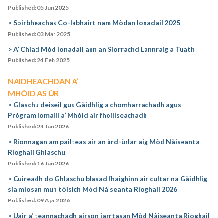
Published: 05 Jun 2025
Soirbheachas Co-labhairt nam Mòdan Ionadail 2025
Published: 03 Mar 2025
A’ Chiad Mòd Ionadail ann an Siorrachd Lannraig a Tuath
Published: 24 Feb 2025
NAIDHEACHDAN A’
MHÒID AS ÙR
Glaschu deiseil gus Gàidhlig a chomharrachadh agus
Prògram Iomaill a’ Mhòid air fhoillseachadh
Published: 24 Jun 2026
Rionnagan am pailteas air an àrd-ùrlar aig Mòd Nàiseanta
Rìoghail Ghlaschu
Published: 16 Jun 2026
Cuireadh do Ghlaschu blasad fhaighinn air cultar na Gàidhlig
sia mìosan mun tòisich Mòd Nàiseanta Rìoghail 2026
Published: 09 Apr 2026
Uair a’ teannachadh airson iarrtasan Mòd Nàiseanta Rìoghail