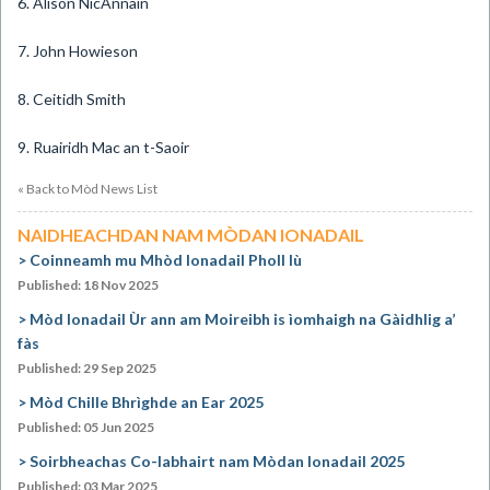
6. Alison NicAnnain
7. John Howieson
8. Ceitidh Smith
9. Ruairidh Mac an t-Saoir
« Back to Mòd News List
NAIDHEACHDAN NAM MÒDAN IONADAIL
Coinneamh mu Mhòd Ionadail Pholl Iù
Published: 18 Nov 2025
Mòd Ionadail Ùr ann am Moireibh is ìomhaigh na Gàidhlig a’
fàs
Published: 29 Sep 2025
Mòd Chille Bhrìghde an Ear 2025
Published: 05 Jun 2025
Soirbheachas Co-labhairt nam Mòdan Ionadail 2025
Published: 03 Mar 2025