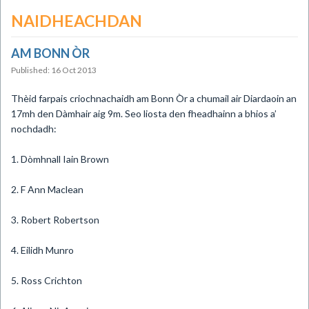
NAIDHEACHDAN
AM BONN ÒR
Published: 16 Oct 2013
Thèid farpais criochnachaidh am Bonn Òr a chumail air Diardaoin an
17mh den Dàmhair aig 9m. Seo liosta den fheadhainn a bhios a’
nochdadh:
1. Dòmhnall Iain Brown
2. F Ann Maclean
3. Robert Robertson
4. Eilidh Munro
5. Ross Crichton