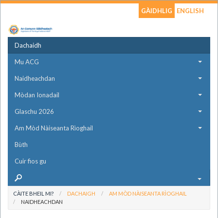
GÀIDHLIG
ENGLISH
Dachaidh
Mu ACG
Naidheachdan
Mòdan Ionadail
Glaschu 2026
Am Mòd Nàiseanta Rìoghail
Bùth
Cuir fios gu
CÀITE BHEIL MI?
DACHAIGH
AM MÒD NÀISEANTA RÌOGHAIL
NAIDHEACHDAN