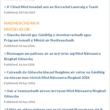
A’ Chiad Mòd Ionadail ann an Siorrachd Lannraig a Tuath
Published: 24 Feb 2025
NAIDHEACHDAN A’
MHÒID AS ÙR
Glaschu deiseil gus Gàidhlig a chomharrachadh agus
Prògram Iomaill a’ Mhòid air fhoillseachadh
Published: 24 Jun 2026
Rionnagan am pailteas air an àrd-ùrlar aig Mòd Nàiseanta
Rìoghail Ghlaschu
Published: 16 Jun 2026
Cuireadh do Ghlaschu blasad fhaighinn air cultar na Gàidhlig
sia mìosan mun tòisich Mòd Nàiseanta Rìoghail 2026
Published: 09 Apr 2026
Uair a’ teannachadh airson iarrtasan Mòd Nàiseanta Rìoghail
Ghlaschu
Published: 02 Apr 2026
Fàilte air atharraichean ann an trì prìomh fharpaisean aig A’