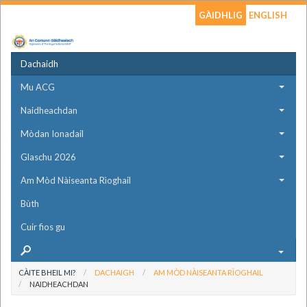
GÀIDHLIG
ENGLISH
Dachaidh
Mu ACG
Naidheachdan
Mòdan Ionadail
Glaschu 2026
Am Mòd Nàiseanta Rìoghail
Bùth
Cuir fios gu
CÀITE BHEIL MI?
DACHAIGH
AM MÒD NÀISEANTA RÌOGHAIL
NAIDHEACHDAN