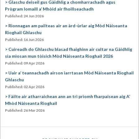
Glaschu deiseil gus Gàidhlig a chomharrachadh agus
Prògram Iomaill a’ Mhòid air fhoillseachadh
Published: 24 Jun 2026
Rionnagan am pailteas air an àrd-ùrlar aig Mòd Nàiseanta
Rìoghail Ghlaschu
Published: 16 Jun 2026
Cuireadh do Ghlaschu blasad fhaighinn air cultar na Gàidhlig
sia mìosan mun tòisich Mòd Nàiseanta Rìoghail 2026
Published: 09 Apr 2026
Uair a’ teannachadh airson iarrtasan Mòd Nàiseanta Rìoghail
Ghlaschu
Published: 02 Apr 2026
Fàilte air atharraichean ann an trì prìomh fharpaisean aig A’
Mhòd Nàiseanta Rìoghail
Published: 26 Mar 2026