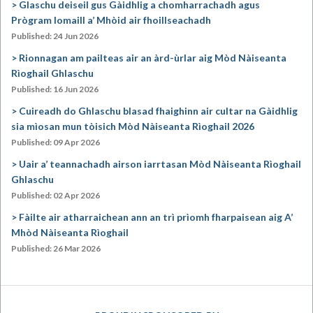
Glaschu deiseil gus Gàidhlig a chomharrachadh agus
Prògram Iomaill a’ Mhòid air fhoillseachadh
Published: 24 Jun 2026
Rionnagan am pailteas air an àrd-ùrlar aig Mòd Nàiseanta
Rìoghail Ghlaschu
Published: 16 Jun 2026
Cuireadh do Ghlaschu blasad fhaighinn air cultar na Gàidhlig
sia mìosan mun tòisich Mòd Nàiseanta Rìoghail 2026
Published: 09 Apr 2026
Uair a’ teannachadh airson iarrtasan Mòd Nàiseanta Rìoghail
Ghlaschu
Published: 02 Apr 2026
Fàilte air atharraichean ann an trì prìomh fharpaisean aig A’
Mhòd Nàiseanta Rìoghail
Published: 26 Mar 2026