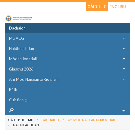
GÀIDHLIG
ENGLISH
Dachaidh
Mu ACG
Naidheachdan
Mòdan Ionadail
Glaschu 2026
Am Mòd Nàiseanta Rìoghail
Bùth
Cuir fios gu
CÀITE BHEIL MI?
DACHAIGH
AM MÒD NÀISEANTA RÌOGHAIL
NAIDHEACHDAN