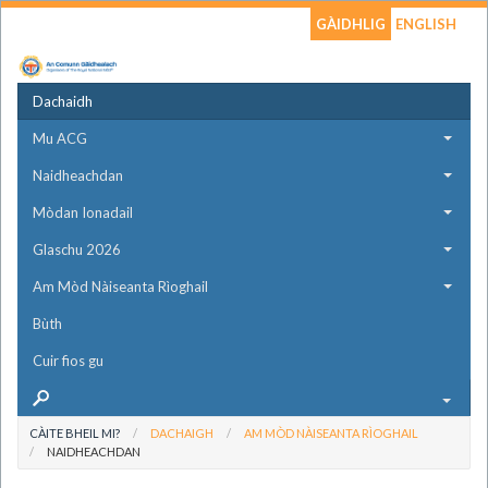
GÀIDHLIG
ENGLISH
Dachaidh
Mu ACG
Naidheachdan
Mòdan Ionadail
Glaschu 2026
Am Mòd Nàiseanta Rìoghail
Bùth
Cuir fios gu
CÀITE BHEIL MI?
DACHAIGH
AM MÒD NÀISEANTA RÌOGHAIL
NAIDHEACHDAN