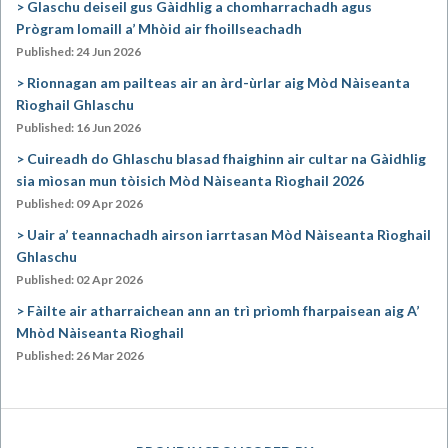
Glaschu deiseil gus Gàidhlig a chomharrachadh agus
Prògram Iomaill a’ Mhòid air fhoillseachadh
Published: 24 Jun 2026
Rionnagan am pailteas air an àrd-ùrlar aig Mòd Nàiseanta
Rìoghail Ghlaschu
Published: 16 Jun 2026
Cuireadh do Ghlaschu blasad fhaighinn air cultar na Gàidhlig
sia mìosan mun tòisich Mòd Nàiseanta Rìoghail 2026
Published: 09 Apr 2026
Uair a’ teannachadh airson iarrtasan Mòd Nàiseanta Rìoghail
Ghlaschu
Published: 02 Apr 2026
Fàilte air atharraichean ann an trì prìomh fharpaisean aig A’
Mhòd Nàiseanta Rìoghail
Published: 26 Mar 2026