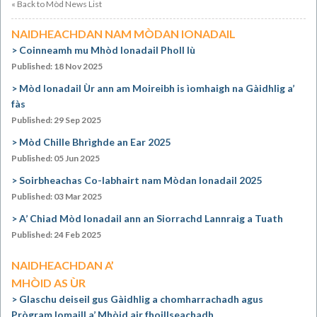
« Back to Mòd News List
NAIDHEACHDAN NAM MÒDAN IONADAIL
Coinneamh mu Mhòd Ionadail Pholl Iù
Published: 18 Nov 2025
Mòd Ionadail Ùr ann am Moireibh is ìomhaigh na Gàidhlig a’
fàs
Published: 29 Sep 2025
Mòd Chille Bhrìghde an Ear 2025
Published: 05 Jun 2025
Soirbheachas Co-labhairt nam Mòdan Ionadail 2025
Published: 03 Mar 2025
A’ Chiad Mòd Ionadail ann an Siorrachd Lannraig a Tuath
Published: 24 Feb 2025
NAIDHEACHDAN A’
MHÒID AS ÙR
Glaschu deiseil gus Gàidhlig a chomharrachadh agus
Prògram Iomaill a’ Mhòid air fhoillseachadh