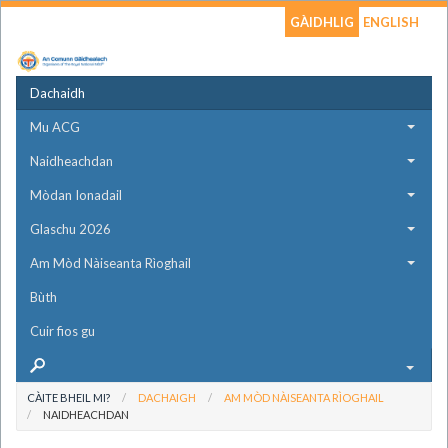
GÀIDHLIG
ENGLISH
Dachaidh
Mu ACG
Naidheachdan
Mòdan Ionadail
Glaschu 2026
Am Mòd Nàiseanta Rìoghail
Bùth
Cuir fios gu
CÀITE BHEIL MI?
DACHAIGH
AM MÒD NÀISEANTA RÌOGHAIL
NAIDHEACHDAN