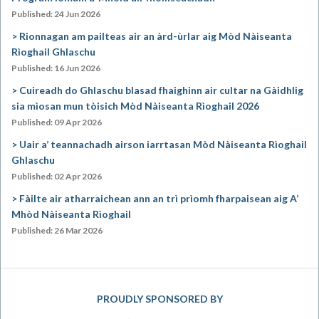
Published: 24 Jun 2026
Rionnagan am pailteas air an àrd-ùrlar aig Mòd Nàiseanta
Rìoghail Ghlaschu
Published: 16 Jun 2026
Cuireadh do Ghlaschu blasad fhaighinn air cultar na Gàidhlig
sia mìosan mun tòisich Mòd Nàiseanta Rìoghail 2026
Published: 09 Apr 2026
Uair a’ teannachadh airson iarrtasan Mòd Nàiseanta Rìoghail
Ghlaschu
Published: 02 Apr 2026
Fàilte air atharraichean ann an trì prìomh fharpaisean aig A’
Mhòd Nàiseanta Rìoghail
Published: 26 Mar 2026
PROUDLY SPONSORED BY