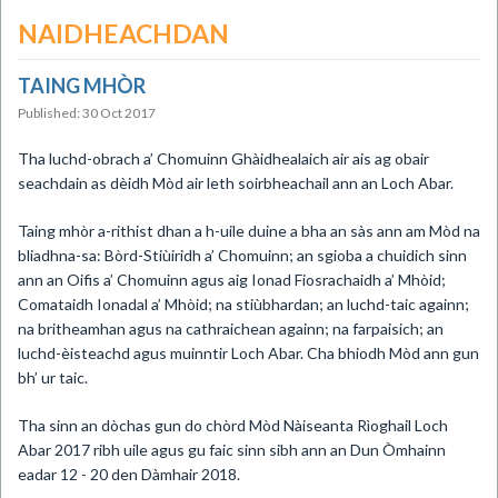
NAIDHEACHDAN
TAING MHÒR
Published: 30 Oct 2017
Tha luchd-obrach a’ Chomuinn Ghàidhealaich air ais ag obair
seachdain as dèidh Mòd air leth soirbheachail ann an Loch Abar.
Taing mhòr a-rithist dhan a h-uile duine a bha an sàs ann am Mòd na
bliadhna-sa: Bòrd-Stiùiridh a’ Chomuinn; an sgioba a chuidich sinn
ann an Oifis a’ Chomuinn agus aig Ionad Fiosrachaidh a’ Mhòid;
Comataidh Ionadal a’ Mhòid; na stiùbhardan; an luchd-taic againn;
na britheamhan agus na cathraichean againn; na farpaisich; an
luchd-èisteachd agus muinntir Loch Abar. Cha bhiodh Mòd ann gun
bh’ ur taic.
Tha sinn an dòchas gun do chòrd Mòd Nàiseanta Rìoghail Loch
Abar 2017 ribh uile agus gu faic sinn sibh ann an Dun Òmhainn
eadar 12 - 20 den Dàmhair 2018.