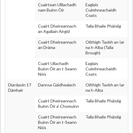
Cuairtean Ulllachadh
Eaglais
nam Buinn Òir
Cuimhneachaidh
Coats
Cuairt Dheireannach
Talla Bhaile Phàislig
an Agallain Airgid
Cuairt Dheireannach
Oilthigh Taobh an Iar
an Dràma
na h-Alba (Talla
Brough)
Cuairt Ullachadh
Eaglais
Buinn Òir an t-Seann
Cuimhneachaidh
Nòis
Coats
Diardaoin 17
Dannsa Gàidhealach
Oilthigh Taobh an Iar
Dàmhair
na h-Alba
Cuairt Dheireannach
Talla Bhaile Phàislig
Buinn Òir a’ Chomuinn
Cuairt Dheireannach
Talla Bhaile Phàislig
Buinn Òir an t-Seann
Nòis