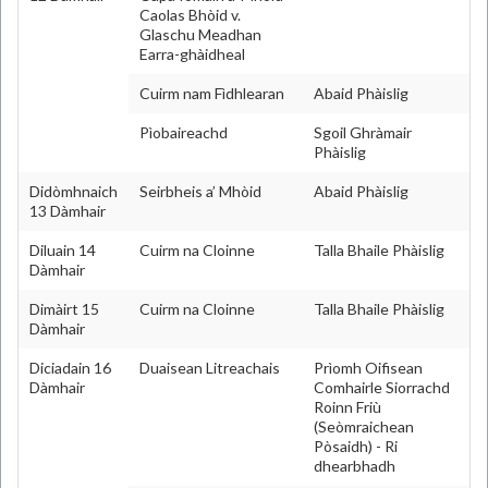
Caolas Bhòid v.
Glaschu Meadhan
Earra-ghàidheal
Cuirm nam Fìdhlearan
Abaid Phàislig
Pìobaireachd
Sgoil Ghràmair
Phàislig
Didòmhnaich
Seirbheis a’ Mhòid
Abaid Phàislig
13 Dàmhair
Diluain 14
Cuirm na Cloinne
Talla Bhaile Phàislig
Dàmhair
Dimàirt 15
Cuirm na Cloinne
Talla Bhaile Phàislig
Dàmhair
Diciadain 16
Duaisean Litreachais
Prìomh Oifisean
Dàmhair
Comhairle Siorrachd
Roinn Friù
(Seòmraichean
Pòsaidh) - Ri
dhearbhadh