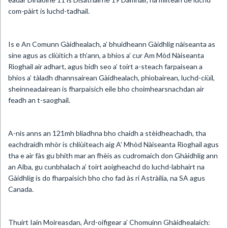
com-pàirt is luchd-tadhail.
Is e An Comunn Gàidhealach, a’ bhuidheann Gàidhlig nàiseanta as
sine agus as cliùitich a th’ann, a bhios a’ cur Am Mòd Nàiseanta
Rìoghail air adhart, agus bidh seo a’ toirt a-steach farpaisean a
bhios a’ tàladh dhannsairean Gàidhealach, phìobairean, luchd-ciùil,
sheinneadairean is fharpaisich eile bho choimhearsnachdan air
feadh an t-saoghail.
A-nis anns an 121mh bliadhna bho chaidh a stèidheachadh, tha
eachdraidh mhòr is chliùiteach aig A’ Mhòd Nàiseanta Rìoghail agus
tha e air fàs gu bhith mar an fhèis as cudromaich don Ghàidhlig ann
an Alba, gu cunbhalach a’ toirt aoigheachd do luchd-labhairt na
Gàidhlig is do fharpaisich bho cho fad às ri Astràilia, na SA agus
Canada.
Thuirt Iain Moireasdan, Àrd-oifigear a’ Chomuinn Ghàidhealaich: