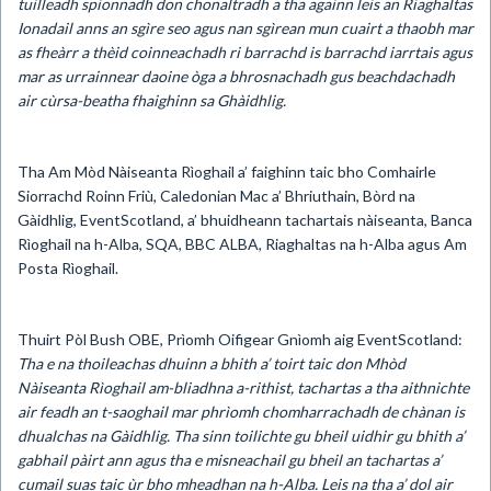
tuilleadh spionnadh don chonaltradh a tha againn leis an Riaghaltas
Ionadail anns an sgìre seo agus nan sgìrean mun cuairt a thaobh mar
as fheàrr a thèid coinneachadh ri barrachd is barrachd iarrtais agus
mar as urrainnear daoine òga a bhrosnachadh gus beachdachadh
air cùrsa-beatha fhaighinn sa Ghàidhlig.
Tha Am Mòd Nàiseanta Rìoghail a’ faighinn taic bho Comhairle
Siorrachd Roinn Friù, Caledonian Mac a’ Bhriuthain, Bòrd na
Gàidhlig, EventScotland, a’ bhuidheann tachartais nàiseanta, Banca
Rìoghail na h-Alba, SQA, BBC ALBA, Riaghaltas na h-Alba agus Am
Posta Rìoghail.
Thuirt Pòl Bush OBE, Prìomh Oifigear Gnìomh aig EventScotland:
Tha e na thoileachas dhuinn a bhith a’ toirt taic don Mhòd
Nàiseanta Rìoghail am-bliadhna a-rithist, tachartas a tha aithnichte
air feadh an t-saoghail mar phrìomh chomharrachadh de chànan is
dhualchas na Gàidhlig. Tha sinn toilichte gu bheil uidhir gu bhith a’
gabhail pàirt ann agus tha e misneachail gu bheil an tachartas a’
cumail suas taic ùr bho mheadhan na h-Alba. Leis na tha a’ dol air