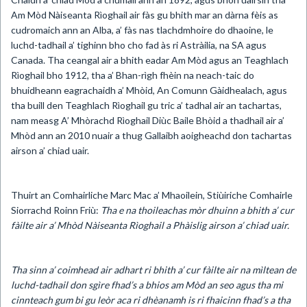
Am Mòd Nàiseanta Rìoghail air fàs gu bhith mar an dàrna fèis as
cudromaich ann an Alba, a’ fàs nas tlachdmhoire do dhaoine, le
luchd-tadhail a’ tighinn bho cho fad às ri Astràilia, na SA agus
Canada. Tha ceangal air a bhith eadar Am Mòd agus an Teaghlach
Rìoghail bho 1912, tha a’ Bhan-rìgh fhèin na neach-taic do
bhuidheann eagrachaidh a’ Mhòid, An Comunn Gàidhealach, agus
tha buill den Teaghlach Rìoghail gu tric a’ tadhal air an tachartas,
nam measg A’ Mhòrachd Rìoghail Diùc Baile Bhòid a thadhail air a’
Mhòd ann an 2010 nuair a thug Gallaibh aoigheachd don tachartas
airson a’ chiad uair.
Thuirt an Comhairliche Marc Mac a’ Mhaoilein, Stiùiriche Comhairle
Siorrachd Roinn Friù:
Tha e na thoileachas mòr dhuinn a bhith a’ cur
fàilte air a’ Mhòd Nàiseanta Rìoghail a Phàislig airson a’ chiad uair.
Tha sinn a’ coimhead air adhart ri bhith a’ cur fàilte air na mìltean de
luchd-tadhail don sgìre fhad’s a bhios am Mòd an seo agus tha mi
cinnteach gum bi gu leòr aca ri dhèanamh is ri fhaicinn fhad’s a tha