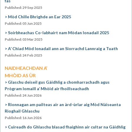
fàs
Published: 29 Sep 2025
Mòd Chille Bhrìghde an Ear 2025
Published: 05 Jun 2025
Soirbheachas Co-labhairt nam Mòdan Ionadail 2025
Published: 03 Mar 2025
A’ Chiad Mòd Ionadail ann an Siorrachd Lannraig a Tuath
Published: 24 Feb 2025
NAIDHEACHDAN A’
MHÒID AS ÙR
Glaschu deiseil gus Gàidhlig a chomharrachadh agus
Prògram Iomaill a’ Mhòid air fhoillseachadh
Published: 24 Jun 2026
Rionnagan am pailteas air an àrd-ùrlar aig Mòd Nàiseanta
Rìoghail Ghlaschu
Published: 16 Jun 2026
Cuireadh do Ghlaschu blasad fhaighinn air cultar na Gàidhlig