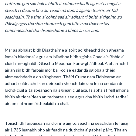
cothrom gun samhail a bhith a’ coinneachadh agus a’ ceangal a-
steach ri daoine bho air feadh na lìonra againn thairis air fad
seachdain. Tha sinn a’ coimhead air adhart ri bhith a’ tighinn gu
Pàislig agus tha sinn cinnteach gum bith e na thachartas
cuimhneachail don h-uile duine a bhios an sàs ann.
Mar as àbhaist bidh Disathairne a’ toirt aoigheachd don gheama
iomain bliadhnail agus am-bliadhna bidh sgioba Chaolais Bhòid a’
cluich an-aghaidh Glaschu Meadhan Earra-ghàidheal. A bharrachd
air an sin bidh farpais mòr ball-coise eadar dà sgioba a thèid
ainmeachdadh a dh’aithghearr. Thèid Cuirm nam Fìdhlearan air
adhart cuideachd san deireadh sheachdain seo le na ceudan de
luchd-ciùil a’ taisbeanadh na sgilean ciùil aca. Is àbhaist fèill mhòr a
bhith air tiocaidean an tachartais seo agus cha bhith luchd-tadhail
airson cothrom frithealaidh a chall.
Tòisichidh farpaisean na cloinne aig toiseach na seachdain le faisg
air 1,735 leanabh bho air feadh na dùthcha a’ gabhail pàirt. Tha an