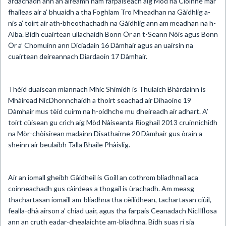
àrdachadh ann an àireamh nam farpaiseach aig Mòd na Cloinne mar
fhaileas air a’ bhuaidh a tha Foghlam Tro Mheadhan na Gàidhlig a-
nis a’ toirt air ath-bheothachadh na Gàidhlig ann am meadhan na h-
Alba. Bidh cuairtean ullachaidh Bonn Òr an t-Seann Nòis agus Bonn
Òr a’ Chomuinn ann Diciadain 16 Dàmhair agus an uairsin na
cuairtean deireannach Diardaoin 17 Dàmhair.
Thèid duaisean miannach Mhic Shimidh is Thulaich Bhàrdainn is
Mhàiread NicDhonnchaidh a thoirt seachad air Dihaoine 19
Dàmhair mus tèid cuirm na h-oidhche mu dheireadh air adhart. A’
toirt cùisean gu crìch aig Mòd Nàiseanta Rìoghail 2013 cruinnichidh
na Mòr-chòisirean madainn Disathairne 20 Dàmhair gus òrain a
sheinn air beulaibh Talla Bhaile Phàislig.
Air an iomall gheibh Gàidheil is Goill an cothrom bliadhnail aca
coinneachadh gus càirdeas a thogail is ùrachadh. Am measg
thachartasan iomaill am-bliadhna tha cèilidhean, tachartasan ciùil,
fealla-dhà airson a’ chiad uair, agus tha farpais Ceanadach NicIllÌosa
ann an cruth eadar-dhealaichte am-bliadhna. Bidh suas ri sia