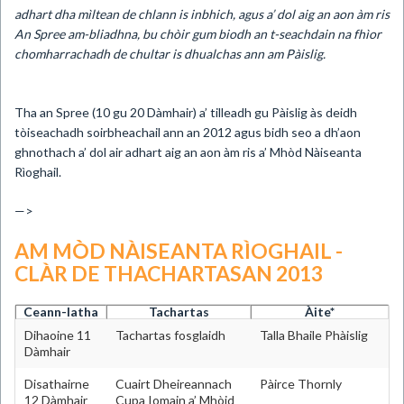
adhart dha mìltean de chlann is inbhich, agus a’ dol aig an aon àm ris
An Spree am-bliadhna, bu chòir gum biodh an t-seachdain na fhìor
chomharrachadh de chultar is dhualchas ann am Pàislig.
Tha an Spree (10 gu 20 Dàmhair) a’ tilleadh gu Pàislig às deidh
tòiseachadh soirbheachail ann an 2012 agus bidh seo a dh’aon
ghnothach a’ dol air adhart aig an aon àm ris a’ Mhòd Nàiseanta
Rìoghail.
—>
AM MÒD NÀISEANTA RÌOGHAIL -
CLÀR DE THACHARTASAN 2013
Ceann-latha
Tachartas
Àite*
Dihaoine 11
Tachartas fosglaidh
Talla Bhaile Phàislig
Dàmhair
Disathairne
Cuairt Dheireannach
Pàirce Thornly
12 Dàmhair
Cupa Iomain a’ Mhòid