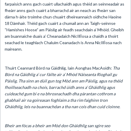
farpaisich anns gach cuairt ullachaidh agus thèid an seinneadair as
fheàrr anns gach cuairt a bharrachd air an neach as fheàrr san
dàrna h-àite troimhe chun chuairt dheireannaich oidhche Haoine
18 Dàmhair. Thèid gach cuairt a chumail ann an Taigh-seinnse
“Hamishes Hoose” am Pàislig air feadh seachdain a’ Mhòid. Gheibh
am buannaiche duais a’ Cheanadaich NicIllÌosa a chaidh a thoirt
seachad le teaghlach Chaluim Ceanadach is Anna NicIllÌosa nach
maireann.
Thuirt Ceannard Bòrd na Gàidhlig, Iain Aonghas MacAoidh:
Tha
Bòrd na Gàidhlig a’ cur fàilte air a’ Mhòd Nàiseanta Rìoghail gu
Pàislig. Tha sinn an dùil gun tog Mòd ann am Pàislig, agus na thèid
fhoillseachadh na chois, barrachd ùidh anns a’ Ghàidhlig agus
cuideachd gum bi e na bhrosnachadh dha pàrantan cothrom a
ghabhail air na goireasan foghlaim a tha rim faighinn tron
Ghàidhlig, leis na buannachdan a tha nan cois dhan cuid cloinne.
Bheir am fòcas a bheir am Mòd don Ghàidhlig san sgìre seo