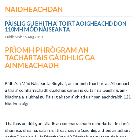
NAIDHEACHDAN
PÀISLIG GU BHITH A' TOIRT AOIGHEACHD DON
110MH MÒD NÀISEANTA
Published: 15 Aug 2013
PRÌOMH PHRÒGRAM AN
TACHARTAIS GÀIDHLIG GA
AINMEACHADH
Bidh Am Mòd Nàiseanta Rìoghail, am prìomh thachartas Albannach
a tha a’ comharrachadh dualchas cànain is cultair na Gàidhlig, am-
bliadhna a’ siubhal gu Pàislig airson a’ chiad uair san eachdraidh 121
bliadhna aige.
Thathas an dùil gun tàladh an comharrachadh ochd-latha de cheòl,
dhannsa, dhràma, ealain is litreachais na Gàidhlig, a thèid air adhart
eadar Dihaoine 11 is Disathairne 19 Dàmhair, na mìltean de luchd