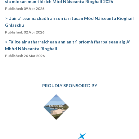
sia mìosan mun tòisich Mòd Nàiseanta Rìoghail 2026
Published: 09 Apr 2026
Uair a’ teannachadh airson iarrtasan Mòd Nàiseanta Rìoghail
Ghlaschu
Published: 02 Apr 2026
Fàilte air atharraichean ann an trì prìomh fharpaisean aig A’
Mhòd Nàiseanta Rìoghail
Published: 26 Mar 2026
PROUDLY SPONSORED BY