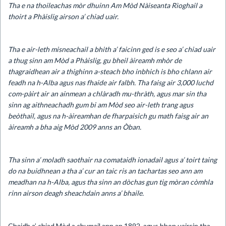
Tha e na thoileachas mòr dhuinn Am Mòd Nàiseanta Rìoghail a
thoirt a Phàislig airson a’ chiad uair.
Tha e air-leth misneachail a bhith a’ faicinn ged is e seo a’ chiad uair
a thug sinn am Mòd a Phàislig, gu bheil àireamh mhòr de
thagraidhean air a thighinn a-steach bho inbhich is bho chlann air
feadh na h-Alba agus nas fhaide air falbh. Tha faisg air 3,000 luchd
com-pàirt air an ainmean a chlàradh mu-thràth, agus mar sin tha
sinn ag aithneachadh gum bi am Mòd seo air-leth trang agus
beòthail, agus na h-àireamhan de fharpaisich gu math faisg air an
àireamh a bha aig Mòd 2009 anns an Òban.
Tha sinn a’ moladh saothair na comataidh ionadail agus a’ toirt taing
do na buidhnean a tha a’ cur an taic ris an tachartas seo ann am
meadhan na h-Alba, agus tha sinn an dòchas gun tig mòran còmhla
rinn airson deagh sheachdain anns a’ bhaile.
Chaidh a’ chiad Mòd a chumail ann an 1892, agus bhon uairsin tha