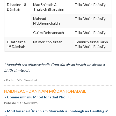
Dihaoine 18
Mac Shimidh &
Talla Bhaile Phàislig
Dàmhair
Thulaich Bhàrdainn
Màiread
Talla Bhaile Phàislig
NicDhonnchaidh
Cuirm Deireannach
Talla Bhaile Phàislig
Disathairne
Na mòr-chòisirean
Coinnich air beulaibh
19 Dàmhair
Talla Bhaile Phàislig
* faodaidh seo atharrachadh. Cum sùil air an làrach-lìn airson a
bhith cinnteach.
« Back to Mòd News List
NAIDHEACHDAN NAM MÒDAN IONADAIL
Coinneamh mu Mhòd Ionadail Pholl Iù
Published: 18 Nov 2025
Mòd Ionadail Ùr ann am Moireibh is ìomhaigh na Gàidhlig a’