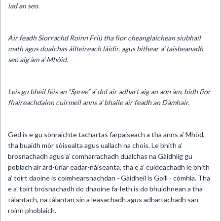
iad an seo.
Air feadh Siorrachd Roinn Friù tha fìor cheanglaichean siubhail
math agus dualchas àilteireach làidir, agus bithear a’ taisbeanadh
seo aig àm a’ Mhòid.
Leis gu bheil fèis an “Spree” a’ dol air adhart aig an aon àm, bidh fìor
fhaireachdainn cuirmeil anns a’ bhaile air feadh an Dàmhair.
Ged is e gu sònraichte tachartas farpaiseach a tha anns a’ Mhòd,
tha buaidh mòr sòisealta agus uallach na chois. Le bhith a’
brosnachadh agus a’ comharrachadh dualchas na Gàidhlig gu
poblach air àrd-ùrlar eadar-nàiseanta, tha e a’ cuideachadh le bhith
a’ toirt daoine is coimhearsnachdan - Gàidheil is Goill - còmhla. Tha
e a’ toirt brosnachadh do dhaoine fa-leth is do bhuidhnean a tha
tàlantach, na tàlantan sin a leasachadh agus adhartachadh san
roinn phoblaich.