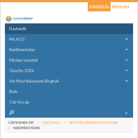
GÀIDHLIG
ENGLISH
Dachaidh
Mu ACG
Naidheachdan
Mòdan Ionadail
Glaschu 2026
Am Mòd Nàiseanta Rìoghail
Bùth
Cuir fios gu
CÀITE BHEIL MI?
DACHAIGH
AM MÒD NÀISEANTA RÌOGHAIL
NAIDHEACHDAN