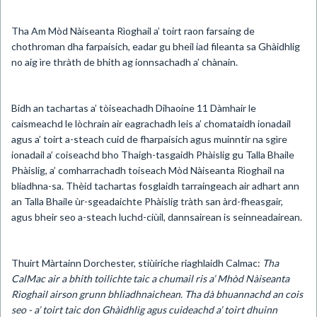
Tha Am Mòd Nàiseanta Rìoghail a’ toirt raon farsaing de
chothroman dha farpaisich, eadar gu bheil iad fileanta sa Ghàidhlig
no aig ìre thràth de bhith ag ionnsachadh a’ chànain.
Bidh an tachartas a’ tòiseachadh Dihaoine 11 Dàmhair le
caismeachd le lòchrain air eagrachadh leis a’ chomataidh ionadail
agus a’ toirt a-steach cuid de fharpaisich agus muinntir na sgìre
ionadail a’ coiseachd bho Thaigh-tasgaidh Phàislig gu Talla Bhaile
Phàislig, a’ comharrachadh toiseach Mòd Nàiseanta Rìoghail na
bliadhna-sa. Thèid tachartas fosglaidh tarraingeach air adhart ann
an Talla Bhaile ùr-sgeadaichte Phàislig tràth san àrd-fheasgair,
agus bheir seo a-steach luchd-ciùil, dannsairean is seinneadairean.
Thuirt Màrtainn Dorchester, stiùiriche riaghlaidh Calmac:
Tha
CalMac air a bhith toilichte taic a chumail ris a’ Mhòd Nàiseanta
Rìoghail airson grunn bhliadhnaichean. Tha dà bhuannachd an cois
seo - a’ toirt taic don Ghàidhlig agus cuideachd a’ toirt dhuinn