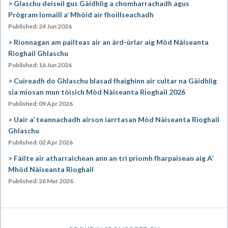
Glaschu deiseil gus Gàidhlig a chomharrachadh agus
Prògram Iomaill a’ Mhòid air fhoillseachadh
Published: 24 Jun 2026
Rionnagan am pailteas air an àrd-ùrlar aig Mòd Nàiseanta
Rìoghail Ghlaschu
Published: 16 Jun 2026
Cuireadh do Ghlaschu blasad fhaighinn air cultar na Gàidhlig
sia mìosan mun tòisich Mòd Nàiseanta Rìoghail 2026
Published: 09 Apr 2026
Uair a’ teannachadh airson iarrtasan Mòd Nàiseanta Rìoghail
Ghlaschu
Published: 02 Apr 2026
Fàilte air atharraichean ann an trì prìomh fharpaisean aig A’
Mhòd Nàiseanta Rìoghail
Published: 26 Mar 2026