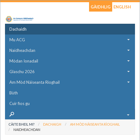
GÀIDHLIG
ENGLISH
Dachaidh
Mu ACG
Naidheachdan
Mòdan Ionadail
Glaschu 2026
Am Mòd Nàiseanta Rìoghail
Bùth
Cuir fios gu
CÀITE BHEIL MI?
DACHAIGH
AM MÒD NÀISEANTA RÌOGHAIL
NAIDHEACHDAN