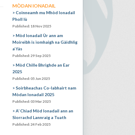
MÒDAN IONADAIL
Coinneamh mu Mhòd Ionadail
Pholl Iù
Published: 18 Nov 2025
Mòd Ionadail Ùr ann am
Moireibh is ìomhaigh na Gàidhlig
a’ fàs
Published: 29 Sep 2025
Mòd Chille Bhrìghde an Ear
2025
Published: 05 Jun 2025
Soirbheachas Co-labhairt nam
Mòdan Ionadail 2025
Published: 03 Mar 2025
A’ Chiad Mòd Ionadail ann an
Siorrachd Lannraig a Tuath
Published: 24 Feb 2025