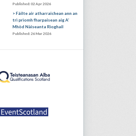
Published: 02 Apr 2026
Fàilte air atharraichean ann an
trì prìomh fharpaisean aig A’
Mhòd Nàiseanta Rìoghail
Published: 26 Mar 2026