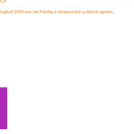
oghail 2023 ann am Pàislig a cheannachd sa bhùth againn
.