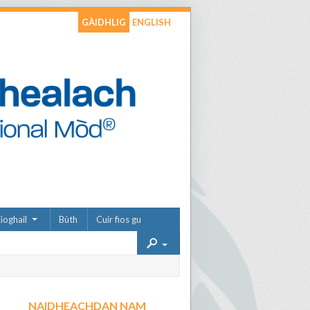
GÀIDHLIG
ENGLISH
ìoghail
Bùth
Cuir fios gu
NAIDHEACHDAN NAM