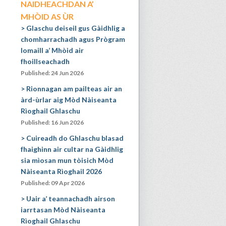
NAIDHEACHDAN A’
MHÒID AS ÙR
Glaschu deiseil gus Gàidhlig a
chomharrachadh agus Prògram
Iomaill a’ Mhòid air
fhoillseachadh
Published: 24 Jun 2026
Rionnagan am pailteas air an
àrd-ùrlar aig Mòd Nàiseanta
Rìoghail Ghlaschu
Published: 16 Jun 2026
Cuireadh do Ghlaschu blasad
fhaighinn air cultar na Gàidhlig
sia mìosan mun tòisich Mòd
Nàiseanta Rìoghail 2026
Published: 09 Apr 2026
Uair a’ teannachadh airson
iarrtasan Mòd Nàiseanta
Rìoghail Ghlaschu