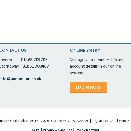
CONTACT US
ONLINE ENTRY
Inverness -
01463 709705
Manage your membership and
Stornoway -
01851 703487
account details in our online
system.
info@ancomunn.co.uk
LOGIN NOW
munn Gàidhealach 2012 - 2026 | Company No. SC322420 | Registered Charity No. 
Legal
|
Privacy & Cookies
|
Site by Reefnet