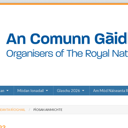
dan
Mòdan Ionadail
Glaschu 2026
Am Mòd Nàiseanta R
EANTA RÌOGHAIL
PÌOSAN AINMICHTE
23