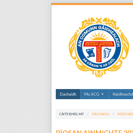
Dachaidh
Mu ACG
Naidheach
CÀITE BHEIL MI?
DACHAIGH
MÒD NÀIS
PÌOSAN AINMICHTE 20