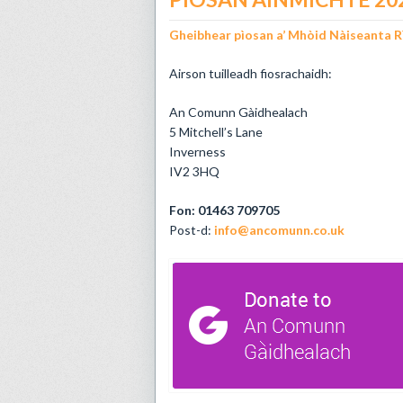
Gheibhear pìosan a’ Mhòid Nàiseanta Rì
Airson tuilleadh fiosrachaidh:
An Comunn Gàidhealach
5 Mitchell’s Lane
Inverness
IV2 3HQ
Fon: 01463 709705
Post-d:
info@ancomunn.co.uk