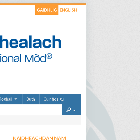
GÀIDHLIG
ENGLISH
ìoghail
Bùth
Cuir fios gu
NAIDHEACHDAN NAM