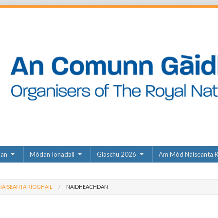
dan
Mòdan Ionadail
Glaschu 2026
Am Mòd Nàiseanta R
ÀISEANTA RÌOGHAIL
NAIDHEACHDAN