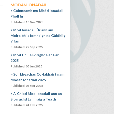
MÒDAN IONADAIL
Coinneamh mu Mhòd Ionadail
Pholl Iù
Published: 18 Nov 2025
Mòd Ionadail Ùr ann am
Moireibh is ìomhaigh na Gàidhlig
a’ fàs
Published: 29 Sep 2025
Mòd Chille Bhrìghde an Ear
2025
Published: 05 Jun 2025
Soirbheachas Co-labhairt nam
Mòdan Ionadail 2025
Published: 03 Mar 2025
A’ Chiad Mòd Ionadail ann an
Siorrachd Lannraig a Tuath
Published: 24 Feb 2025