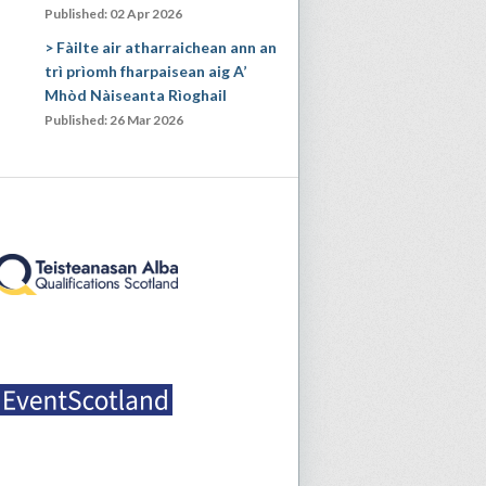
Published: 02 Apr 2026
Fàilte air atharraichean ann an
trì prìomh fharpaisean aig A’
Mhòd Nàiseanta Rìoghail
Published: 26 Mar 2026