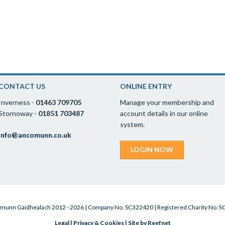
CONTACT US
ONLINE ENTRY
Inverness -
01463 709705
Manage your membership and
Stornoway -
01851 703487
account details in our online
system.
info@ancomunn.co.uk
LOGIN NOW
munn Gàidhealach 2012 - 2026 | Company No. SC322420 | Registered Charity No. 
Legal
|
Privacy & Cookies
|
Site by Reefnet