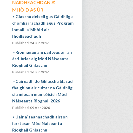
NAIDHEACHDAN A’
MHÒID AS ÙR
Glaschu deiseil gus Gàidhlig a
chomharrachadh agus Prògram
Iomaill a’ Mhòid air
fhoillseachadh
Published: 24 Jun 2026
Rionnagan am pailteas air an
àrd-ùrlar aig Mòd Nàiseanta
Rìoghail Ghlaschu
Published: 16 Jun 2026
Cuireadh do Ghlaschu blasad
fhaighinn air cultar na Gàidhlig
sia mìosan mun tòisich Mòd
Nàiseanta Rìoghail 2026
Published: 09 Apr 2026
Uair a’ teannachadh airson
iarrtasan Mòd Nàiseanta
Rìoghail Ghlaschu