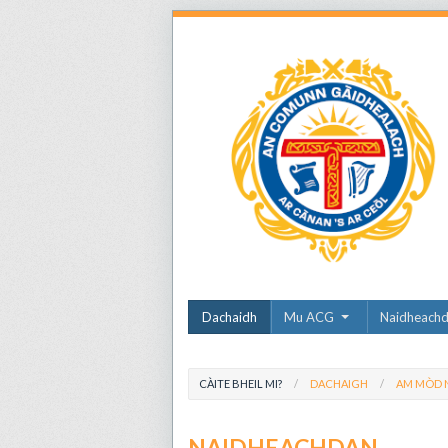
Dachaidh
Mu ACG
Naidheach
CÀITE BHEIL MI?
DACHAIGH
AM MÒD N
NAIDHEACHDAN