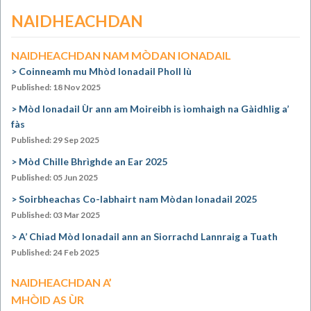
NAIDHEACHDAN
NAIDHEACHDAN NAM MÒDAN IONADAIL
Coinneamh mu Mhòd Ionadail Pholl Iù
Published: 18 Nov 2025
Mòd Ionadail Ùr ann am Moireibh is ìomhaigh na Gàidhlig a’
fàs
Published: 29 Sep 2025
Mòd Chille Bhrìghde an Ear 2025
Published: 05 Jun 2025
Soirbheachas Co-labhairt nam Mòdan Ionadail 2025
Published: 03 Mar 2025
A’ Chiad Mòd Ionadail ann an Siorrachd Lannraig a Tuath
Published: 24 Feb 2025
NAIDHEACHDAN A’
MHÒID AS ÙR