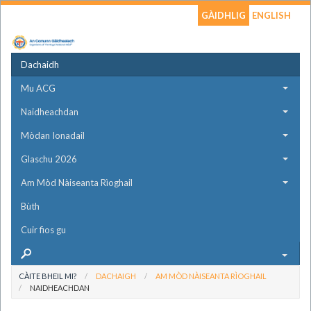
GÀIDHLIG
ENGLISH
Dachaidh
Mu ACG
Naidheachdan
Mòdan Ionadail
Glaschu 2026
Am Mòd Nàiseanta Rìoghail
Bùth
Cuir fios gu
CÀITE BHEIL MI?
DACHAIGH
AM MÒD NÀISEANTA RÌOGHAIL
NAIDHEACHDAN