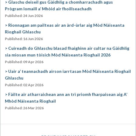
Glaschu deiseil gus Gàidhlig a chomharrachadh agus
Prògram Iomaill a’ Mhòid air fhoillseachadh
Published: 24 Jun 2026
Rionnagan am pailteas air an àrd-ùrlar aig Mòd Nàiseanta
Rìoghail Ghlaschu
Published: 16 Jun 2026
Cuireadh do Ghlaschu blasad fhaighinn air cultar na Gàidhlig
sia mìosan mun tòisich Mòd Nàiseanta Rìoghail 2026
Published: 09 Apr 2026
Uair a’ teannachadh airson iarrtasan Mòd Nàiseanta Rìoghail
Ghlaschu
Published: 02 Apr 2026
Fàilte air atharraichean ann an trì prìomh fharpaisean aig A’
Mhòd Nàiseanta Rìoghail
Published: 26 Mar 2026