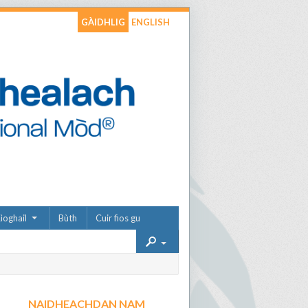
GÀIDHLIG
ENGLISH
ìoghail
Bùth
Cuir fios gu
NAIDHEACHDAN NAM