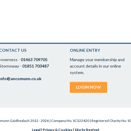
CONTACT US
ONLINE ENTRY
Inverness -
01463 709705
Manage your membership and
Stornoway -
01851 703487
account details in our online
system.
info@ancomunn.co.uk
LOGIN NOW
munn Gàidhealach 2012 - 2026 | Company No. SC322420 | Registered Charity No. 
Legal
|
Privacy & Cookies
|
Site by Reefnet