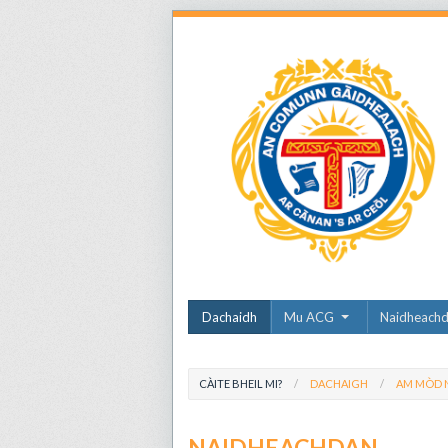
Dachaidh
Mu ACG
Naidheach
CÀITE BHEIL MI?
DACHAIGH
AM MÒD N
NAIDHEACHDAN