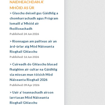
NAIDHEACHDAN A’
MHÒID AS ÙR
Glaschu deiseil gus Gàidhlig a
chomharrachadh agus Prògram
Iomaill a’ Mhòid air
fhoillseachadh
Published: 24 Jun 2026
Rionnagan am pailteas air an
àrd-ùrlar aig Mòd Nàiseanta
Rìoghail Ghlaschu
Published: 16 Jun 2026
Cuireadh do Ghlaschu blasad
fhaighinn air cultar na Gàidhlig
sia mìosan mun tòisich Mòd
Nàiseanta Rìoghail 2026
Published: 09 Apr 2026
Uair a’ teannachadh airson
iarrtasan Mòd Nàiseanta
Rìoghail Ghlaschu