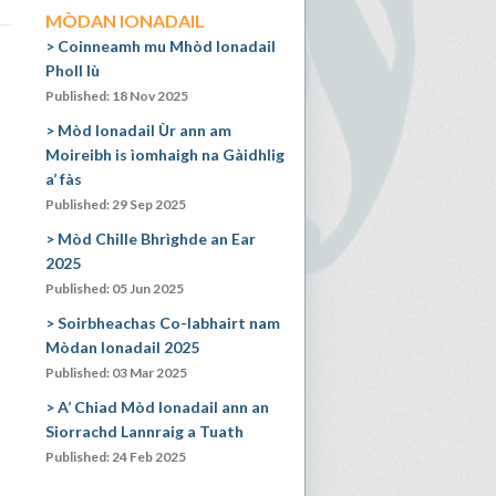
MÒDAN IONADAIL
Coinneamh mu Mhòd Ionadail
Pholl Iù
Published: 18 Nov 2025
Mòd Ionadail Ùr ann am
Moireibh is ìomhaigh na Gàidhlig
a’ fàs
Published: 29 Sep 2025
Mòd Chille Bhrìghde an Ear
2025
Published: 05 Jun 2025
Soirbheachas Co-labhairt nam
Mòdan Ionadail 2025
Published: 03 Mar 2025
A’ Chiad Mòd Ionadail ann an
Siorrachd Lannraig a Tuath
Published: 24 Feb 2025