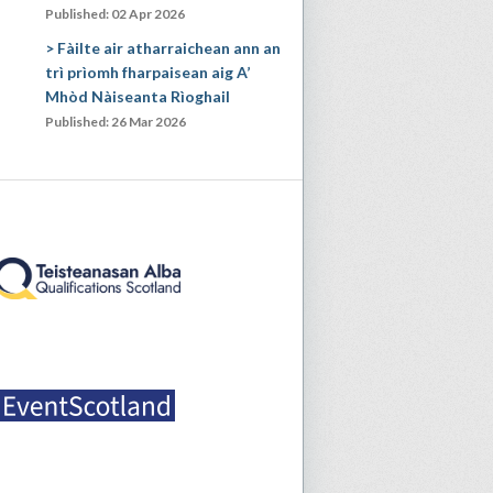
Published: 02 Apr 2026
Fàilte air atharraichean ann an
trì prìomh fharpaisean aig A’
Mhòd Nàiseanta Rìoghail
Published: 26 Mar 2026