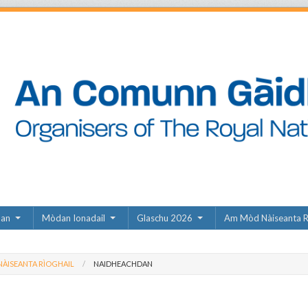
dan
Mòdan Ionadail
Glaschu 2026
Am Mòd Nàiseanta R
ÀISEANTA RÌOGHAIL
NAIDHEACHDAN