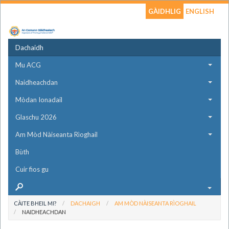
GÀIDHLIG
ENGLISH
Dachaidh
Mu ACG
Naidheachdan
Mòdan Ionadail
Glaschu 2026
Am Mòd Nàiseanta Rìoghail
Bùth
Cuir fios gu
CÀITE BHEIL MI?
DACHAIGH
AM MÒD NÀISEANTA RÌOGHAIL
NAIDHEACHDAN