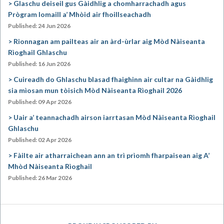
Glaschu deiseil gus Gàidhlig a chomharrachadh agus
Prògram Iomaill a’ Mhòid air fhoillseachadh
Published: 24 Jun 2026
Rionnagan am pailteas air an àrd-ùrlar aig Mòd Nàiseanta
Rìoghail Ghlaschu
Published: 16 Jun 2026
Cuireadh do Ghlaschu blasad fhaighinn air cultar na Gàidhlig
sia mìosan mun tòisich Mòd Nàiseanta Rìoghail 2026
Published: 09 Apr 2026
Uair a’ teannachadh airson iarrtasan Mòd Nàiseanta Rìoghail
Ghlaschu
Published: 02 Apr 2026
Fàilte air atharraichean ann an trì prìomh fharpaisean aig A’
Mhòd Nàiseanta Rìoghail
Published: 26 Mar 2026