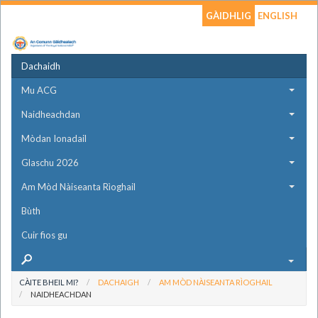
GÀIDHLIG
ENGLISH
Dachaidh
Mu ACG
Naidheachdan
Mòdan Ionadail
Glaschu 2026
Am Mòd Nàiseanta Rìoghail
Bùth
Cuir fios gu
CÀITE BHEIL MI?
DACHAIGH
AM MÒD NÀISEANTA RÌOGHAIL
NAIDHEACHDAN