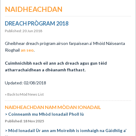
NAIDHEACHDAN
DREACH PRÒGRAM 2018
Published: 20 Jun 2018
​​Gheibhear dreach prògram airson farpaisean a’ Mhòid Nàiseanta
Rìoghail
an seo
.
Cuimhnichibh nach eil ann ach dreach agus gun tèid
atharrachaidhean a dhèanamh fhathast.
Updated: 02/08/2018
« Back to Mòd News List
NAIDHEACHDAN NAM MÒDAN IONADAIL
Coinneamh mu Mhòd Ionadail Pholl Iù
Published: 18 Nov 2025
Mòd Ionadail Ùr ann am Moireibh is ìomhaigh na Gàidhlig a’