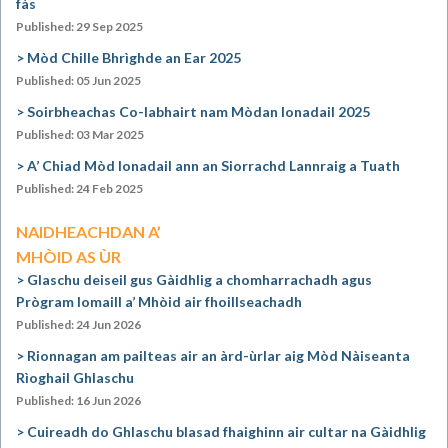
fàs
Published: 29 Sep 2025
Mòd Chille Bhrìghde an Ear 2025
Published: 05 Jun 2025
Soirbheachas Co-labhairt nam Mòdan Ionadail 2025
Published: 03 Mar 2025
A’ Chiad Mòd Ionadail ann an Siorrachd Lannraig a Tuath
Published: 24 Feb 2025
NAIDHEACHDAN A’
MHÒID AS ÙR
Glaschu deiseil gus Gàidhlig a chomharrachadh agus
Prògram Iomaill a’ Mhòid air fhoillseachadh
Published: 24 Jun 2026
Rionnagan am pailteas air an àrd-ùrlar aig Mòd Nàiseanta
Rìoghail Ghlaschu
Published: 16 Jun 2026
Cuireadh do Ghlaschu blasad fhaighinn air cultar na Gàidhlig