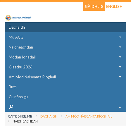
GÀIDHLIG
ENGLISH
Dachaidh
Mu ACG
Naidheachdan
Mòdan Ionadail
Glaschu 2026
Am Mòd Nàiseanta Rìoghail
Bùth
Cuir fios gu
CÀITE BHEIL MI?
DACHAIGH
AM MÒD NÀISEANTA RÌOGHAIL
NAIDHEACHDAN