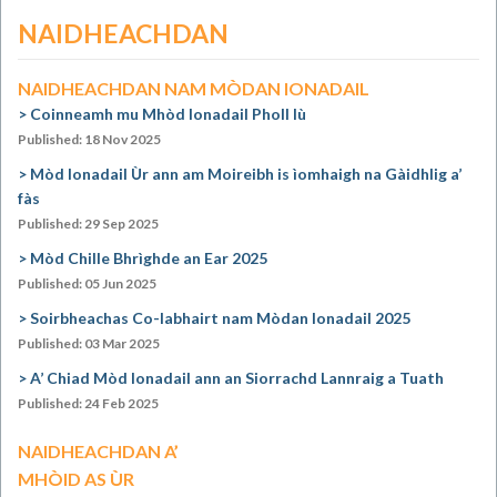
NAIDHEACHDAN
NAIDHEACHDAN NAM MÒDAN IONADAIL
Coinneamh mu Mhòd Ionadail Pholl Iù
Published: 18 Nov 2025
Mòd Ionadail Ùr ann am Moireibh is ìomhaigh na Gàidhlig a’
fàs
Published: 29 Sep 2025
Mòd Chille Bhrìghde an Ear 2025
Published: 05 Jun 2025
Soirbheachas Co-labhairt nam Mòdan Ionadail 2025
Published: 03 Mar 2025
A’ Chiad Mòd Ionadail ann an Siorrachd Lannraig a Tuath
Published: 24 Feb 2025
NAIDHEACHDAN A’
MHÒID AS ÙR