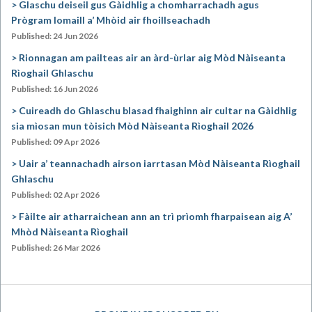
Glaschu deiseil gus Gàidhlig a chomharrachadh agus
Prògram Iomaill a’ Mhòid air fhoillseachadh
Published: 24 Jun 2026
Rionnagan am pailteas air an àrd-ùrlar aig Mòd Nàiseanta
Rìoghail Ghlaschu
Published: 16 Jun 2026
Cuireadh do Ghlaschu blasad fhaighinn air cultar na Gàidhlig
sia mìosan mun tòisich Mòd Nàiseanta Rìoghail 2026
Published: 09 Apr 2026
Uair a’ teannachadh airson iarrtasan Mòd Nàiseanta Rìoghail
Ghlaschu
Published: 02 Apr 2026
Fàilte air atharraichean ann an trì prìomh fharpaisean aig A’
Mhòd Nàiseanta Rìoghail
Published: 26 Mar 2026