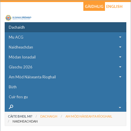
GÀIDHLIG
ENGLISH
Dachaidh
Mu ACG
Naidheachdan
Mòdan Ionadail
Glaschu 2026
Am Mòd Nàiseanta Rìoghail
Bùth
Cuir fios gu
CÀITE BHEIL MI?
DACHAIGH
AM MÒD NÀISEANTA RÌOGHAIL
NAIDHEACHDAN