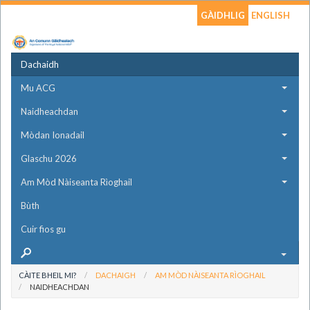
GÀIDHLIG
ENGLISH
Dachaidh
Mu ACG
Naidheachdan
Mòdan Ionadail
Glaschu 2026
Am Mòd Nàiseanta Rìoghail
Bùth
Cuir fios gu
CÀITE BHEIL MI?
DACHAIGH
AM MÒD NÀISEANTA RÌOGHAIL
NAIDHEACHDAN