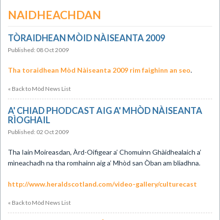
NAIDHEACHDAN
TÒRAIDHEAN MÒID NÀISEANTA 2009
Published: 08 Oct 2009
Tha toraidhean Mòd Nàiseanta 2009 rim faighinn an seo
.
« Back to Mòd News List
A' CHIAD PHODCAST AIG A' MHÒD NÀISEANTA
RÌOGHAIL
Published: 02 Oct 2009
Tha Iain Moireasdan, Àrd-Oifigear a’ Chomuinn Ghàidhealaich a’
mìneachadh na tha romhainn aig a’ Mhòd san Òban am bliadhna.
http://www.heraldscotland.com/video-gallery/culturecast
« Back to Mòd News List