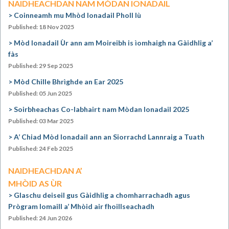
NAIDHEACHDAN NAM MÒDAN IONADAIL
Coinneamh mu Mhòd Ionadail Pholl Iù
Published: 18 Nov 2025
Mòd Ionadail Ùr ann am Moireibh is ìomhaigh na Gàidhlig a’
fàs
Published: 29 Sep 2025
Mòd Chille Bhrìghde an Ear 2025
Published: 05 Jun 2025
Soirbheachas Co-labhairt nam Mòdan Ionadail 2025
Published: 03 Mar 2025
A’ Chiad Mòd Ionadail ann an Siorrachd Lannraig a Tuath
Published: 24 Feb 2025
NAIDHEACHDAN A’
MHÒID AS ÙR
Glaschu deiseil gus Gàidhlig a chomharrachadh agus
Prògram Iomaill a’ Mhòid air fhoillseachadh
Published: 24 Jun 2026