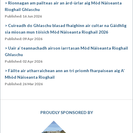
Rionnagan am pailteas air an àrd-ùrlar aig Mòd Nàiseanta
Rìoghail Ghlaschu
Published: 16 Jun 2026
Cuireadh do Ghlaschu blasad fhaighinn air cultar na Gàidhlig
sia mìosan mun tòisich Mòd Nàiseanta Rìoghail 2026
Published: 09 Apr 2026
Uair a’ teannachadh airson iarrtasan Mòd Nàiseanta Rìoghail
Ghlaschu
Published: 02 Apr 2026
Fàilte air atharraichean ann an trì prìomh fharpaisean aig A’
Mhòd Nàiseanta Rìoghail
Published: 26 Mar 2026
PROUDLY SPONSORED BY