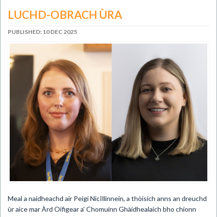
LUCHD-OBRACH ÙRA
PUBLISHED: 10 DEC 2025
Meal a naidheachd air Peigi NicIllinnein, a thòisich anns an dreuchd
ùr aice mar Àrd Oifigear a’ Chomuinn Ghàidhealaich bho chionn