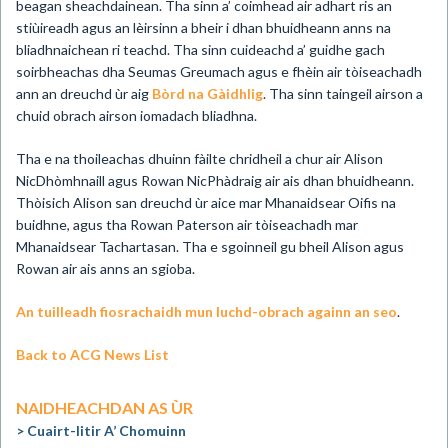
beagan sheachdainean. Tha sinn a’ coimhead air adhart ris an
stiùireadh agus an lèirsinn a bheir i dhan bhuidheann anns na
bliadhnaichean ri teachd. Tha sinn cuideachd a’ guidhe gach
soirbheachas dha Seumas Greumach agus e fhèin air tòiseachadh
ann an dreuchd ùr aig
Bòrd na Gàidhlig
. Tha sinn taingeil airson a
chuid obrach airson iomadach bliadhna.
Tha e na thoileachas dhuinn fàilte chridheil a chur air Alison
NicDhòmhnaill agus Rowan NicPhàdraig air ais dhan bhuidheann.
Thòisich Alison san dreuchd ùr aice mar Mhanaidsear Oifis na
buidhne, agus tha Rowan Paterson air tòiseachadh mar
Mhanaidsear Tachartasan. Tha e sgoinneil gu bheil Alison agus
Rowan air ais anns an sgioba.
An tuilleadh fiosrachaidh mun luchd-obrach againn an seo
.
Back to ACG News List
NAIDHEACHDAN AS ÙR
Cuairt-litir A’ Chomuinn