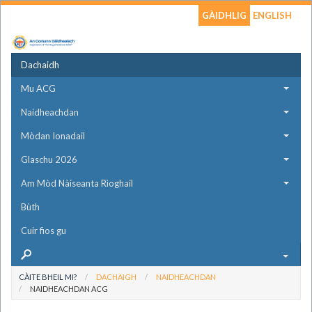
GÀIDHLIG
ENGLISH
Dachaidh
Mu ACG
Naidheachdan
Mòdan Ionadail
Glaschu 2026
Am Mòd Nàiseanta Rìoghail
Bùth
Cuir fios gu
CÀITE BHEIL MI?
DACHAIGH
NAIDHEACHDAN
NAIDHEACHDAN ACG