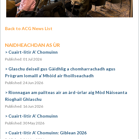
Back to ACG News List
NAIDHEACHDAN AS ÙR
Cuairt-litir A’ Chomuinn
Published: 01 Jul 2026
Glaschu deiseil gus Gàidhlig a chomharrachadh agus
Prògram Iomaill a’ Mhòid air fhoillseachadh
Published: 24 Jun 2026
Rionnagan am pailteas air an àrd-ùrlar aig Mòd Nàiseanta
Rìoghail Ghlaschu
Published: 16 Jun 2026
Cuairt-litir A’ Chomuinn
Published: 30 May 2026
Cuairt-litir A’ Chomuinn: Giblean 2026