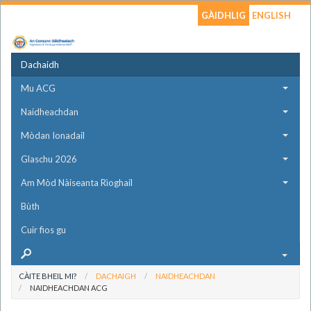
GÀIDHLIG
ENGLISH
Dachaidh
Mu ACG
Naidheachdan
Mòdan Ionadail
Glaschu 2026
Am Mòd Nàiseanta Rìoghail
Bùth
Cuir fios gu
CÀITE BHEIL MI?
DACHAIGH
NAIDHEACHDAN
NAIDHEACHDAN ACG