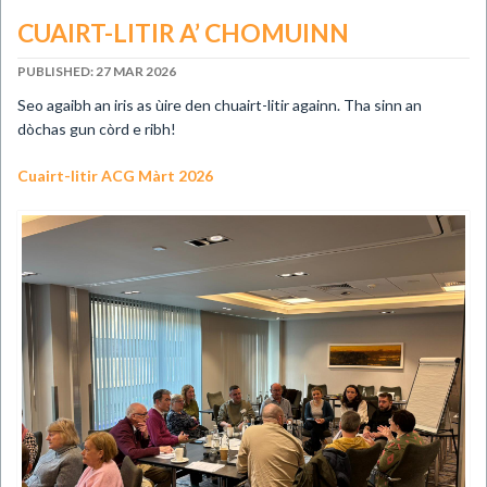
CUAIRT-LITIR A’ CHOMUINN
PUBLISHED: 27 MAR 2026
​​Seo agaibh an iris as ùire den chuairt-litir againn. Tha sinn an
dòchas gun còrd e ribh!
Cuairt-litir ACG Màrt 2026