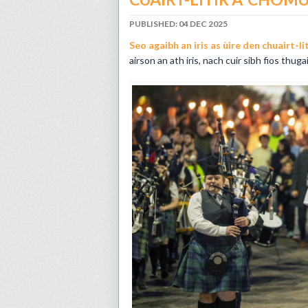
PUBLISHED: 04 DEC 2025
​Seo agaibh an iris as ùire den chuairt-l
airson an ath iris, nach cuir sibh fios thuga