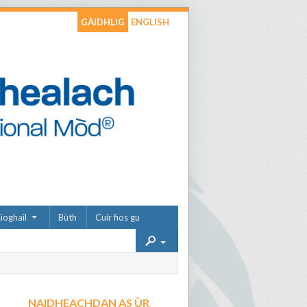
GÀIDHLIG
ENGLISH
ìoghail
Bùth
Cuir fios gu
NAIDHEACHDAN AS ÙR