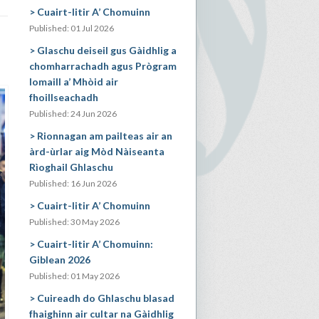
Cuairt-litir A’ Chomuinn
Published: 01 Jul 2026
Glaschu deiseil gus Gàidhlig a
chomharrachadh agus Prògram
Iomaill a’ Mhòid air
fhoillseachadh
Published: 24 Jun 2026
Rionnagan am pailteas air an
àrd-ùrlar aig Mòd Nàiseanta
Rìoghail Ghlaschu
Published: 16 Jun 2026
Cuairt-litir A’ Chomuinn
Published: 30 May 2026
Cuairt-litir A’ Chomuinn:
Giblean 2026
Published: 01 May 2026
Cuireadh do Ghlaschu blasad
fhaighinn air cultar na Gàidhlig