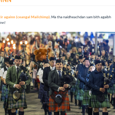
itir againn (ceangal Mailchimp)
. Ma tha naidheachdan sam bith agaibh
inn!