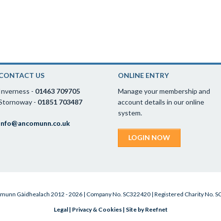
CONTACT US
ONLINE ENTRY
Inverness -
01463 709705
Manage your membership and
Stornoway -
01851 703487
account details in our online
system.
info@ancomunn.co.uk
LOGIN NOW
munn Gàidhealach 2012 - 2026 | Company No. SC322420 | Registered Charity No. 
Legal
|
Privacy & Cookies
|
Site by Reefnet