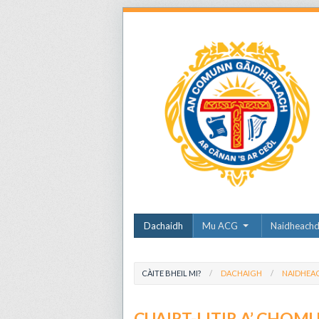
Dachaidh
Mu ACG
Naidheach
CÀITE BHEIL MI?
DACHAIGH
NAIDHEA
CUAIRT-LITIR A’ CHOM