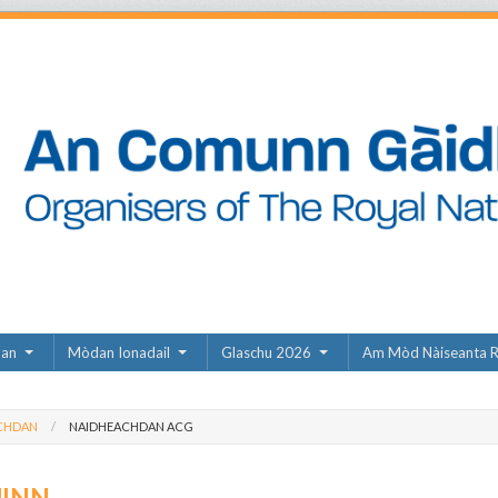
dan
Mòdan Ionadail
Glaschu 2026
Am Mòd Nàiseanta R
CHDAN
NAIDHEACHDAN ACG
UINN