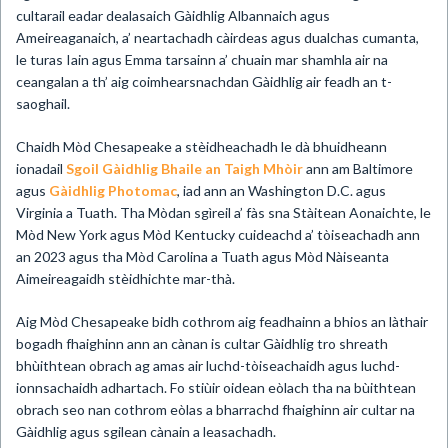
cultarail eadar dealasaich Gàidhlig Albannaich agus
Ameireaganaich, a’ neartachadh càirdeas agus dualchas cumanta,
le turas Iain agus Emma tarsainn a’ chuain mar shamhla air na
ceangalan a th’ aig coimhearsnachdan Gàidhlig air feadh an t-
saoghail.
Chaidh Mòd Chesapeake a stèidheachadh le dà bhuidheann
ionadail
Sgoil Gàidhlig Bhaile an Taigh Mhòir
ann am Baltimore
agus
Gàidhlig Photomac
, iad ann an Washington D.C. agus
Virginia a Tuath. Tha Mòdan sgìreil a’ fàs sna Stàitean Aonaichte, le
Mòd New York agus Mòd Kentucky cuideachd a’ tòiseachadh ann
an 2023 agus tha Mòd Carolina a Tuath agus Mòd Nàiseanta
Aimeireagaidh stèidhichte mar-thà.
Aig Mòd Chesapeake bidh cothrom aig feadhainn a bhios an làthair
bogadh fhaighinn ann an cànan is cultar Gàidhlig tro shreath
bhùithtean obrach ag amas air luchd-tòiseachaidh agus luchd-
ionnsachaidh adhartach. Fo stiùir oidean eòlach tha na bùithtean
obrach seo nan cothrom eòlas a bharrachd fhaighinn air cultar na
Gàidhlig agus sgilean cànain a leasachadh.