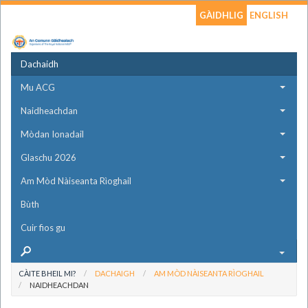
GÀIDHLIG
ENGLISH
Dachaidh
Mu ACG
Naidheachdan
Mòdan Ionadail
Glaschu 2026
Am Mòd Nàiseanta Rìoghail
Bùth
Cuir fios gu
CÀITE BHEIL MI?
DACHAIGH
AM MÒD NÀISEANTA RÌOGHAIL
NAIDHEACHDAN