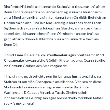
Bha Emma NicLèoid, a bhuineas do Scalpaigh o thùs, mar-thà air am
Bonn Òir Traidiseanta a bhuannachadh agus nuair a bhuannaich i
aig a’ Mhòd an-uiridh choisinn i an dàrna Bonn Òir dhith fhèin leis an
t-seinn àlainn aice. Tha Iain MacCarmaig, a bhuineas dhan Eilean
Sgitheanach agus a-nis a’ fuireach an Glaschu, ann an teaghlach
ainmeil deth bhuannaichean Buinn Òir, ghabh e an aon òrain sa
gabh athair o chionn 40 bliadhna nuair a bhuannaich e fhèin am
Bonn Òir.
Thuirt Liam Ó Caiside, co-stèidheadair agus breitheamh Mòd
Chesapeake
, co-eagraiche Gàidhlig Photomac agus Ceann Suidhe
An Comunn Gàidhealach Ameireaganach:
“Tha sinn gu math toilichte gun tig Iain agus Emma a-nall dha na
Stàitean airson Mòd Chesapeake am bliadhna. Bidh seo an dàrna
Mòd ionadail againn anns an sgìre seo – eadar Baltimore,
Washington, D.C., agus Virginia a Tuath. Gheibh luchd-
ionnsachaidh na Gàidhlig san sgìre brosnachadh mòr bhon tadhail
seo – ’s mòr an onair.