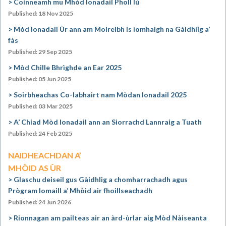
Coinneamh mu Mhòd Ionadail Pholl Iù
Published: 18 Nov 2025
Mòd Ionadail Ùr ann am Moireibh is ìomhaigh na Gàidhlig a’
fàs
Published: 29 Sep 2025
Mòd Chille Bhrìghde an Ear 2025
Published: 05 Jun 2025
Soirbheachas Co-labhairt nam Mòdan Ionadail 2025
Published: 03 Mar 2025
A’ Chiad Mòd Ionadail ann an Siorrachd Lannraig a Tuath
Published: 24 Feb 2025
NAIDHEACHDAN A’
MHÒID AS ÙR
Glaschu deiseil gus Gàidhlig a chomharrachadh agus
Prògram Iomaill a’ Mhòid air fhoillseachadh
Published: 24 Jun 2026
Rionnagan am pailteas air an àrd-ùrlar aig Mòd Nàiseanta