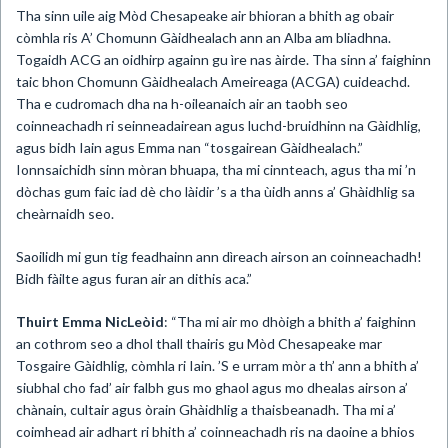
Tha sinn uile aig Mòd Chesapeake air bhioran a bhith ag obair
còmhla ris A’ Chomunn Gàidhealach ann an Alba am bliadhna.
Togaidh ACG an oidhirp againn gu ìre nas àirde. Tha sinn a’ faighinn
taic bhon Chomunn Gàidhealach Ameireaga (ACGA) cuideachd.
Tha e cudromach dha na h-oileanaich air an taobh seo
coinneachadh ri seinneadairean agus luchd-bruidhinn na Gàidhlig,
agus bidh Iain agus Emma nan “tosgairean Gàidhealach.”
Ionnsaichidh sinn mòran bhuapa, tha mi cinnteach, agus tha mi ’n
dòchas gum faic iad dè cho làidir ’s a tha ùidh anns a’ Ghàidhlig sa
cheàrnaidh seo.
Saoilidh mi gun tig feadhainn ann dìreach airson an coinneachadh!
Bidh fàilte agus furan air an dithis aca.”
Thuirt Emma NicLeòid
: “Tha mi air mo dhòigh a bhith a’ faighinn
an cothrom seo a dhol thall thairis gu Mòd Chesapeake mar
Tosgaire Gàidhlig, còmhla ri Iain. ’S e urram mòr a th’ ann a bhith a’
siubhal cho fad’ air falbh gus mo ghaol agus mo dhealas airson a’
chànain, cultair agus òrain Ghàidhlig a thaisbeanadh. Tha mi a’
coimhead air adhart ri bhith a’ coinneachadh ris na daoine a bhios