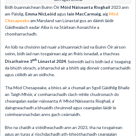
​Bidh buannaichean Buinn Òir
Mòid Nàiseanta Rìoghail
2023 ann
am Pàislig,
Emma NicLeòid
agus
Iain MacCarmaig
, aig
Mòd
Chesapeake
am Maryland san Lùnastal gus an dàimh làidir
Gàidhealach eadar Alba is na Stàitean Aonaichte a
chomharrachadh.
An lùib na choisinn iad nuair a bhuannaich iad na Buinn Òir airson
seinn, bidh iad nan tosgairean aig an fhèis ionadail, a thachras
mh
Disathairne 3
Lùnastal 2024
. Seinnidh iad is bidh iad a’ teagaisg
da bhùth obrach, a bharrachd air a bhith aig dìnneir comharrachaidh
agus cèilidh air an oidhche.
Tha Mòd Chesapeake, a bhios air a chumail an Sgoil Gàidhlig Bhaile
an Taigh Mhòir, a’ comharrachadh clach-mhìle chudromach do
cheangalan eadar-nàiseanta A’ Mhòd Nàiseanta Rìoghail, a’
daingneachadh a bhuaidh chruinneil agus ceangalan làidir le
coimhearsnachdan anns gach ceàrnaidh.
Bho na chaidh a stèidheachadh ann an 2023, tha na tosgairean
agus an turas a’ riochdachadh ath-bheòthachadh ceangalan