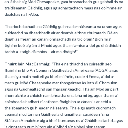
an làthair aig Mòd Chesapeake, gam brosnachadh gus gabhail ris na
traidiseanan Gàidhlig, agus ag adhartachadh meas nas doimhne air
dualchas na h-Alba.
Tha riochdachadh na Gàidhlig gu h-eadar-nàiseanta na urram agus
cuideachd na dhearbhadh air ar dearbh-aithne chultarach. Dè an
dòigh as fheàrr air cànan ionnsachadh na tro òrain? Bidh mi a’
tighinn beò aig àm a’ Mhòid agus tha mi a-nise a’ dol gu dhà dhiubh
taobh a-staigh dà mhìos – air mo dhòigh!”
Thuirt Iain MacCarmaig
: “Tha e na thlachd an cuireadh seo
fhaighinn bho An Comunn Gàidhealach Ameireaga (ACGA) agus
tha mi gu math moiteil gu bheil mi fhèin, cuide ri Emma, a’ dol a-
mach gu Mòd Chesapeake mar thosgairean às leth A’ Chomuinn
agus na Gàidhealtachd san fharsaingeachd. Tha am Mòd air pàirt
shònraichte a chluich nam bheatha on a bha mi òg, agus tha mi a’
coimhead air adhart ri cothrom fhaighinn ar cànan ’s ar ceòl a
thaisbeanadh gu h-eadar-nàiseanta. Tha e gu math cudromach
ceangal ri cultar nan Gàidheal a chumail le ar caraidean ’s na
Stàitean Aonaichte aig a bheil buntanas ris a’ Ghàidhealtachd, agus
’s cinnteach gum bi tòrr aig a’ Mhòd aig a bheil sinnsearan