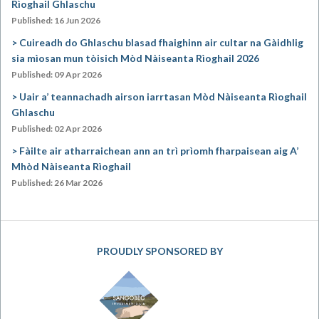
Rìoghail Ghlaschu
Published: 16 Jun 2026
Cuireadh do Ghlaschu blasad fhaighinn air cultar na Gàidhlig
sia mìosan mun tòisich Mòd Nàiseanta Rìoghail 2026
Published: 09 Apr 2026
Uair a’ teannachadh airson iarrtasan Mòd Nàiseanta Rìoghail
Ghlaschu
Published: 02 Apr 2026
Fàilte air atharraichean ann an trì prìomh fharpaisean aig A’
Mhòd Nàiseanta Rìoghail
Published: 26 Mar 2026
PROUDLY SPONSORED BY