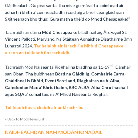
Gàidhealach. Gu pearsanta, tha mise gu h-àraid a’ coimhead air
adhart ri bhith a’ coinneachadh ri cuid aig a bheil ceanglaichean
Sgitheanach bho thus! Gura math a thèid do Mhòd Chesapeake!”
Tachraidh an dàrna
Mòd Chesapeake
bliadhnail aig Àrd-sgoil St.
Vincent Pallotti, Maryland, Na Stàitean Aonaichte Disathairne 3mh
Lùnastal 2024.
Tadhalaibh air làrach-lìn Mhòid Chesapeake
airson an tuilleadh fiosrachaidh
.
mh
Tachraidh Mòd Nàiseanta Rìoghail na bliadhna sa 11-19
Dàmhair
san Òban. Tha buidhnean
Bòrd na Gàidhlig, Comhairle Earra-
Ghàidheal is Bhòid, EventScotland, Riaghaltas na h-Alba,
Caledonian Mac a’ Bhriuthainn, BBC ALBA, Alba Chruthachail
agus
SQA
a’ cumail taic ris A’ Mhòd Nàiseanta Rìoghail.
Tuilleadh fiosrachaidh air ar làrach-lìn
.
« Back to Mòd News List
NAIDHEACHDAN NAM MÒDAN IONADAIL