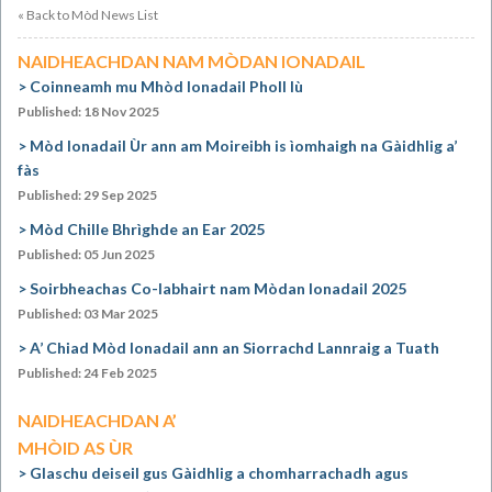
« Back to Mòd News List
NAIDHEACHDAN NAM MÒDAN IONADAIL
Coinneamh mu Mhòd Ionadail Pholl Iù
Published: 18 Nov 2025
Mòd Ionadail Ùr ann am Moireibh is ìomhaigh na Gàidhlig a’
fàs
Published: 29 Sep 2025
Mòd Chille Bhrìghde an Ear 2025
Published: 05 Jun 2025
Soirbheachas Co-labhairt nam Mòdan Ionadail 2025
Published: 03 Mar 2025
A’ Chiad Mòd Ionadail ann an Siorrachd Lannraig a Tuath
Published: 24 Feb 2025
NAIDHEACHDAN A’
MHÒID AS ÙR
Glaschu deiseil gus Gàidhlig a chomharrachadh agus