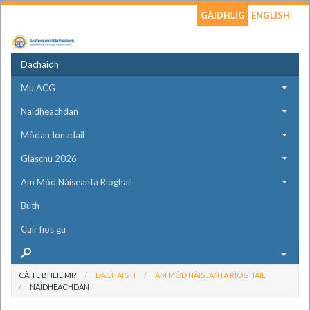
GÀIDHLIG
ENGLISH
Dachaidh
Mu ACG
Naidheachdan
Mòdan Ionadail
Glaschu 2026
Am Mòd Nàiseanta Rìoghail
Bùth
Cuir fios gu
CÀITE BHEIL MI?
DACHAIGH
AM MÒD NÀISEANTA RÌOGHAIL
NAIDHEACHDAN