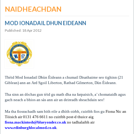
NAIDHEACHDAN
MOD IONADAIL DHUN EIDEANN
Published: 18 Apr 2012
Thèid Mod Ionadail Dhùn Èideann a chumail Disathairne seo tighinn (21
Giblean) ann an
Ard Sgoil Liberton, Rathad Gilmerton, Dùn Èideann.
Tha sinn an dòchas gun tèid gu math dha na farpaisich, a’ chomataidh agus
gach neach a bhios an sàs ann air an deireadh sheachdain seo!
Ma tha fiosrachadh sam bith eile a dhìth oirbh, cuiribh fios gu
Fiona Nic an
Tòisich air 0131 476 6611 no cuiribh
post-d thuice aig
fiona.mackintosh@blueyonder.co.uk
no tadhalaibh
air
www.edinburghlocalmod.co.uk
.