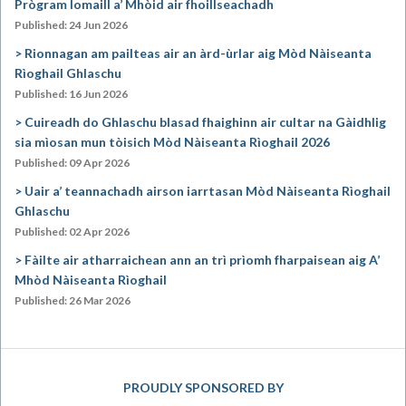
Prògram Iomaill a’ Mhòid air fhoillseachadh
Published: 24 Jun 2026
Rionnagan am pailteas air an àrd-ùrlar aig Mòd Nàiseanta
Rìoghail Ghlaschu
Published: 16 Jun 2026
Cuireadh do Ghlaschu blasad fhaighinn air cultar na Gàidhlig
sia mìosan mun tòisich Mòd Nàiseanta Rìoghail 2026
Published: 09 Apr 2026
Uair a’ teannachadh airson iarrtasan Mòd Nàiseanta Rìoghail
Ghlaschu
Published: 02 Apr 2026
Fàilte air atharraichean ann an trì prìomh fharpaisean aig A’
Mhòd Nàiseanta Rìoghail
Published: 26 Mar 2026
PROUDLY SPONSORED BY