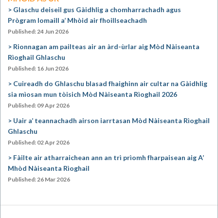
Glaschu deiseil gus Gàidhlig a chomharrachadh agus
Prògram Iomaill a’ Mhòid air fhoillseachadh
Published: 24 Jun 2026
Rionnagan am pailteas air an àrd-ùrlar aig Mòd Nàiseanta
Rìoghail Ghlaschu
Published: 16 Jun 2026
Cuireadh do Ghlaschu blasad fhaighinn air cultar na Gàidhlig
sia mìosan mun tòisich Mòd Nàiseanta Rìoghail 2026
Published: 09 Apr 2026
Uair a’ teannachadh airson iarrtasan Mòd Nàiseanta Rìoghail
Ghlaschu
Published: 02 Apr 2026
Fàilte air atharraichean ann an trì prìomh fharpaisean aig A’
Mhòd Nàiseanta Rìoghail
Published: 26 Mar 2026