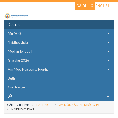
GÀIDHLIG
ENGLISH
Dachaidh
Mu ACG
Naidheachdan
Mòdan Ionadail
Glaschu 2026
Am Mòd Nàiseanta Rìoghail
Bùth
Cuir fios gu
CÀITE BHEIL MI?
DACHAIGH
AM MÒD NÀISEANTA RÌOGHAIL
NAIDHEACHDAN