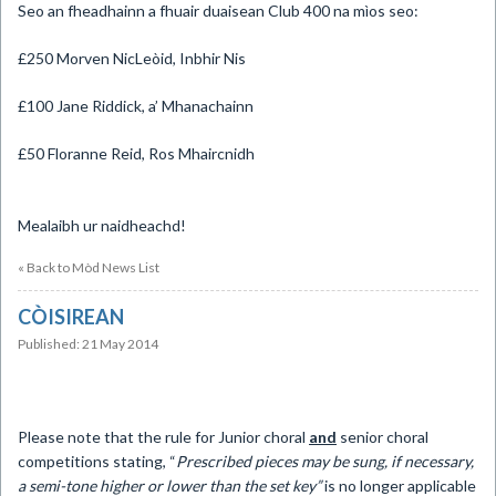
Seo an fheadhainn a fhuair duaisean Club 400 na mìos seo:
£250 Morven NicLeòid, Inbhir Nis
£100 Jane Riddick, a’ Mhanachainn
£50 Floranne Reid, Ros Mhaircnidh
Mealaibh ur naidheachd!
« Back to Mòd News List
CÒISIREAN
Published: 21 May 2014
Please note that the rule for Junior choral
and
senior choral
competitions stating, “
Prescribed pieces may
be sung, if necessary,
a semi-tone higher or lower than the set key”
is no longer applicable