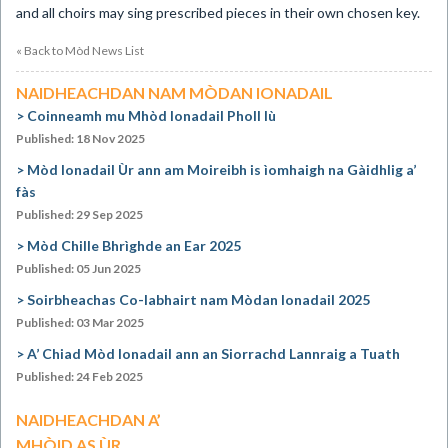
and all choirs may sing prescribed pieces in their own chosen key.
« Back to Mòd News List
NAIDHEACHDAN NAM MÒDAN IONADAIL
Coinneamh mu Mhòd Ionadail Pholl Iù
Published: 18 Nov 2025
Mòd Ionadail Ùr ann am Moireibh is ìomhaigh na Gàidhlig a’
fàs
Published: 29 Sep 2025
Mòd Chille Bhrìghde an Ear 2025
Published: 05 Jun 2025
Soirbheachas Co-labhairt nam Mòdan Ionadail 2025
Published: 03 Mar 2025
A’ Chiad Mòd Ionadail ann an Siorrachd Lannraig a Tuath
Published: 24 Feb 2025
NAIDHEACHDAN A’
MHÒID AS ÙR