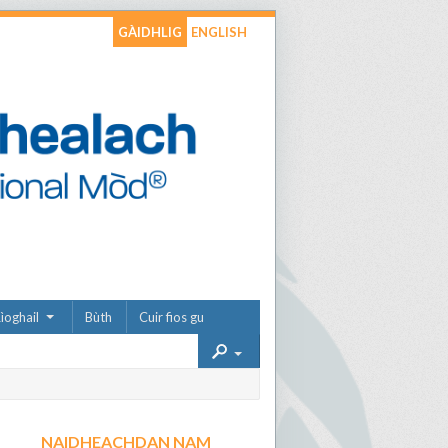
GÀIDHLIG
ENGLISH
ìoghail
Bùth
Cuir fios gu
NAIDHEACHDAN NAM