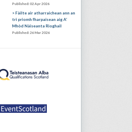
Published: 02 Apr 2026
Fàilte air atharraichean ann an
trì prìomh fharpaisean aig A’
Mhòd Nàiseanta Rìoghail
Published: 26 Mar 2026