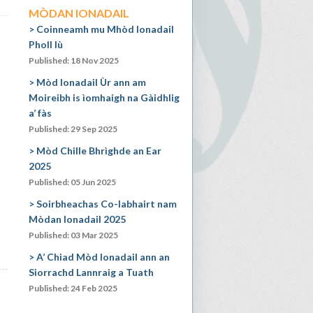
MÒDAN IONADAIL
Coinneamh mu Mhòd Ionadail
Pholl Iù
Published: 18 Nov 2025
Mòd Ionadail Ùr ann am
Moireibh is ìomhaigh na Gàidhlig
a’ fàs
Published: 29 Sep 2025
Mòd Chille Bhrìghde an Ear
2025
Published: 05 Jun 2025
Soirbheachas Co-labhairt nam
Mòdan Ionadail 2025
Published: 03 Mar 2025
A’ Chiad Mòd Ionadail ann an
Siorrachd Lannraig a Tuath
Published: 24 Feb 2025