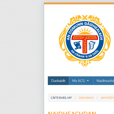
Dachaidh
Mu ACG
Naidheach
CÀITE BHEIL MI?
DACHAIGH
AM MÒD N
NAIDHEACHDAN