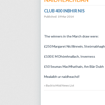
CLUB 400 INBHIR NIS
Published: 19 Mar 2014
The winners in the March draw were:
£250 Margaret NicIllinnein, Steòrnabhagh
£100 E M Dhòmhnallach, Inverness
£50 Seumas MacMhathain, Am Blàr Dubh
Mealaibh ur naidheachd!
« Back to Mòd News List