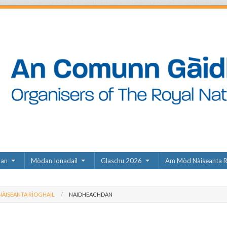
dan
Mòdan Ionadail
Glaschu 2026
Am Mòd Nàiseanta R
ÀISEANTA RÌOGHAIL
NAIDHEACHDAN