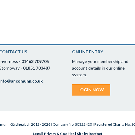
CONTACT US
ONLINE ENTRY
Inverness -
01463 709705
Manage your membership and
Stornoway -
01851 703487
account details in our online
system.
info@ancomunn.co.uk
LOGIN NOW
munn Gàidhealach 2012 - 2026 | Company No. SC322420 | Registered Charity No. 
Legal
|
Privacy & Cookies
|
Site by Reefnet