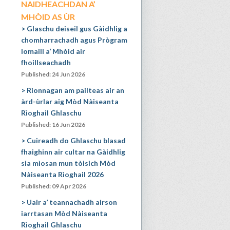
NAIDHEACHDAN A’
MHÒID AS ÙR
Glaschu deiseil gus Gàidhlig a
chomharrachadh agus Prògram
Iomaill a’ Mhòid air
fhoillseachadh
Published: 24 Jun 2026
Rionnagan am pailteas air an
àrd-ùrlar aig Mòd Nàiseanta
Rìoghail Ghlaschu
Published: 16 Jun 2026
Cuireadh do Ghlaschu blasad
fhaighinn air cultar na Gàidhlig
sia mìosan mun tòisich Mòd
Nàiseanta Rìoghail 2026
Published: 09 Apr 2026
Uair a’ teannachadh airson
iarrtasan Mòd Nàiseanta
Rìoghail Ghlaschu