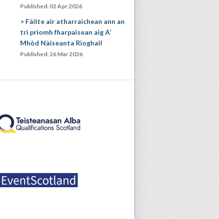
Published: 02 Apr 2026
Fàilte air atharraichean ann an
trì prìomh fharpaisean aig A’
Mhòd Nàiseanta Rìoghail
Published: 26 Mar 2026