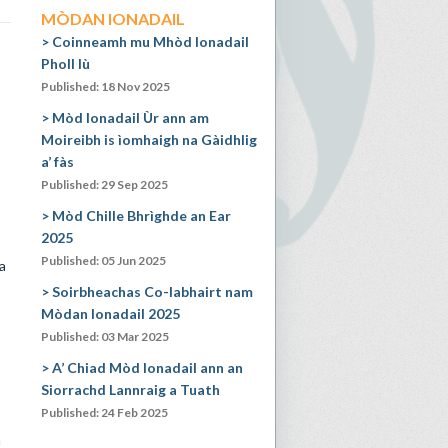
MÒDAN IONADAIL
Coinneamh mu Mhòd Ionadail
Pholl Iù
Published: 18 Nov 2025
Mòd Ionadail Ùr ann am
Moireibh is ìomhaigh na Gàidhlig
a’ fàs
Published: 29 Sep 2025
Mòd Chille Bhrìghde an Ear
2025
Published: 05 Jun 2025
a
Soirbheachas Co-labhairt nam
Mòdan Ionadail 2025
Published: 03 Mar 2025
A’ Chiad Mòd Ionadail ann an
Siorrachd Lannraig a Tuath
Published: 24 Feb 2025
h