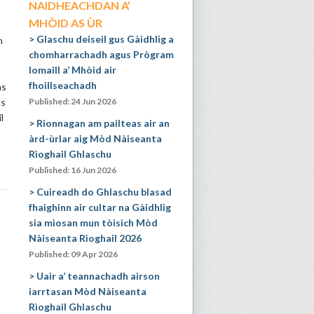
NAIDHEACHDAN A’
MHÒID AS ÙR
Glaschu deiseil gus Gàidhlig a
n
chomharrachadh agus Prògram
Iomaill a’ Mhòid air
fhoillseachadh
as
us
Published: 24 Jun 2026
l
Rionnagan am pailteas air an
àrd-ùrlar aig Mòd Nàiseanta
Rìoghail Ghlaschu
Published: 16 Jun 2026
Cuireadh do Ghlaschu blasad
fhaighinn air cultar na Gàidhlig
sia mìosan mun tòisich Mòd
Nàiseanta Rìoghail 2026
Published: 09 Apr 2026
Uair a’ teannachadh airson
iarrtasan Mòd Nàiseanta
Rìoghail Ghlaschu