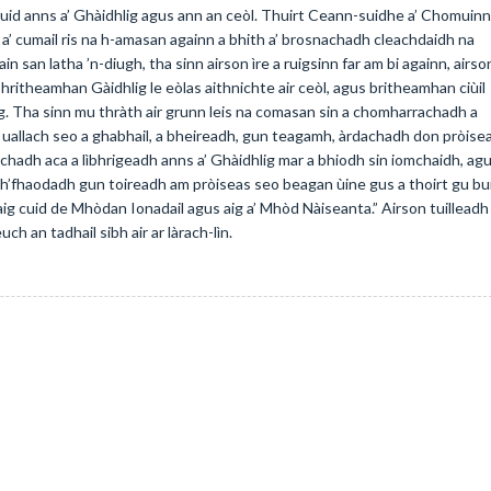
cuid anns a’ Ghàidhlig agus ann an ceòl. Thuirt Ceann-suidhe a’ Chomuinn
 a’ cumail ris na h-amasan againn a bhith a’ brosnachadh cleachdaidh na
n san latha ’n-diugh, tha sinn airson ìre a ruigsinn far am bi againn, airso
ritheamhan Gàidhlig le eòlas aithnichte air ceòl, agus britheamhan ciùil
hlig. Tha sinn mu thràth air grunn leis na comasan sin a chomharrachadh a
 uallach seo a ghabhail, a bheireadh, gun teagamh, àrdachadh don pròise
chadh aca a lìbhrigeadh anns a’ Ghàidhlig mar a bhiodh sin iomchaidh, ag
Dh’fhaodadh gun toireadh am pròiseas seo beagan ùine gus a thoirt gu bui
aig cuid de Mhòdan Ionadail agus aig a’ Mhòd Nàiseanta.” Airson tuilleadh
h an tadhail sibh air ar làrach-lìn.