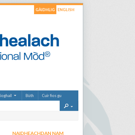
GÀIDHLIG
ENGLISH
ìoghail
Bùth
Cuir fios gu
NAIDHEACHDAN NAM