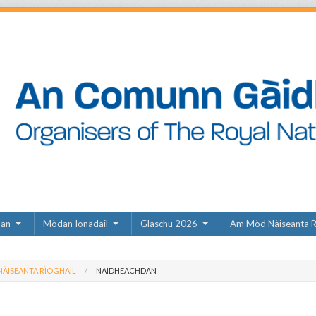
dan
Mòdan Ionadail
Glaschu 2026
Am Mòd Nàiseanta R
ÀISEANTA RÌOGHAIL
NAIDHEACHDAN