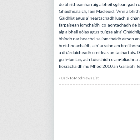
de bhritheamhan aig a bheil sgilean gach 
Ghàidhealaich, Iain Macleòid, “Ann a bhith
Gàidhlig agus a’ neartachadh luach a’ chànai
farpaisean iomchaidh, co-aontachadh de bh
aig a bheil eòlas agus tuigse air a’ Ghàid
bhiodh nar beachd-sa iomchaidh airson an
breithneachaidh, a b’ urrainn am breithnea
a dh’àrdaicheadh creideas an tachartais. 
gu h-iomlan, ach tòisichidh e am-bliadhna 
fiosrachaidh mu Mhòd 2010 an Gallaibh, feuc
« Back to Mòd News List