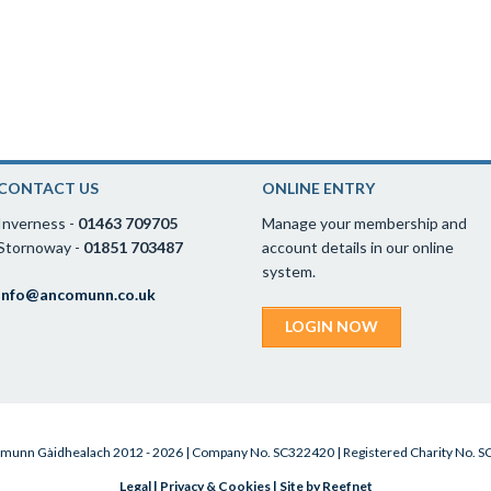
CONTACT US
ONLINE ENTRY
Inverness -
01463 709705
Manage your membership and
Stornoway -
01851 703487
account details in our online
system.
info@ancomunn.co.uk
LOGIN NOW
munn Gàidhealach 2012 - 2026 | Company No. SC322420 | Registered Charity No. 
Legal
|
Privacy & Cookies
|
Site by Reefnet