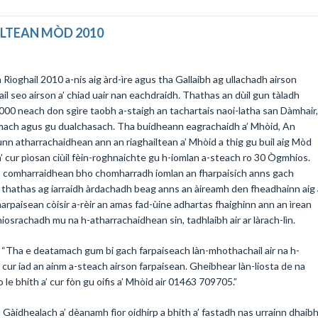
LTEAN MÒD 2010
Rìoghail 2010 a-nis aig àrd-ìre agus tha Gallaibh ag ullachadh airson
il seo airson a’ chiad uair nan eachdraidh. Thathas an dùil gun tàladh
,000 neach don sgìre taobh a-staigh an tachartais naoi-latha san Dàmhair,
onamach agus gu dualchasach. Tha buidheann eagrachaidh a’ Mhòid, An
n atharrachaidhean ann an riaghailtean a’ Mhòid a thig gu buil aig Mòd
 a’ cur pìosan ciùil fèin-roghnaichte gu h-iomlan a-steach ro 30 Ògmhios.
d 3 comharraidhean bho chomharradh iomlan an fharpaisich anns gach
 thathas ag iarraidh àrdachadh beag anns an àireamh den fheadhainn aig 
harpaisean còisir a-rèir an amas fad-ùine adhartas fhaighinn ann an ìrean
hiosrachadh mu na h-atharrachaidhean sin, tadhlaibh air ar làrach-lìn.
l, “Tha e deatamach gum bi gach farpaiseach làn-mhothachail air na h-
cur iad an ainm a-steach airson farpaisean. Gheibhear làn-liosta de na
 le bhith a’ cur fòn gu oifis a’ Mhòid air 01463 709705.”
idhealach a’ dèanamh fìor oidhirp a bhith a’ fastadh nas urrainn dhaib