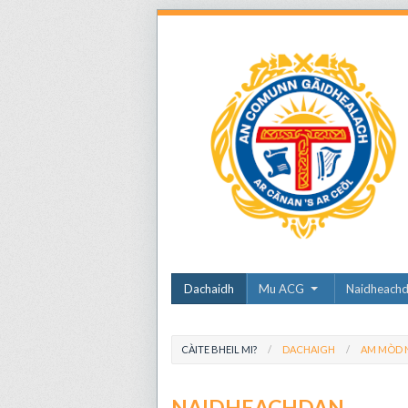
Dachaidh
Mu ACG
Naidheach
CÀITE BHEIL MI?
DACHAIGH
AM MÒD N
NAIDHEACHDAN