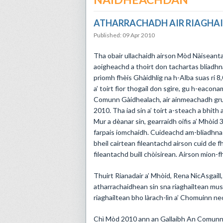
ATHARRACHADH AIR RIAGHAI
Published: 09 Apr 2010
Tha obair ullachaidh airson Mòd Nàiseanta 
aoigheachd a thoirt don tachartas bliadhna
prìomh fhèis Ghàidhlig na h-Alba suas ri 8
a’ toirt fìor thogail don sgìre, gu h-eac
Comunn Gàidhealach, air ainmeachadh grun
2010. Tha iad sin a’ toirt a-steach a bhith
Mur a dèanar sin, gearraidh oifis a’ Mhòi
farpais iomchaidh. Cuideachd am-bliadhna
bheil cairtean fileantachd airson cuid de f
fileantachd buill chòisirean. Airson mion-f
Thuirt Rianadair a’ Mhòid, Rena NicAsgail
atharrachaidhean sin sna riaghailtean mus 
riaghailtean bho làrach-lìn a’ Chomuinn neo
Chì Mòd 2010 ann an Gallaibh An Comunn Gà