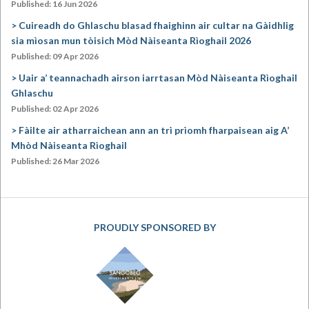
Published: 16 Jun 2026
Cuireadh do Ghlaschu blasad fhaighinn air cultar na Gàidhlig
sia mìosan mun tòisich Mòd Nàiseanta Rìoghail 2026
Published: 09 Apr 2026
Uair a’ teannachadh airson iarrtasan Mòd Nàiseanta Rìoghail
Ghlaschu
Published: 02 Apr 2026
Fàilte air atharraichean ann an trì prìomh fharpaisean aig A’
Mhòd Nàiseanta Rìoghail
Published: 26 Mar 2026
PROUDLY SPONSORED BY