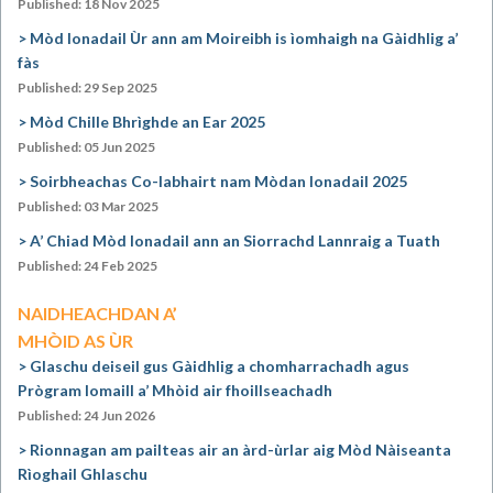
Published: 18 Nov 2025
Mòd Ionadail Ùr ann am Moireibh is ìomhaigh na Gàidhlig a’
fàs
Published: 29 Sep 2025
Mòd Chille Bhrìghde an Ear 2025
Published: 05 Jun 2025
Soirbheachas Co-labhairt nam Mòdan Ionadail 2025
Published: 03 Mar 2025
A’ Chiad Mòd Ionadail ann an Siorrachd Lannraig a Tuath
Published: 24 Feb 2025
NAIDHEACHDAN A’
MHÒID AS ÙR
Glaschu deiseil gus Gàidhlig a chomharrachadh agus
Prògram Iomaill a’ Mhòid air fhoillseachadh
Published: 24 Jun 2026
Rionnagan am pailteas air an àrd-ùrlar aig Mòd Nàiseanta
Rìoghail Ghlaschu