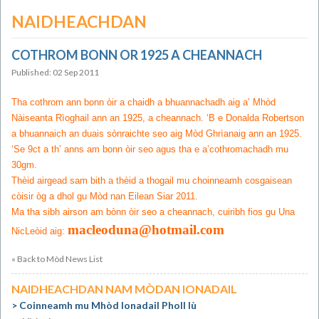
NAIDHEACHDAN
COTHROM BONN OR 1925 A CHEANNACH
Published: 02 Sep 2011
Tha cothrom ann bonn òir a chaidh a bhuannachadh aig a’ Mhòd
Nàiseanta Rìoghail ann an 1925, a cheannach. ‘B e Donalda Robertson
a bhuannaich an duais sònraichte seo aig Mòd Ghrìanaig ann an 1925.
‘Se 9ct a th’ anns am bonn òir seo agus tha e a’cothromachadh mu
30gm.
Thèid airgead sam bith a thèid a thogail mu choinneamh cosgaisean
còisir òg a dhol gu Mòd nan Eilean Siar 2011.
Ma tha sibh airson am bònn òir seo a cheannach, cuiribh fios gu Una
macleoduna@hotmail.com
NicLeòid aig:
« Back to Mòd News List
NAIDHEACHDAN NAM MÒDAN IONADAIL
Coinneamh mu Mhòd Ionadail Pholl Iù