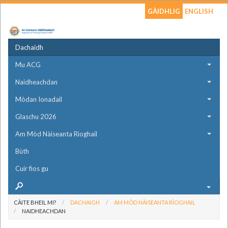
GÀIDHLIG
ENGLISH
Dachaidh
Mu ACG
Naidheachdan
Mòdan Ionadail
Glaschu 2026
Am Mòd Nàiseanta Rìoghail
Bùth
Cuir fios gu
CÀITE BHEIL MI?
DACHAIGH
AM MÒD NÀISEANTA RÌOGHAIL
NAIDHEACHDAN