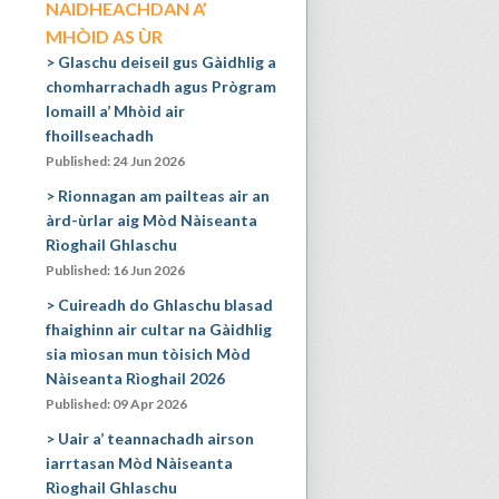
NAIDHEACHDAN A’
MHÒID AS ÙR
Glaschu deiseil gus Gàidhlig a
chomharrachadh agus Prògram
Iomaill a’ Mhòid air
fhoillseachadh
Published: 24 Jun 2026
Rionnagan am pailteas air an
àrd-ùrlar aig Mòd Nàiseanta
Rìoghail Ghlaschu
Published: 16 Jun 2026
Cuireadh do Ghlaschu blasad
fhaighinn air cultar na Gàidhlig
sia mìosan mun tòisich Mòd
Nàiseanta Rìoghail 2026
Published: 09 Apr 2026
Uair a’ teannachadh airson
iarrtasan Mòd Nàiseanta
Rìoghail Ghlaschu