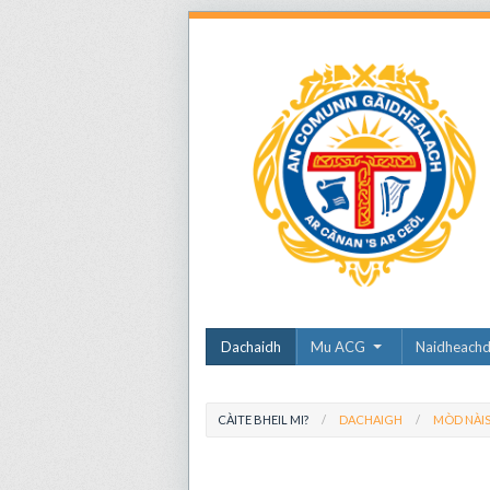
Dachaidh
Mu ACG
Naidheach
CÀITE BHEIL MI?
DACHAIGH
MÒD NÀIS