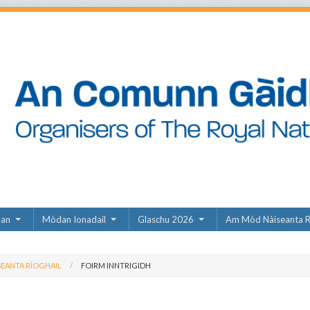
dan
Mòdan Ionadail
Glaschu 2026
Am Mòd Nàiseanta R
EANTA RÌOGHAIL
FOIRM INNTRIGIDH