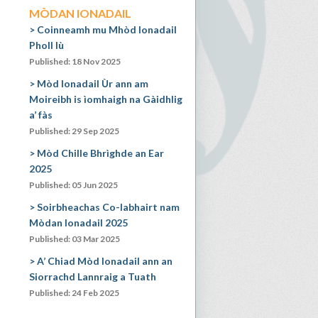
MÒDAN IONADAIL
Coinneamh mu Mhòd Ionadail
Pholl Iù
Published: 18 Nov 2025
Mòd Ionadail Ùr ann am
Moireibh is ìomhaigh na Gàidhlig
a’ fàs
Published: 29 Sep 2025
Mòd Chille Bhrìghde an Ear
2025
Published: 05 Jun 2025
Soirbheachas Co-labhairt nam
Mòdan Ionadail 2025
Published: 03 Mar 2025
A’ Chiad Mòd Ionadail ann an
Siorrachd Lannraig a Tuath
Published: 24 Feb 2025