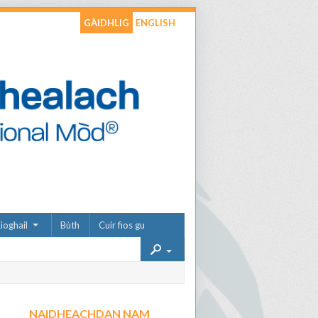
GÀIDHLIG
ENGLISH
ìoghail
Bùth
Cuir fios gu
NAIDHEACHDAN NAM