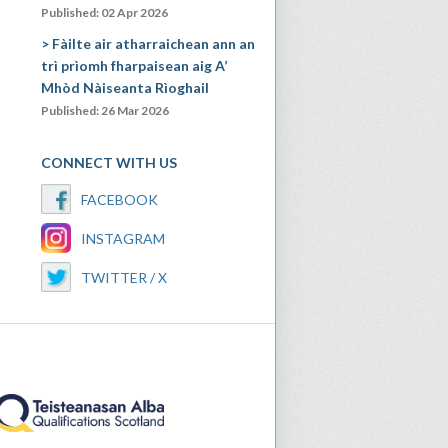
Published: 02 Apr 2026
Fàilte air atharraichean ann an
trì prìomh fharpaisean aig A’
Mhòd Nàiseanta Rìoghail
Published: 26 Mar 2026
CONNECT WITH US
FACEBOOK
INSTAGRAM
TWITTER / X