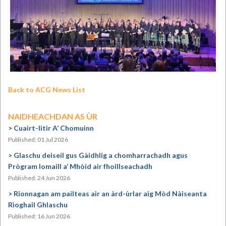
Back to ACG News List
NAIDHEACHDAN AS ÙR
Cuairt-litir A’ Chomuinn
Published: 01 Jul 2026
Glaschu deiseil gus Gàidhlig a chomharrachadh agus
Prògram Iomaill a’ Mhòid air fhoillseachadh
Published: 24 Jun 2026
Rionnagan am pailteas air an àrd-ùrlar aig Mòd Nàiseanta
Rìoghail Ghlaschu
Published: 16 Jun 2026