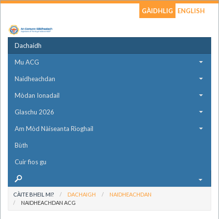
GÀIDHLIG
ENGLISH
Dachaidh
Mu ACG
Naidheachdan
Mòdan Ionadail
Glaschu 2026
Am Mòd Nàiseanta Rìoghail
Bùth
Cuir fios gu
CÀITE BHEIL MI?
DACHAIGH
NAIDHEACHDAN
NAIDHEACHDAN ACG