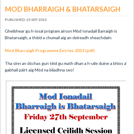
MOD BHARRAIGH & BHATARSAIGH
PUBLISHED: 25 SEP 2013
Gheibhear gu h-ìosal prògram airson Mòd Ionadail Barraigh is
Bhatarsaigh, a thèid a chumail aig an deireadh sheachdain:
Mod Bharraigh Programme Entries 2013 (pdf)
Tha sinn an dòchas gun tèid gu math dhan a h-uile duine a bhios a’
gabhail pàirt aig Mòd na bliadhna seo!