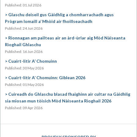
Published: 01 Jul 2026
Glaschu deiseil gus Gàidhlig a chomharrachadh agus
Prògram Iomaill a’ Mhòid air fhoillseachadh
Published: 24 Jun 2026
Rionnagan am pailteas air an àrd-ùrlar aig Mòd Nàiseanta
Rìoghail Ghlaschu
Published: 16 Jun 2026
Cuairt-litir A’ Chomuinn
Published: 30 May 2026
Cuairt-litir A’ Chomuinn: Giblean 2026
Published: 01 May 2026
Cuireadh do Ghlaschu blasad fhaighinn air cultar na Gàidhlig
sia mìosan mun tòisich Mòd Nàiseanta Rìoghail 2026
Published: 09 Apr 2026