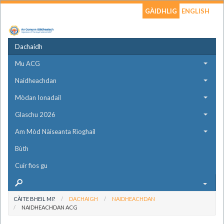
GÀIDHLIG
ENGLISH
Dachaidh
Mu ACG
Naidheachdan
Mòdan Ionadail
Glaschu 2026
Am Mòd Nàiseanta Rìoghail
Bùth
Cuir fios gu
CÀITE BHEIL MI?
DACHAIGH
NAIDHEACHDAN
NAIDHEACHDAN ACG