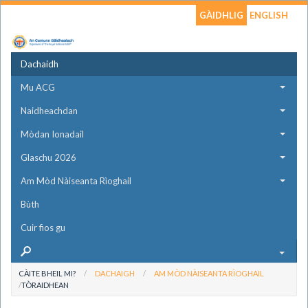
GÀIDHLIG
ENGLISH
Dachaidh
Mu ACG
Naidheachdan
Mòdan Ionadail
Glaschu 2026
Am Mòd Nàiseanta Rìoghail
Bùth
Cuir fios gu
CÀITE BHEIL MI?
DACHAIGH
AM MÒD NÀISEANTA RÌOGHAIL
TÒRAIDHEAN