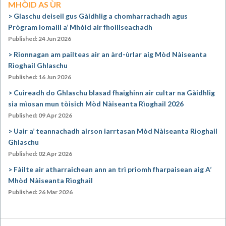
MHÒID AS ÙR
Glaschu deiseil gus Gàidhlig a chomharrachadh agus
Prògram Iomaill a’ Mhòid air fhoillseachadh
Published: 24 Jun 2026
Rionnagan am pailteas air an àrd-ùrlar aig Mòd Nàiseanta
Rìoghail Ghlaschu
Published: 16 Jun 2026
Cuireadh do Ghlaschu blasad fhaighinn air cultar na Gàidhlig
sia mìosan mun tòisich Mòd Nàiseanta Rìoghail 2026
Published: 09 Apr 2026
Uair a’ teannachadh airson iarrtasan Mòd Nàiseanta Rìoghail
Ghlaschu
Published: 02 Apr 2026
Fàilte air atharraichean ann an trì prìomh fharpaisean aig A’
Mhòd Nàiseanta Rìoghail
Published: 26 Mar 2026