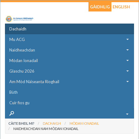
GÀIDHLIG
ENGLISH
Dachaidh
Mu ACG
Naidheachdan
Mòdan Ionadail
Glaschu 2026
Am Mòd Nàiseanta Rìoghail
Bùth
Cuir fios gu
CÀITE BHEIL MI?
DACHAIGH
MÒDAN IONADAIL
NAIDHEACHDAN NAM MÒDAN IONADAIL