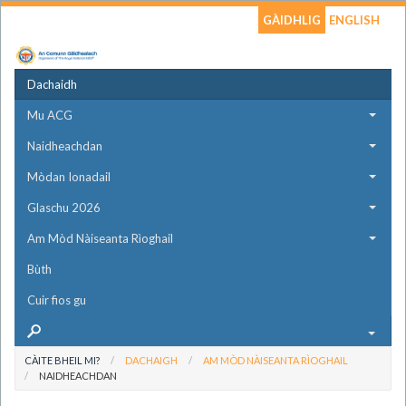
GÀIDHLIG
ENGLISH
Dachaidh
Mu ACG
Naidheachdan
Mòdan Ionadail
Glaschu 2026
Am Mòd Nàiseanta Rìoghail
Bùth
Cuir fios gu
CÀITE BHEIL MI?
DACHAIGH
AM MÒD NÀISEANTA RÌOGHAIL
NAIDHEACHDAN