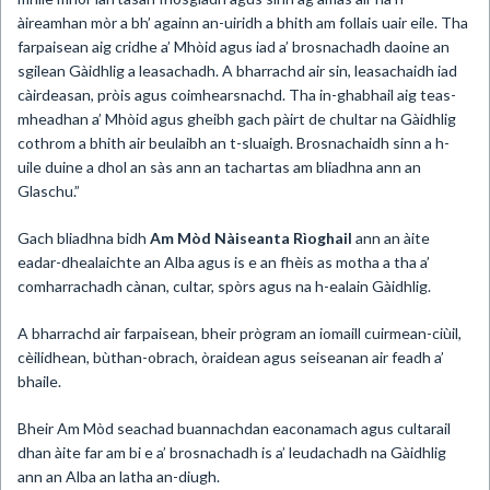
àireamhan mòr a bh’ againn an-uiridh a bhith am follais uair eile. Tha
farpaisean aig cridhe a’ Mhòid agus iad a’ brosnachadh daoine an
sgilean Gàidhlig a leasachadh. A bharrachd air sin, leasachaidh iad
càirdeasan, pròis agus coimhearsnachd. Tha in-ghabhail aig teas-
mheadhan a’ Mhòid agus gheibh gach pàirt de chultar na Gàidhlig
cothrom a bhith air beulaibh an t-sluaigh. Brosnachaidh sinn a h-
uile duine a dhol an sàs ann an tachartas am bliadhna ann an
Glaschu.”
Gach bliadhna bidh
Am Mòd Nàiseanta Rìoghail
ann an àite
eadar-dhealaichte an Alba agus is e an fhèis as motha a tha a’
comharrachadh cànan, cultar, spòrs agus na h-ealain Gàidhlig.
A bharrachd air farpaisean, bheir prògram an iomaill cuirmean-ciùil,
cèilidhean, bùthan-obrach, òraidean agus seiseanan air feadh a’
bhaile.
Bheir Am Mòd seachad buannachdan eaconamach agus cultarail
dhan àite far am bi e a’ brosnachadh is a’ leudachadh na Gàidhlig
ann an Alba an latha an-diugh.