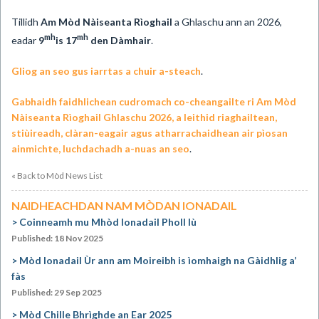
Tillidh
Am
Mòd Nàiseanta Rìoghail
a Ghlaschu ann an 2026,
mh
mh
eadar
9
is 17
den Dàmhair
.
Gliog an seo gus iarrtas a chuir a-steach
.
Gabhaidh faidhlichean cudromach co-cheangailte ri Am Mòd
Nàiseanta Rìoghail Ghlaschu 2026, a leithid riaghailtean,
stiùireadh, clàran-eagair agus atharrachaidhean air pìosan
ainmichte, luchdachadh a-nuas an seo
.
« Back to Mòd News List
NAIDHEACHDAN NAM MÒDAN IONADAIL
Coinneamh mu Mhòd Ionadail Pholl Iù
Published: 18 Nov 2025
Mòd Ionadail Ùr ann am Moireibh is ìomhaigh na Gàidhlig a’
fàs
Published: 29 Sep 2025
Mòd Chille Bhrìghde an Ear 2025