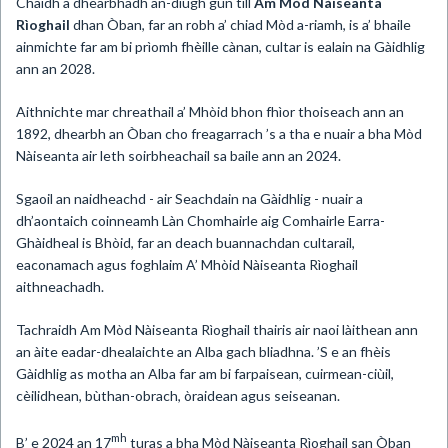
​Chaidh a dhearbhadh an-diugh gun till
Am Mòd Nàiseanta
Rìoghail
dhan Òban, far an robh a’ chiad Mòd a-riamh, is a’ bhaile
ainmichte far am bi prìomh fhèille cànan, cultar is ealain na Gàidhlig
ann an 2028.
Aithnichte mar chreathail a’ Mhòid bhon fhìor thoiseach ann an
1892, dhearbh an Òban cho freagarrach ’s a tha e nuair a bha Mòd
Nàiseanta air leth soirbheachail sa baile ann an 2024.
Sgaoil an naidheachd - air Seachdain na Gàidhlig - nuair a
dh’aontaich coinneamh Làn Chomhairle aig Comhairle Earra-
Ghàidheal is Bhòid, far an deach buannachdan cultarail,
eaconamach agus foghlaim A’ Mhòid Nàiseanta Rìoghail
aithneachadh.
Tachraidh Am Mòd Nàiseanta Rìoghail thairis air naoi làithean ann
an àite eadar-dhealaichte an Alba gach bliadhna. ’S e an fhèis
Gàidhlig as motha an Alba far am bi farpaisean, cuirmean-ciùil,
cèilidhean, bùthan-obrach, òraidean agus seiseanan.
mh
B’ e 2024 an 17
turas a bha Mòd Nàiseanta Rìoghail san Òban