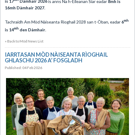
is 17
Dàmhair 2026
is anns Na h-Eileanan Siar eadar
8mh is
16mh Dàmhair 2027
.
mh
Tachraidh Am Mòd Nàiseanta Rìoghail 2028 san t-Òban, eadar
6
mh
is 14
den Dàmhair
.
« Back to Mòd News List
IARRTASAN MÒD NÀISEANTA RÌOGHAIL
GHLASCHU 2026 A’ FOSGLADH
Published: 04 Feb 2026