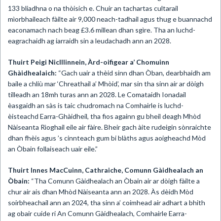
133 bliadhna o na thòisich e. Chuir an tachartas cultarail
mìorbhaileach fàilte air 9,000 neach-tadhail agus thug e buannachd
eaconamach nach beag £3.6 millean dhan sgìre. Tha an luchd-
eagrachaidh ag iarraidh sin a leudachadh ann an 2028.
Thuirt Peigi NicIllinnein, Àrd-oifigear a’ Chomuinn
Ghàidhealaich:
“Gach uair a thèid sinn dhan Òban, dearbhaidh am
baile a chliù mar ‘Chreathail a’ Mhòid’, mar sin tha sinn air ar dòigh
tilleadh an 18mh turas ann an 2028. Le Comataidh Ionadail
èasgaidh an sàs is taic chudromach na Comhairle is luchd-
èisteachd Earra-Ghàidheil, tha fios againn gu bheil deagh Mhòd
Nàiseanta Rìoghail eile air fàire. Bheir gach àite rudeigin sònraichte
dhan fhèis agus ’s cinnteach gum bi blàths agus aoigheachd Mòd
an Òbain follaiseach uair eile.”
Thuirt Innes MacCuinn, Cathraiche, Comunn Gàidhealach an
Òbain:
“Tha Comunn Gàidhealach an Òbain air ar dòigh fàilte a
chur air ais dhan Mhòd Nàiseanta ann an 2028. Às dèidh Mòd
soirbheachail ann an 2024, tha sinn a’ coimhead air adhart a bhith
ag obair cuide ri An Comunn Gàidhealach, Comhairle Earra-