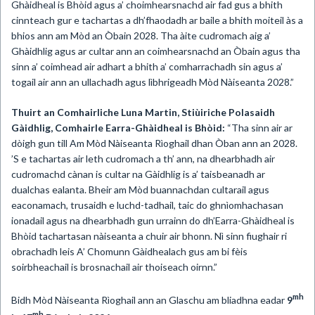
Ghàidheal is Bhòid agus a’ choimhearsnachd air fad gus a bhith
cinnteach gur e tachartas a dh’fhaodadh ar baile a bhith moiteil às a
bhios ann am Mòd an Òbain 2028. Tha àite cudromach aig a’
Ghàidhlig agus ar cultar ann an coimhearsnachd an Òbain agus tha
sinn a’ coimhead air adhart a bhith a’ comharrachadh sin agus a’
togail air ann an ullachadh agus lìbhrigeadh Mòd Nàiseanta 2028.”
Thuirt an Comhairliche Luna Martin, Stiùiriche Polasaidh
Gàidhlig, Comhairle Earra-Ghàidheal is Bhòid:
“Tha sinn air ar
dòigh gun till Am Mòd Nàiseanta Rìoghail dhan Òban ann an 2028.
’S e tachartas air leth cudromach a th’ ann, na dhearbhadh air
cudromachd cànan is cultar na Gàidhlig is a’ taisbeanadh ar
dualchas ealanta. Bheir am Mòd buannachdan cultarail agus
eaconamach, trusaidh e luchd-tadhail, taic do ghnìomhachasan
ionadail agus na dhearbhadh gun urrainn do dh’Earra-Ghàidheal is
Bhòid tachartasan nàiseanta a chuir air bhonn. Nì sinn fiughair ri
obrachadh leis A’ Chomunn Gàidhealach gus am bi fèis
soirbheachail is brosnachail air thoiseach oirnn.”
mh
Bidh Mòd Nàiseanta Rìoghail ann an Glaschu am bliadhna eadar
9
mh