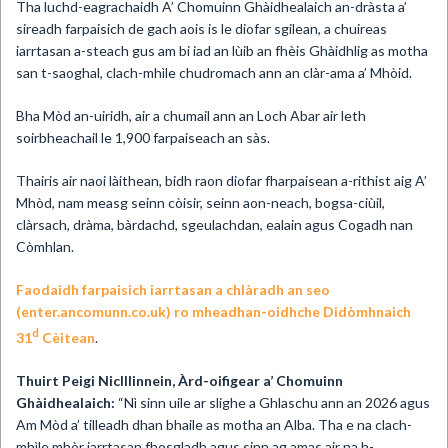
Tha luchd-eagrachaidh A’ Chomuinn Ghàidhealaich an-dràsta a’
sireadh farpaisich de gach aois is le diofar sgilean, a chuireas
iarrtasan a-steach gus am bi iad an lùib an fhèis Ghàidhlig as motha
san t-saoghal, clach-mhìle chudromach ann an clàr-ama a’ Mhòid.
Bha Mòd an-uiridh, air a chumail ann an Loch Abar air leth
soirbheachail le 1,900 farpaiseach an sàs.
Thairis air naoi làithean, bidh raon diofar fharpaisean a-rithist aig A’
Mhòd, nam measg seinn còisir, seinn aon-neach, bogsa-ciùil,
clàrsach, dràma, bàrdachd, sgeulachdan, ealain agus Cogadh nan
Còmhlan.
Faodaidh farpaisich iarrtasan a chlàradh an seo
(enter.ancomunn.co.uk) ro mheadhan-oidhche Didòmhnaich
d
31
Cèitean
.
Thuirt Peigi NicIllinnein, Àrd-oifigear a’ Chomuinn
Ghàidhealaich:
“Nì sinn uile ar slighe a Ghlaschu ann an 2026 agus
Am Mòd a’ tilleadh dhan bhaile as motha an Alba. Tha e na clach-
mhìle mhòr iarrtasan fhosgladh agus sinn ag amas air na h-