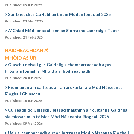
Published: 05 Jun 2025
Soirbheachas Co-labhairt nam Mòdan Ionadail 2025
Published: 03 Mar 2025
A’ Chiad Mòd Ionadail ann an Siorrachd Lannraig a Tuath
Published: 24 Feb 2025
NAIDHEACHDAN A’
MHÒID AS ÙR
Glaschu deiseil gus Gàidhlig a chomharrachadh agus
Prògram Iomaill a’ Mhòid air fhoillseachadh
Published: 24 Jun 2026
Rionnagan am pailteas air an àrd-ùrlar aig Mòd Nàiseanta
Rìoghail Ghlaschu
Published: 16 Jun 2026
Cuireadh do Ghlaschu blasad fhaighinn air cultar na Gàidhlig
sia mìosan mun tòisich Mòd Nàiseanta Rìoghail 2026
Published: 09 Apr 2026
Uair a’ teannachadh airson iarrtasan Mòd Nàiseanta Rìoghail