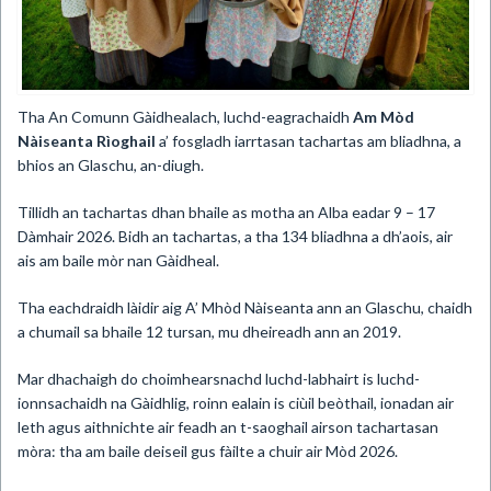
​Tha An Comunn Gàidhealach, luchd-eagrachaidh
Am Mòd
Nàiseanta Rìoghail
a’ fosgladh iarrtasan tachartas am bliadhna, a
bhios an Glaschu, an-diugh.
Tillidh an tachartas dhan bhaile as motha an Alba eadar 9 – 17
Dàmhair 2026. Bidh an tachartas, a tha 134 bliadhna a dh’aois, air
ais am baile mòr nan Gàidheal.
Tha eachdraidh làidir aig A’ Mhòd Nàiseanta ann an Glaschu, chaidh
a chumail sa bhaile 12 tursan, mu dheireadh ann an 2019.
Mar dhachaigh do choimhearsnachd luchd-labhairt is luchd-
ionnsachaidh na Gàidhlig, roinn ealain is ciùil beòthail, ionadan air
leth agus aithnichte air feadh an t-saoghail airson tachartasan
mòra: tha am baile deiseil gus fàilte a chuir air Mòd 2026.