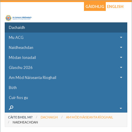
GÀIDHLIG
ENGLISH
Dachaidh
Mu ACG
Naidheachdan
Mòdan Ionadail
Glaschu 2026
Am Mòd Nàiseanta Rìoghail
Bùth
Cuir fios gu
CÀITE BHEIL MI?
DACHAIGH
AM MÒD NÀISEANTA RÌOGHAIL
NAIDHEACHDAN