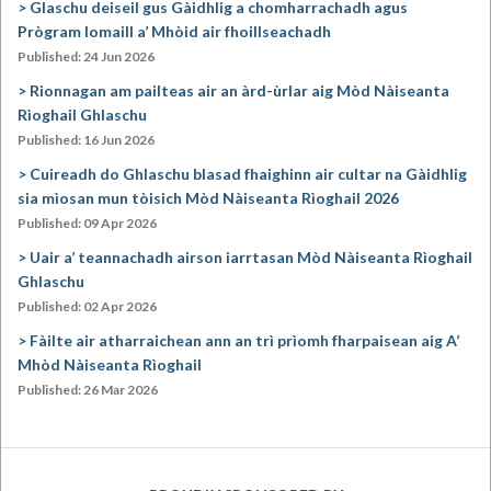
Glaschu deiseil gus Gàidhlig a chomharrachadh agus
Prògram Iomaill a’ Mhòid air fhoillseachadh
Published: 24 Jun 2026
Rionnagan am pailteas air an àrd-ùrlar aig Mòd Nàiseanta
Rìoghail Ghlaschu
Published: 16 Jun 2026
Cuireadh do Ghlaschu blasad fhaighinn air cultar na Gàidhlig
sia mìosan mun tòisich Mòd Nàiseanta Rìoghail 2026
Published: 09 Apr 2026
Uair a’ teannachadh airson iarrtasan Mòd Nàiseanta Rìoghail
Ghlaschu
Published: 02 Apr 2026
Fàilte air atharraichean ann an trì prìomh fharpaisean aig A’
Mhòd Nàiseanta Rìoghail
Published: 26 Mar 2026