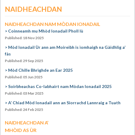
NAIDHEACHDAN
NAIDHEACHDAN NAM MÒDAN IONADAIL
Coinneamh mu Mhòd Ionadail Pholl Iù
Published: 18 Nov 2025
Mòd Ionadail Ùr ann am Moireibh is ìomhaigh na Gàidhlig a’
fàs
Published: 29 Sep 2025
Mòd Chille Bhrìghde an Ear 2025
Published: 05 Jun 2025
Soirbheachas Co-labhairt nam Mòdan Ionadail 2025
Published: 03 Mar 2025
A’ Chiad Mòd Ionadail ann an Siorrachd Lannraig a Tuath
Published: 24 Feb 2025
NAIDHEACHDAN A’
MHÒID AS ÙR